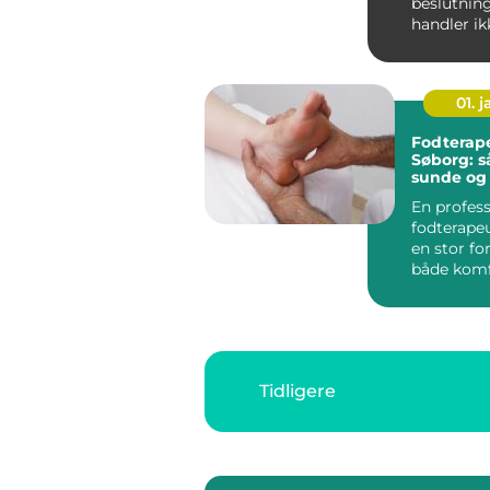
beslutning
handler i
teknik og 
...
01. j
Fodterape
Søborg: s
sunde og 
fødder i 
En profess
fodterape
en stor for
både komf
bevægeligh
Tidligere