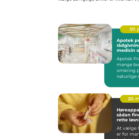
dit syn, men også for din personli...
07. j
Apotek pr
rådgivnin
medicin o
hverdag
Apotek Pr
mange bor
omkring p
naturlige 
hen, når 
s...
20. 
Høreappar
sådan fin
rette løsn
hørelse
At vælge 
er for ma