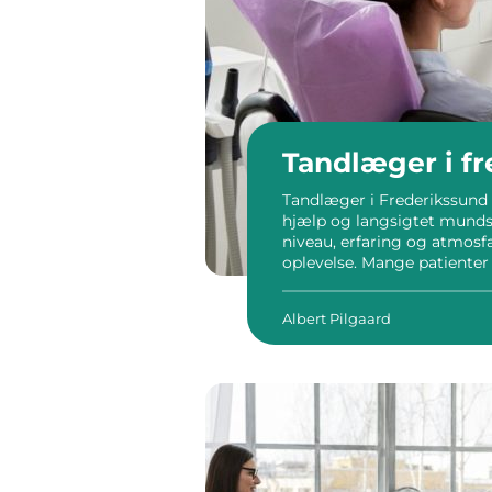
Tandlæger i f
Tandlæger i Frederikssund s
hjælp og langsigtet mundsu
niveau, erfaring og atmosf
oplevelse. Mange patienter
overskuelige behandlingsfo
muligheder, før de bestiller t
Albert Pilgaard