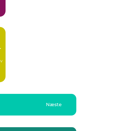
af
lv
Næste