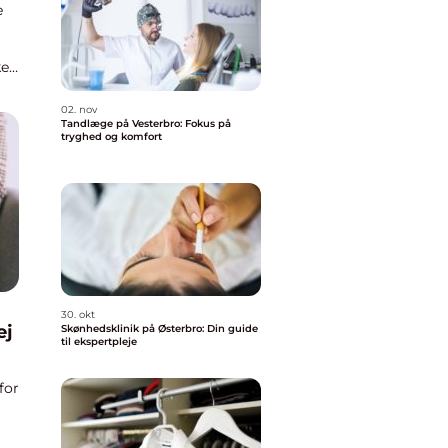
e
ke
02. nov
Tandlæge på Vesterbro: Fokus på
tryghed og komfort
30. okt
ej
Skønhedsklinik på Østerbro: Din guide
til ekspertpleje
for