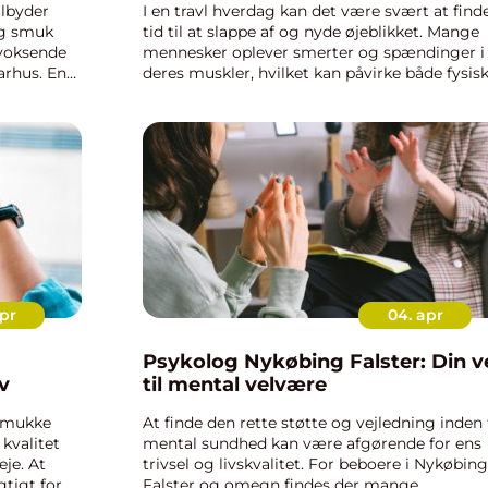
ilbyder
I en travl hverdag kan det være svært at find
og smuk
tid til at slappe af og nyde øjeblikket. Mange
 voksende
mennesker oplever smerter og spændinger i
arhus. En
deres muskler, hvilket kan påvirke både fysis
riske olier
og mentale tilstande. Oliemas...
pr
04. apr
Psykolog Nykøbing Falster: Din v
ov
til mental velvære
 smukke
At finde den rette støtte og vejledning inden 
 kvalitet
mental sundhed kan være afgørende for ens
eje. At
trivsel og livskvalitet. For beboere i Nykøbing
gtigt for
Falster og omegn findes der mange