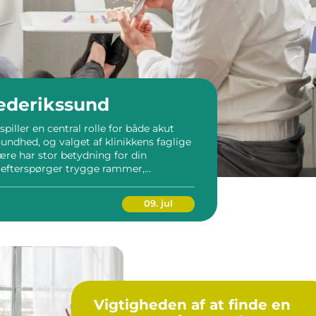
rederikssund
piller en central rolle for både akut
ndhed, og valget af klinikkens faglige
ære har stor betydning for din
 efterspørger trygge rammer,
rløb og klar information om priser og
id. Valg af ta...
09. jul
Vigtigheden af at finde en