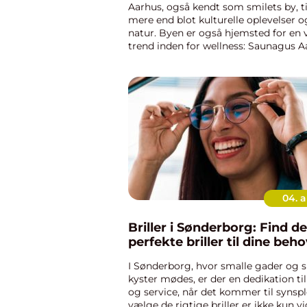
Aarhus, også kendt som smilets by, t
mere end blot kulturelle oplevelser 
natur. Byen er også hjemsted for en
trend inden for wellness: Saunagus A
oplevelse, der kombinerer varme, æte
og en...
04. a
Briller i Sønderborg: Find de
perfekte briller til dine beh
I Sønderborg, hvor smalle gader og
kyster mødes, er der en dedikation til
og service, når det kommer til synspl
vælge de rigtige briller er ikke kun vi