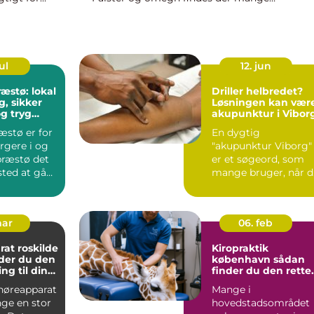
professionelle psykologer, herunder Psykolo
Nyk&...
ul
12. jun
æstø: lokal
Driller helbredet?
g, sikker
Løsningen kan vær
g tryg
akupunktur i Vibor
æstø er for
En dygtig
gere i og
"akupunktur Viborg"
ræstø det
er et søgeord, som
sted at gå
mange bruger, når d
sundheden
leder efter en sk...
mar
06. feb
at roskilde
Kiropraktik
der du den
københavn sådan
ing til din
finder du den rette
behandling
høreapparat
Mange i
nge en stor
hovedstadsområdet