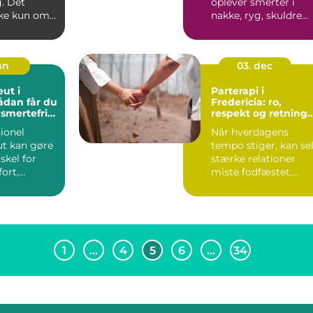
. Det
oplever smerter i
kke kun om
nakke, ryg, skuldre
priser, men
eller lænd på grund 
stillesiddend...
an
03. dec
ut i
Parterapi i
ådan får du
Fredericia: ro,
smertefrie
respekt og retning
hverdagen
for jeres forhold
ionel
Når hverdagens
ut kan gøre
tempo stiger, kan se
skel for
stærke relationer
ort,
miste fodfæstet.
...
Små...
1
…
4
5
6
…
34