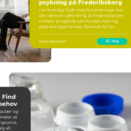
psykolog på Frederiksberg
I en hverdag fyldt med forventninger kan
det være en udfordring at finde balancen
mellem at opfylde samfundets krav og
pleje ens egen trivsel. Behovet for at
opsøge professionel støtte er stigende, og
for mange kan en psykolog Fre...
13. maj
Sofie Sørensen
: Find
 behov
opulær og
ønsker at
ompromis
lg af