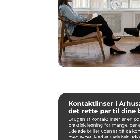
Kontaktlinser i Århus
det rette par til dine
Brugen af kontaktlinser er en p
praktisk løsning for mange, der 
udelade briller uden at gå på k
med synet. Med et variabelt udva