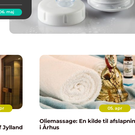
lpasset
06. maj
pr
05. apr
Oliemassage: En kilde til afslapni
f Jylland
i Århus