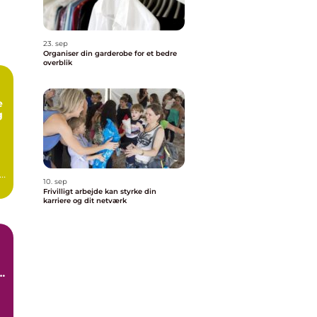
g
23. sep
Organiser din garderobe for et bedre
overblik
e
g
e
10. sep
Frivilligt arbejde kan styrke din
karriere og dit netværk