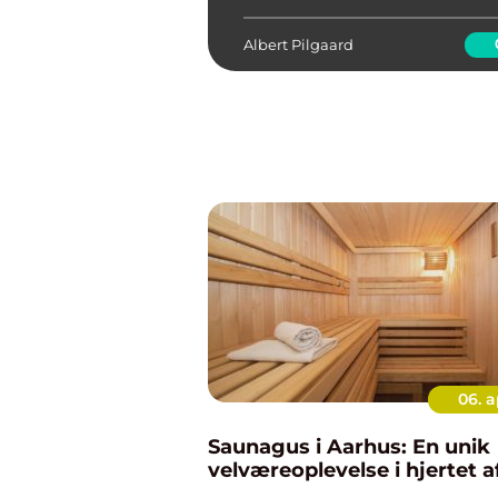
forskellige typer kontaktlinser ti
individuelle be...
Albert Pilgaard
06. a
Saunagus i Aarhus: En unik
velværeoplevelse i hjertet a