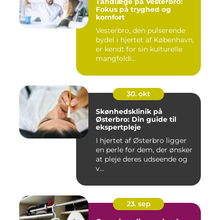
Tandlæge på Vesterbro:
Fokus på tryghed og
komfort
Vesterbro, den pulserende
bydel i hjertet af København,
er kendt for sin kulturelle
mangfoldi...
30. okt
Skønhedsklinik på
Østerbro: Din guide til
ekspertpleje
I hjertet af Østerbro ligger
en perle for dem, der ønsker
at pleje deres udseende og
v...
23. sep