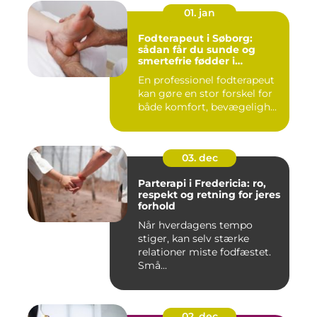
01. jan
Fodterapeut i Søborg:
sådan får du sunde og
smertefrie fødder i
hverdagen
En professionel fodterapeut
kan gøre en stor forskel for
både komfort, bevægeligh...
03. dec
Parterapi i Fredericia: ro,
respekt og retning for jeres
forhold
Når hverdagens tempo
stiger, kan selv stærke
relationer miste fodfæstet.
Små...
02. dec