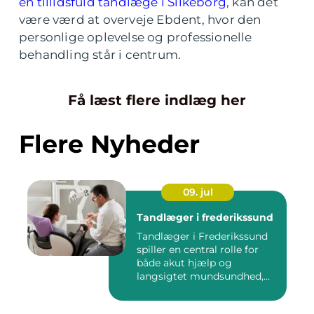
en tillidsfuld tandlæge i Silkeborg
, kan det
være værd at overveje Ebdent, hvor den
personlige oplevelse og professionelle
behandling står i centrum.
Få læst flere indlæg her
Flere Nyheder
09. jul
Tandlæger i frederikssund
Tandlæger i Frederikssund
spiller en central rolle for
både akut hjælp og
langsigtet mundsundhed,
og...