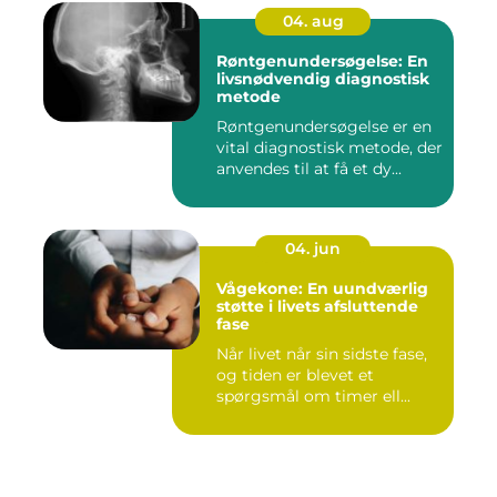
04. aug
Røntgenundersøgelse: En
livsnødvendig diagnostisk
metode
Røntgenundersøgelse er en
vital diagnostisk metode, der
anvendes til at få et dy...
04. jun
Vågekone: En uundværlig
støtte i livets afsluttende
fase
Når livet når sin sidste fase,
og tiden er blevet et
spørgsmål om timer ell...