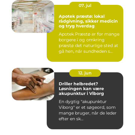
07. jul
Apotek præstø: lokal
rådgivning, sikker medicin
og tryg hverdag
Apotek Præstø er for mange
borgere i og omkring
præstø det naturlige sted at
gå hen, når sundheden s...
12. jun
Driller helbredet?
Løsningen kan være
akupunktur i Viborg
En dygtig "akupunktur
Viborg" er et søgeord, som
mange bruger, når de leder
efter en sk...