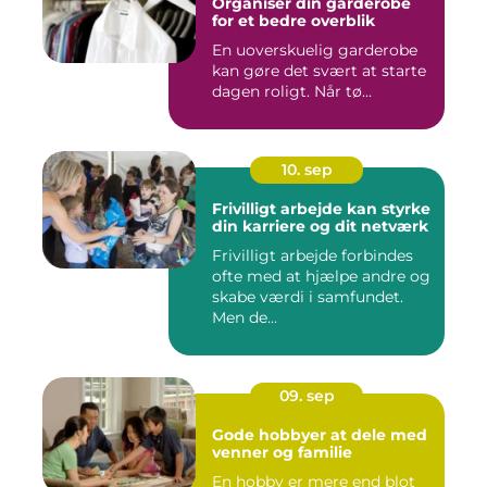
Organiser din garderobe
for et bedre overblik
En uoverskuelig garderobe
kan gøre det svært at starte
dagen roligt. Når tø...
10. sep
Frivilligt arbejde kan styrke
din karriere og dit netværk
Frivilligt arbejde forbindes
ofte med at hjælpe andre og
skabe værdi i samfundet.
Men de...
09. sep
Gode hobbyer at dele med
venner og familie
En hobby er mere end blot