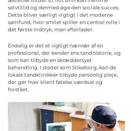
æstetisk fordel. Et flot smil kan fremme
selvtillid og dermed øge den sociale succes.
Dette bliver særligt vigtigt i det moderne
samfund, hvor smilet spiller en central rolle i
det første indtryk, man efterlader.
Endelig er det et vigtigt nærvær af en
professionel, der kender ens tandhistorie, og
som kan tilbyde en skræddersyet
behandling. I steder som Silkeborg, kan de
lokale tandklinikker tilbyde personlig pleje,
der gør hver klient følelse værdsat og
forstået.