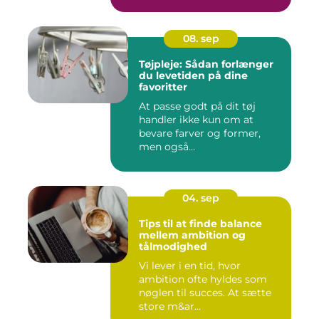
08. sep
Tøjpleje: Sådan forlænger
du levetiden på dine
favoritter
At passe godt på dit tøj
handler ikke kun om at
bevare farver og former,
men også...
04. sep
Tips til at finde balance
mellem ambition og
tålmodighed
Vi lever i en tid, hvor
ambition ofte hyldes som
nøglen til succes. At sætte
store m&ar...