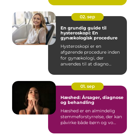
02. sep
En grundig guide til
hysteroskopi: En
gynækologisk procedure
Hysteroskopi er en
afgørende procedure inden
for gynækologi, der
anvendes til at diagno...
01. sep
Hæshed: Årsager, diagnose
og behandling
Hæshed er en almindelig
stemmeforstyrrelse, der kan
påvirke både børn og vo...