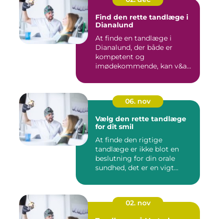
Find den rette tandlæge i
Dianalund
At finde en tandlæge i
Dianalund, der både er
kompetent og
imødekommende, kan v&a...
06. nov
Vælg den rette tandlæge
for dit smil
At finde den rigtige
tandlæge er ikke blot en
beslutning for din orale
sundhed, det er en vigt...
02. nov