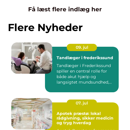
Få læst flere indlæg her
Flere Nyheder
09. jul
Tandlæger i frederikssund
Tandlæger i Frederikssund
spiller en central rolle for
både akut hjælp og
langsigtet mundsundhed,
og...
07. jul
Apotek præstø: lokal
rådgivning, sikker medicin
og tryg hverdag