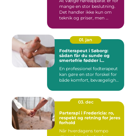
At vælge høreapparat er for
mange en stor beslutning.
Det handler ikke kun om
teknik og priser, men ...
01. jan
Fodterapeut i Søborg:
sådan får du sunde og
smertefrie fødder i
hverdagen
En professionel fodterapeut
kan gøre en stor forskel for
både komfort, bevægeligh...
03. dec
Parterapi i Fredericia: ro,
respekt og retning for jeres
forhold
Når hverdagens tempo