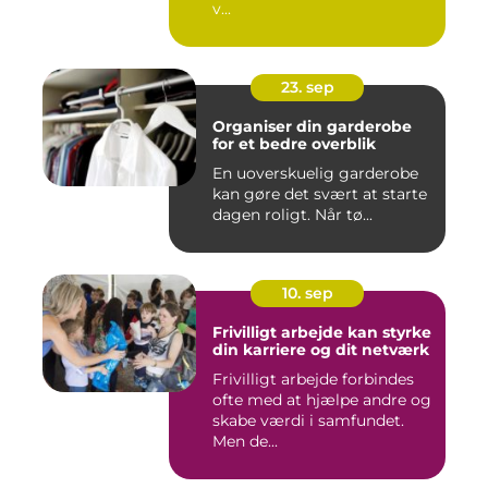
v...
23. sep
Organiser din garderobe
for et bedre overblik
En uoverskuelig garderobe
kan gøre det svært at starte
dagen roligt. Når tø...
10. sep
Frivilligt arbejde kan styrke
din karriere og dit netværk
Frivilligt arbejde forbindes
ofte med at hjælpe andre og
skabe værdi i samfundet.
Men de...