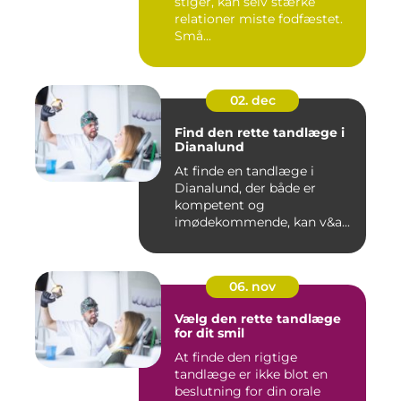
stiger, kan selv stærke
relationer miste fodfæstet.
Små...
02. dec
Find den rette tandlæge i
Dianalund
At finde en tandlæge i
Dianalund, der både er
kompetent og
imødekommende, kan v&a...
06. nov
Vælg den rette tandlæge
for dit smil
At finde den rigtige
tandlæge er ikke blot en
beslutning for din orale