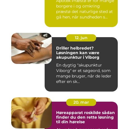
Apotek Præstø er for mange
borgere i og omkring
præstø det naturlige sted at
gå hen, når sundheden s...
12. jun
Driller helbredet?
Løsningen kan være
akupunktur i Viborg
En dygtig "akupunktur
Viborg" er et søgeord, som
mange bruger, når de leder
efter en sk...
20. mar
Høreapparat roskilde sådan
finder du den rette løsning
til din hørelse