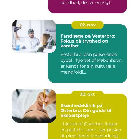
sundhed, det er en vigt...
02. nov
Tandlæge på Vesterbro:
Fokus på tryghed og
komfort
Vesterbro, den pulserende
bydel i hjertet af København,
er kendt for sin kulturelle
mangfoldi...
30. okt
Skønhedsklinik på
Østerbro: Din guide til
ekspertpleje
I hjertet af Østerbro ligger
en perle for dem, der ønsker
at pleje deres udseende og