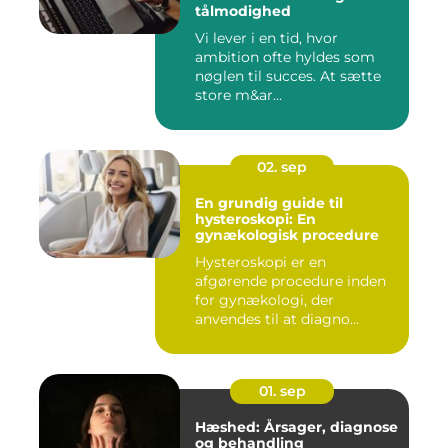
tålmodighed
Vi lever i en tid, hvor
ambition ofte hyldes som
nøglen til succes. At sætte
store m&ar...
02. sep
En grundig guide til
hysteroskopi: En
gynækologisk procedure
Hysteroskopi er en
afgørende procedure inden
for gynækologi, der
anvendes til at diagno...
01. sep
Hæshed: Årsager, diagnose
og behandling