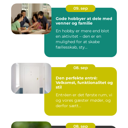
09. sep
Gode hobbyer at dele med
venner og familie
En hobby er mere end blot
en aktivitet – den er en
mulighed for at skabe
fællesskab, sty...
08. sep
Den perfekte entré:
Velkomst, funktionalitet og
stil
Entréen er det første rum, vi
og vores gæster møder, og
derfor sætt...
08. sep