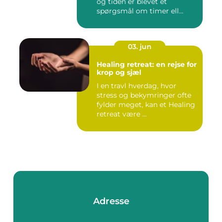
og tiden er blevet et
spørgsmål om timer ell...
03. jun
Healing retreat: en rejse for
krop og sjæl
I en travl hverdag, hvor
stress og bekymringer ofte
fylder meget, kan et Healing
retreat være ...
Adresse