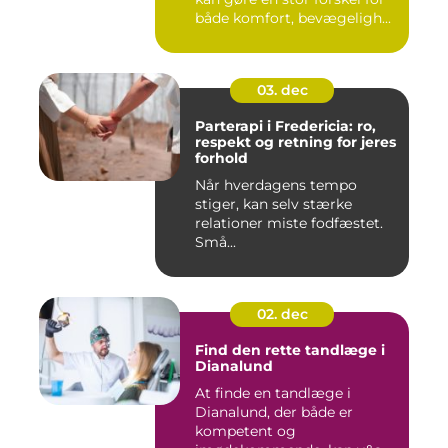
både komfort, bevægeligh...
03. dec
Parterapi i Fredericia: ro,
respekt og retning for jeres
forhold
Når hverdagens tempo
stiger, kan selv stærke
relationer miste fodfæstet.
Små...
02. dec
Find den rette tandlæge i
Dianalund
At finde en tandlæge i
Dianalund, der både er
kompetent og