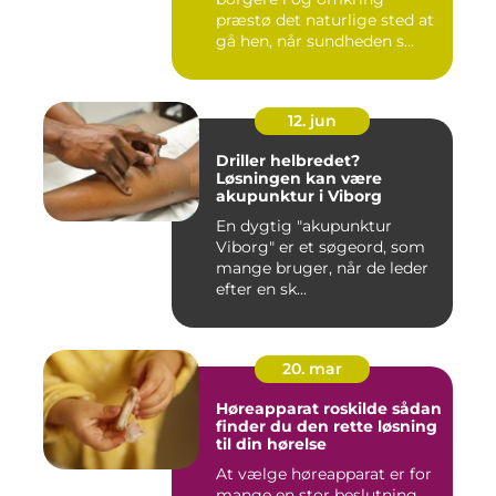
præstø det naturlige sted at
gå hen, når sundheden s...
12. jun
Driller helbredet?
Løsningen kan være
akupunktur i Viborg
En dygtig "akupunktur
Viborg" er et søgeord, som
mange bruger, når de leder
efter en sk...
20. mar
Høreapparat roskilde sådan
finder du den rette løsning
til din hørelse
At vælge høreapparat er for
mange en stor beslutning.