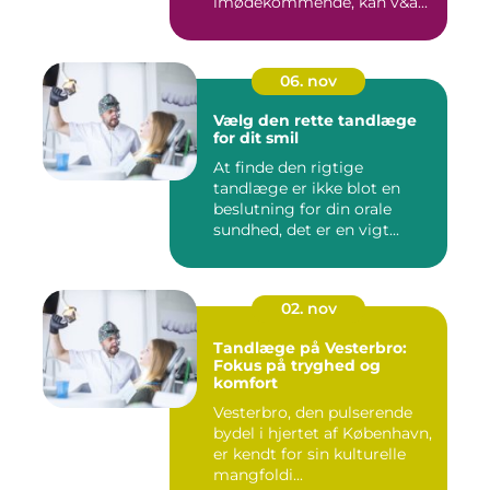
imødekommende, kan v&a...
06. nov
Vælg den rette tandlæge
for dit smil
At finde den rigtige
tandlæge er ikke blot en
beslutning for din orale
sundhed, det er en vigt...
02. nov
Tandlæge på Vesterbro:
Fokus på tryghed og
komfort
Vesterbro, den pulserende
bydel i hjertet af København,
er kendt for sin kulturelle
mangfoldi...