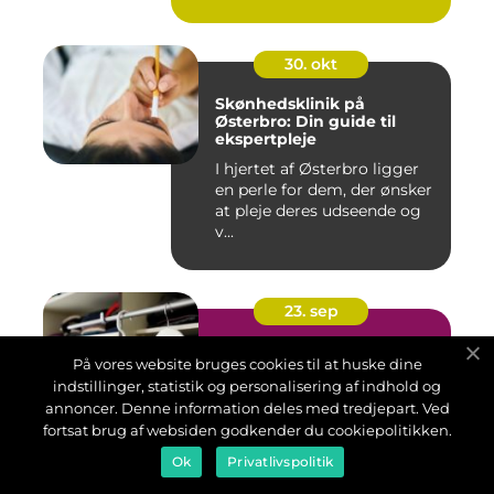
30. okt
Skønhedsklinik på
Østerbro: Din guide til
ekspertpleje
I hjertet af Østerbro ligger
en perle for dem, der ønsker
at pleje deres udseende og
v...
23. sep
Organiser din garderobe
På vores website bruges cookies til at huske dine
for et bedre overblik
indstillinger, statistik og personalisering af indhold og
En uoverskuelig garderobe
annoncer. Denne information deles med tredjepart. Ved
kan gøre det svært at starte
fortsat brug af websiden godkender du cookiepolitikken.
dagen roligt. Når tø...
Ok
Privatlivspolitik