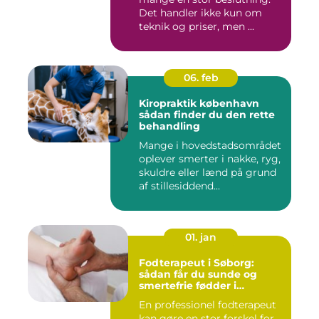
Det handler ikke kun om
teknik og priser, men ...
06. feb
Kiropraktik københavn
sådan finder du den rette
behandling
Mange i hovedstadsområdet
oplever smerter i nakke, ryg,
skuldre eller lænd på grund
af stillesiddend...
01. jan
Fodterapeut i Søborg:
sådan får du sunde og
smertefrie fødder i
hverdagen
En professionel fodterapeut
kan gøre en stor forskel for