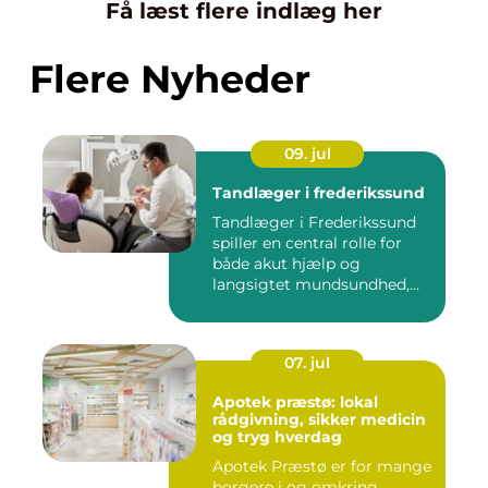
Få læst flere indlæg her
Flere Nyheder
09. jul
Tandlæger i frederikssund
Tandlæger i Frederikssund
spiller en central rolle for
både akut hjælp og
langsigtet mundsundhed,
og...
07. jul
Apotek præstø: lokal
rådgivning, sikker medicin
og tryg hverdag
Apotek Præstø er for mange
borgere i og omkring