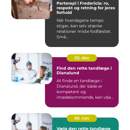
Parterapi i Fredericia: ro,
respekt og retning for jeres
forhold
Når hverdagens tempo
stiger, kan selv stærke
relationer miste fodfæstet.
Små...
02. dec
Find den rette tandlæge i
Dianalund
At finde en tandlæge i
Dianalund, der både er
kompetent og
imødekommende, kan v&a...
06. nov
Vælg den rette tandlæge