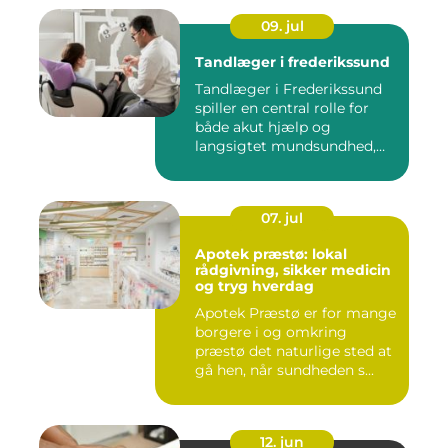
09. jul
Tandlæger i frederikssund
Tandlæger i Frederikssund
spiller en central rolle for
både akut hjælp og
langsigtet mundsundhed,
og...
07. jul
Apotek præstø: lokal
rådgivning, sikker medicin
og tryg hverdag
Apotek Præstø er for mange
borgere i og omkring
præstø det naturlige sted at
gå hen, når sundheden s...
12. jun