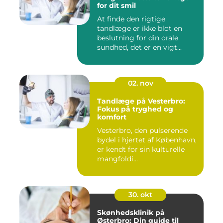
for dit smil
At finde den rigtige
tandlæge er ikke blot en
beslutning for din orale
sundhed, det er en vigt...
02. nov
Tandlæge på Vesterbro:
Fokus på tryghed og
komfort
Vesterbro, den pulserende
bydel i hjertet af København,
er kendt for sin kulturelle
mangfoldi...
30. okt
Skønhedsklinik på
Østerbro: Din guide til