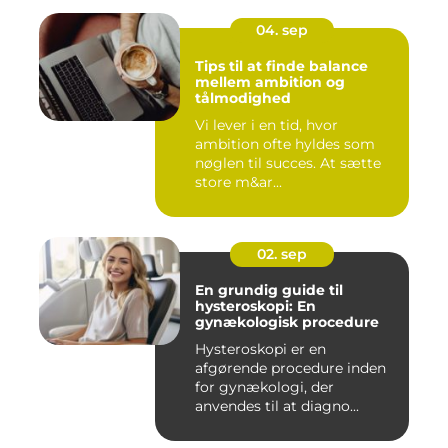
04. sep
Tips til at finde balance
mellem ambition og
tålmodighed
Vi lever i en tid, hvor
ambition ofte hyldes som
nøglen til succes. At sætte
store m&ar...
02. sep
En grundig guide til
hysteroskopi: En
gynækologisk procedure
Hysteroskopi er en
afgørende procedure inden
for gynækologi, der
anvendes til at diagno...