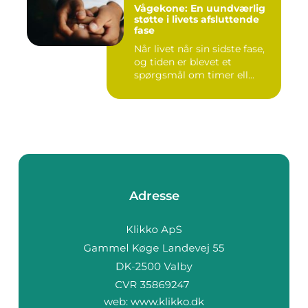
Vågekone: En uundværlig
støtte i livets afsluttende
fase
Når livet når sin sidste fase,
og tiden er blevet et
spørgsmål om timer ell...
Adresse
web:
www.klikko.dk