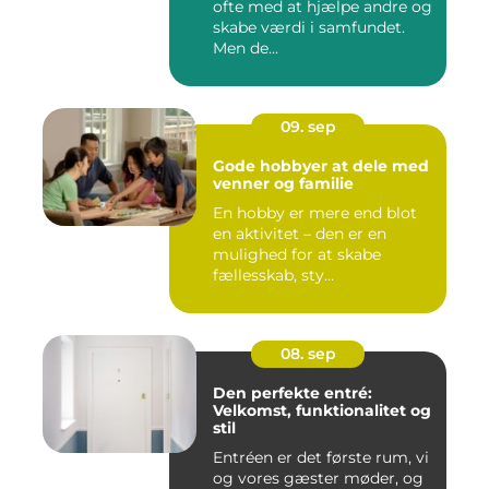
ofte med at hjælpe andre og
skabe værdi i samfundet.
Men de...
09. sep
Gode hobbyer at dele med
venner og familie
En hobby er mere end blot
en aktivitet – den er en
mulighed for at skabe
fællesskab, sty...
08. sep
Den perfekte entré:
Velkomst, funktionalitet og
stil
Entréen er det første rum, vi
og vores gæster møder, og