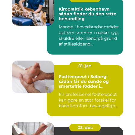
Kiropraktik københavn
sådan finder du den rette
behandling
Mange i hovedstadsområdet
oplever smerter i nakke, ryg,
skuldre eller lænd på grund
af stillesiddend...
01. jan
Fodterapeut i Søborg:
sådan får du sunde og
smertefrie fødder i
hverdagen
En professionel fodterapeut
kan gøre en stor forskel for
både komfort, bevægeligh...
03. dec