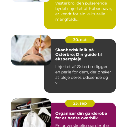
Vesterbro, den pulserende
bydel i hjertet af København,
er kendt for sin kulturelle
mangfoldi...
30. okt
Skønhedsklinik på
Østerbro: Din guide til
ekspertpleje
I hjertet af Østerbro ligger
en perle for dem, der ønsker
at pleje deres udseende og
v...
23. sep
Organiser din garderobe
for et bedre overblik
En uoverskuelig garderobe