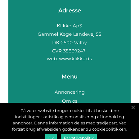
Adresse
web:
www.klikko.dk
Menu
Annoncering
Om os
Cookies
På vores website bruges cookies til at huske dine
indstillinger, statistik og personalisering af indhold og
Kontakt os
annoncer. Denne information deles med tredjepart. Ved
Sitemap
fortsat brug af websiden godkender du cookiepolitikken.
Ok
Privatlivspolitik