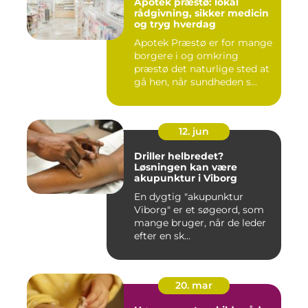
Apotek præstø: lokal
rådgivning, sikker medicin
og tryg hverdag
Apotek Præstø er for mange
borgere i og omkring
præstø det naturlige sted at
gå hen, når sundheden s...
12. jun
Driller helbredet?
Løsningen kan være
akupunktur i Viborg
En dygtig "akupunktur
Viborg" er et søgeord, som
mange bruger, når de leder
efter en sk...
20. mar