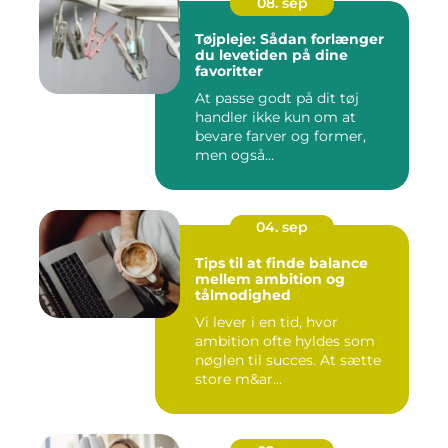
08. sep
Tøjpleje: Sådan forlænger
du levetiden på dine
favoritter
At passe godt på dit tøj
handler ikke kun om at
bevare farver og former,
men også...
04. sep
Tips til at finde balance
mellem ambition og
tålmodighed
Vi lever i en tid, hvor
ambition ofte hyldes som
nøglen til succes. At sætte
store m&ar...