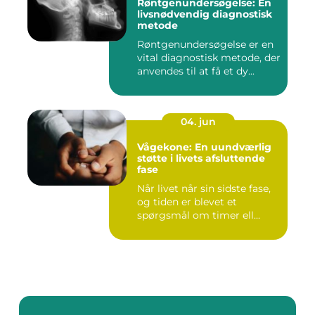
Røntgenundersøgelse: En
livsnødvendig diagnostisk
metode
Røntgenundersøgelse er en
vital diagnostisk metode, der
anvendes til at få et dy...
04. jun
Vågekone: En uundværlig
støtte i livets afsluttende
fase
Når livet når sin sidste fase,
og tiden er blevet et
spørgsmål om timer ell...