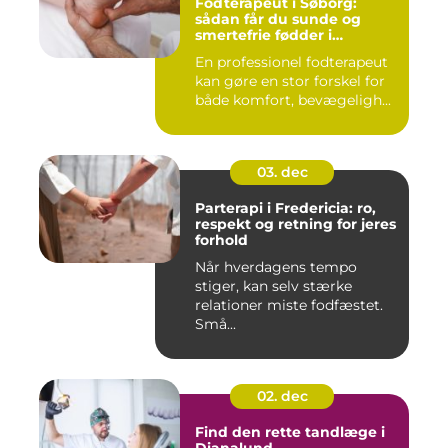
Fodterapeut i Søborg:
sådan får du sunde og
smertefrie fødder i
hverdagen
En professionel fodterapeut
kan gøre en stor forskel for
både komfort, bevægeligh...
03. dec
Parterapi i Fredericia: ro,
respekt og retning for jeres
forhold
Når hverdagens tempo
stiger, kan selv stærke
relationer miste fodfæstet.
Små...
02. dec
Find den rette tandlæge i