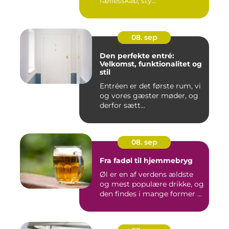
fællesskab, sty...
08. sep
Den perfekte entré:
Velkomst, funktionalitet og
stil
Entréen er det første rum, vi
og vores gæster møder, og
derfor sætt...
08. sep
Fra fadøl til hjemmebryg
Øl er en af verdens ældste
og mest populære drikke, og
den findes i mange former ...