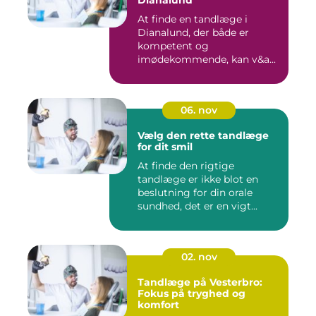
Dianalund
At finde en tandlæge i
Dianalund, der både er
kompetent og
imødekommende, kan v&a...
06. nov
Vælg den rette tandlæge
for dit smil
At finde den rigtige
tandlæge er ikke blot en
beslutning for din orale
sundhed, det er en vigt...
02. nov
Tandlæge på Vesterbro:
Fokus på tryghed og
komfort