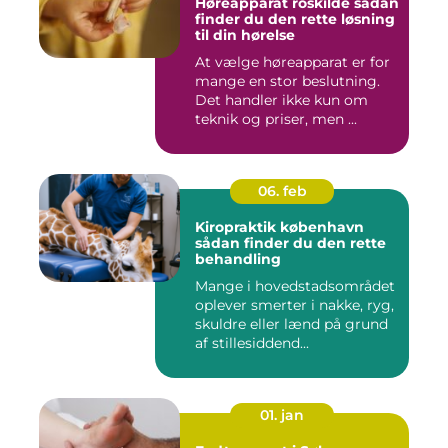
Høreapparat roskilde sådan
finder du den rette løsning
til din hørelse
At vælge høreapparat er for
mange en stor beslutning.
Det handler ikke kun om
teknik og priser, men ...
06. feb
Kiropraktik københavn
sådan finder du den rette
behandling
Mange i hovedstadsområdet
oplever smerter i nakke, ryg,
skuldre eller lænd på grund
af stillesiddend...
01. jan