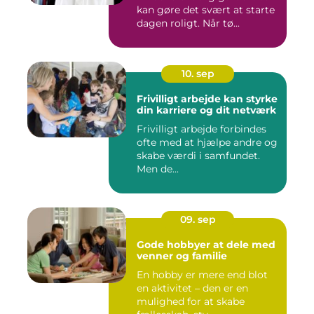
kan gøre det svært at starte
dagen roligt. Når tø...
10. sep
Frivilligt arbejde kan styrke
din karriere og dit netværk
Frivilligt arbejde forbindes
ofte med at hjælpe andre og
skabe værdi i samfundet.
Men de...
09. sep
Gode hobbyer at dele med
venner og familie
En hobby er mere end blot
en aktivitet – den er en
mulighed for at skabe