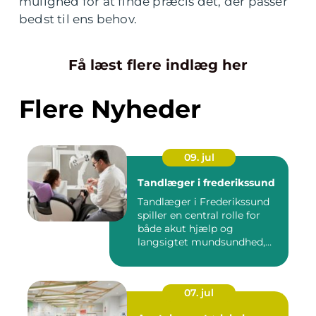
mulighed for at finde præcis det, der passer
bedst til ens behov.
Få læst flere indlæg her
Flere Nyheder
09. jul
Tandlæger i frederikssund
Tandlæger i Frederikssund
spiller en central rolle for
både akut hjælp og
langsigtet mundsundhed,
og...
07. jul