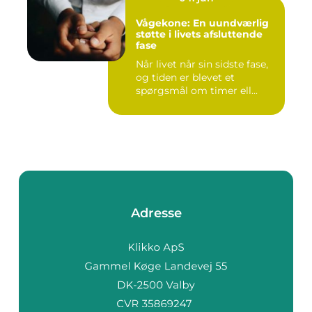
Vågekone: En uundværlig
støtte i livets afsluttende
fase
Når livet når sin sidste fase,
og tiden er blevet et
spørgsmål om timer ell...
Adresse