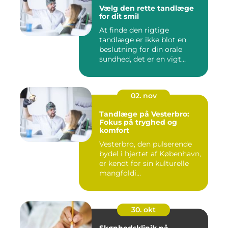
Vælg den rette tandlæge
for dit smil
At finde den rigtige
tandlæge er ikke blot en
beslutning for din orale
sundhed, det er en vigt...
02. nov
Tandlæge på Vesterbro:
Fokus på tryghed og
komfort
Vesterbro, den pulserende
bydel i hjertet af København,
er kendt for sin kulturelle
mangfoldi...
30. okt