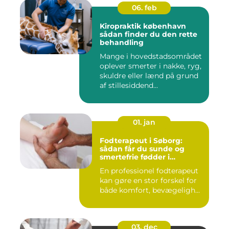
06. feb
Kiropraktik københavn
sådan finder du den rette
behandling
Mange i hovedstadsområdet
oplever smerter i nakke, ryg,
skuldre eller lænd på grund
af stillesiddend...
01. jan
Fodterapeut i Søborg:
sådan får du sunde og
smertefrie fødder i
hverdagen
En professionel fodterapeut
kan gøre en stor forskel for
både komfort, bevægeligh...
03. dec