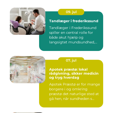
09. jul
Tandlæger i frederikssund
Tandlæger i Frederikssund
spiller en central rolle for
både akut hjælp og
langsigtet mundsundhed,
og...
07. jul
Apotek præstø: lokal
rådgivning, sikker medicin
og tryg hverdag
Apotek Præstø er for mange
borgere i og omkring
præstø det naturlige sted at
gå hen, når sundheden s...