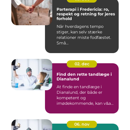
Parterapi i Fredericia: ro,
respekt og retning for jeres
forhold
Når hverdagens tempo
stiger, kan selv stærke
relationer miste fodfæstet.
Små...
02. dec
Find den rette tandlæge i
Dianalund
At finde en tandlæge i
Dianalund, der både er
kompetent og
imødekommende, kan v&a...
06. nov