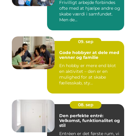
Frivilligt arbejde forbindes
ofte med at hjælpe andre og
skabe værdi i samfundet.
Men de...
09. sep
Gode hobbyer at dele med
venner og familie
En hobby er mere end blot
en aktivitet – den er en
mulighed for at skabe
fællesskab, sty...
08. sep
Den perfekte entré:
Velkomst, funktionalitet og
stil
Entréen er det første rum, vi