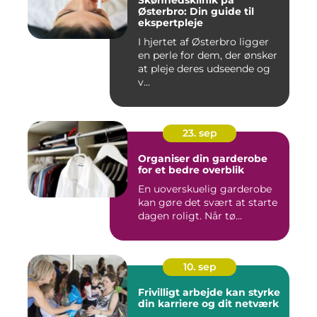
Skønhedsklinik på
Østerbro: Din guide til
ekspertpleje
I hjertet af Østerbro ligger
en perle for dem, der ønsker
at pleje deres udseende og
v...
23. sep
Organiser din garderobe
for et bedre overblik
En uoverskuelig garderobe
kan gøre det svært at starte
dagen roligt. Når tø...
10. sep
Frivilligt arbejde kan styrke
din karriere og dit netværk