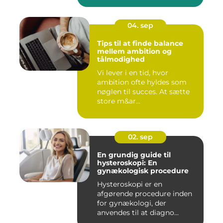
04. sep
Tips til at finde balance
mellem ambition og
tålmodighed
Vi lever i en tid, hvor
ambition ofte hyldes som
nøglen til succes. At sætte
store m&ar...
02. sep
En grundig guide til
hysteroskopi: En
gynækologisk procedure
Hysteroskopi er en
afgørende procedure inden
for gynækologi, der
anvendes til at diagno...