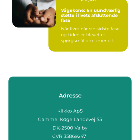
Vågekone: En uundværlig
støtte i livets afsluttende
fase
Når livet når sin sidste fase,
og tiden er blevet et
spørgsmål om timer ell...
Adresse