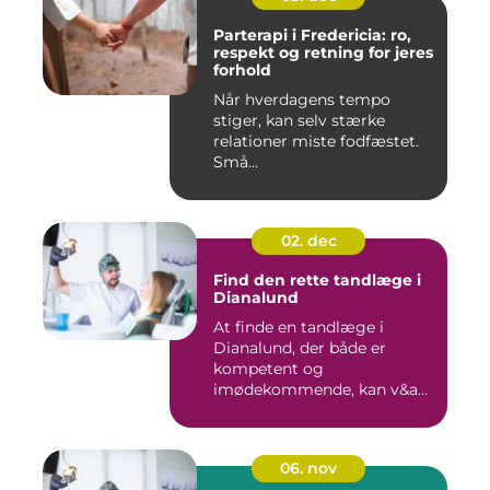
Parterapi i Fredericia: ro,
respekt og retning for jeres
forhold
Når hverdagens tempo
stiger, kan selv stærke
relationer miste fodfæstet.
Små...
02. dec
Find den rette tandlæge i
Dianalund
At finde en tandlæge i
Dianalund, der både er
kompetent og
imødekommende, kan v&a...
06. nov