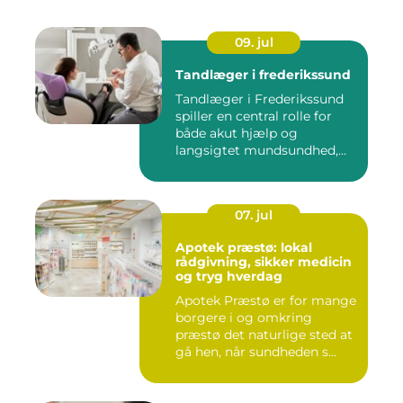
09. jul
Tandlæger i frederikssund
Tandlæger i Frederikssund
spiller en central rolle for
både akut hjælp og
langsigtet mundsundhed,
og...
07. jul
Apotek præstø: lokal
rådgivning, sikker medicin
og tryg hverdag
Apotek Præstø er for mange
borgere i og omkring
præstø det naturlige sted at
gå hen, når sundheden s...