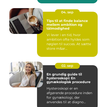
04. sep
Tips til at finde balance
mellem ambition og
tålmodighed
Vi lever i en tid, hvor
ambition ofte hyldes som
nøglen til succes. At sætte
store m&ar...
02. sep
En grundig guide til
hysteroskopi: En
gynækologisk procedure
Hysteroskopi er en
afgørende procedure inden
for gynækologi, der
anvendes til at diagno...