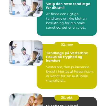
Vælg den rette tandlæge
for dit smil
At finde den rigtige
tandlæge er ikke blot en
beslutning for din orale
sundhed, det er en vigt...
02. nov
Tandlæge på Vesterbro:
Fokus på tryghed og
komfort
Vesterbro, den pulserende
bydel i hjertet af København,
er kendt for sin kulturelle
mangfoldi...
30. okt