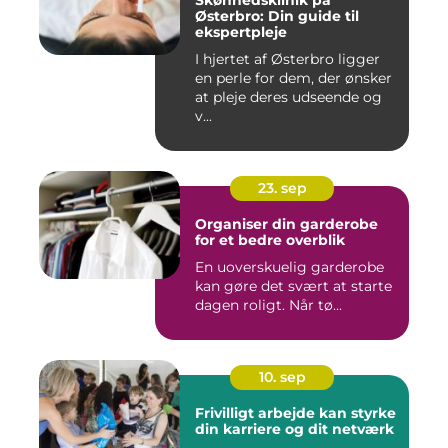
Skønhedsklinik på
Østerbro: Din guide til
ekspertpleje
I hjertet af Østerbro ligger
en perle for dem, der ønsker
at pleje deres udseende og
v...
23. sep
Organiser din garderobe
for et bedre overblik
En uoverskuelig garderobe
kan gøre det svært at starte
dagen roligt. Når tø...
10. sep
Frivilligt arbejde kan styrke
din karriere og dit netværk