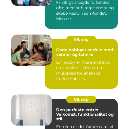
Frivilligt arbejde forbindes
ofte med at hjælpe andre og
skabe værdi i samfundet.
Men de...
09. sep
Gode hobbyer at dele med
venner og familie
En hobby er mere end blot
en aktivitet – den er en
mulighed for at skabe
fællesskab, sty...
08. sep
Den perfekte entré:
Velkomst, funktionalitet og
stil
Entréen er det første rum, vi