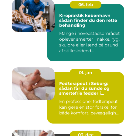
06. feb
Kiropraktik københavn
sådan finder du den rette
behandling
Mange i hovedstadsområdet
oplever smerter i nakke, ryg,
skuldre eller lænd på grund
af stillesiddend...
01. jan
Fodterapeut i Søborg:
sådan får du sunde og
smertefrie fødder i
hverdagen
En professionel fodterapeut
kan gøre en stor forskel for
både komfort, bevægeligh...
03. dec