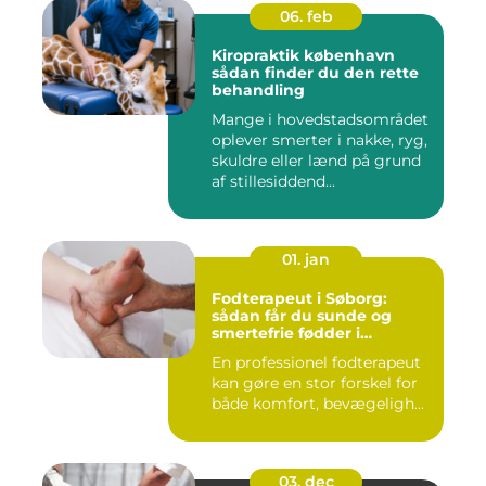
06. feb
Kiropraktik københavn
sådan finder du den rette
behandling
Mange i hovedstadsområdet
oplever smerter i nakke, ryg,
skuldre eller lænd på grund
af stillesiddend...
01. jan
Fodterapeut i Søborg:
sådan får du sunde og
smertefrie fødder i
hverdagen
En professionel fodterapeut
kan gøre en stor forskel for
både komfort, bevægeligh...
03. dec