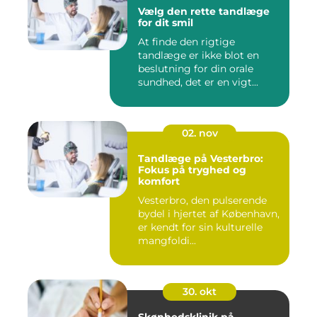
Vælg den rette tandlæge
for dit smil
At finde den rigtige
tandlæge er ikke blot en
beslutning for din orale
sundhed, det er en vigt...
02. nov
Tandlæge på Vesterbro:
Fokus på tryghed og
komfort
Vesterbro, den pulserende
bydel i hjertet af København,
er kendt for sin kulturelle
mangfoldi...
30. okt