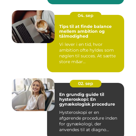
04. sep
Tips til at finde balance
mellem ambition og
tålmodighed
Vi lever i en tid, hvor
ambition ofte hyldes som
nøglen til succes. At sætte
store m&ar...
02. sep
En grundig guide til
hysteroskopi: En
gynækologisk procedure
Hysteroskopi er en
afgørende procedure inden
for gynækologi, der
anvendes til at diagno...