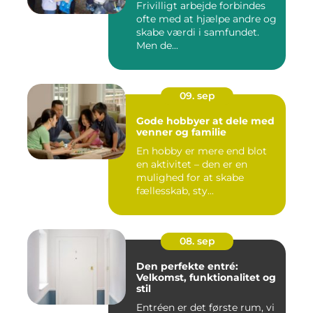
Frivilligt arbejde forbindes
ofte med at hjælpe andre og
skabe værdi i samfundet.
Men de...
09. sep
Gode hobbyer at dele med
venner og familie
En hobby er mere end blot
en aktivitet – den er en
mulighed for at skabe
fællesskab, sty...
08. sep
Den perfekte entré:
Velkomst, funktionalitet og
stil
Entréen er det første rum, vi