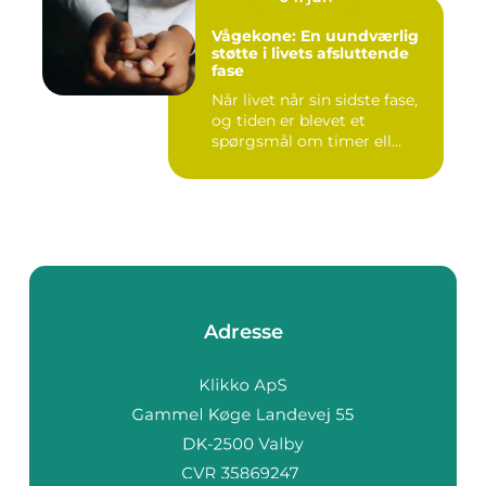
Vågekone: En uundværlig
støtte i livets afsluttende
fase
Når livet når sin sidste fase,
og tiden er blevet et
spørgsmål om timer ell...
Adresse