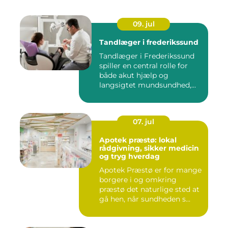
09. jul
Tandlæger i frederikssund
Tandlæger i Frederikssund
spiller en central rolle for
både akut hjælp og
langsigtet mundsundhed,
og...
07. jul
Apotek præstø: lokal
rådgivning, sikker medicin
og tryg hverdag
Apotek Præstø er for mange
borgere i og omkring
præstø det naturlige sted at
gå hen, når sundheden s...