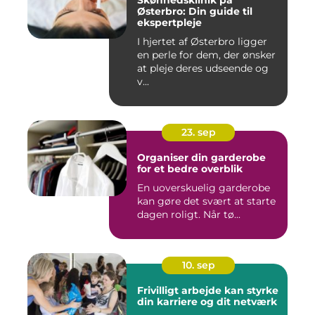
Skønhedsklinik på
Østerbro: Din guide til
ekspertpleje
I hjertet af Østerbro ligger
en perle for dem, der ønsker
at pleje deres udseende og
v...
23. sep
Organiser din garderobe
for et bedre overblik
En uoverskuelig garderobe
kan gøre det svært at starte
dagen roligt. Når tø...
10. sep
Frivilligt arbejde kan styrke
din karriere og dit netværk