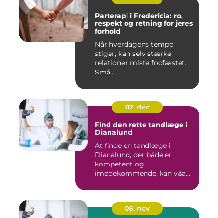
Parterapi i Fredericia: ro,
respekt og retning for jeres
forhold
Når hverdagens tempo
stiger, kan selv stærke
relationer miste fodfæstet.
Små...
02. dec
Find den rette tandlæge i
Dianalund
At finde en tandlæge i
Dianalund, der både er
kompetent og
imødekommende, kan v&a...
06. nov