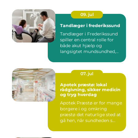
09. jul
Tandlæger i frederikssund
Tandlæger i Frederikssund
spiller en central rolle for
både akut hjælp og
langsigtet mundsundhed,
og...
07. jul
Apotek præstø: lokal
rådgivning, sikker medicin
og tryg hverdag
Apotek Præstø er for mange
borgere i og omkring
præstø det naturlige sted at
gå hen, når sundheden s...