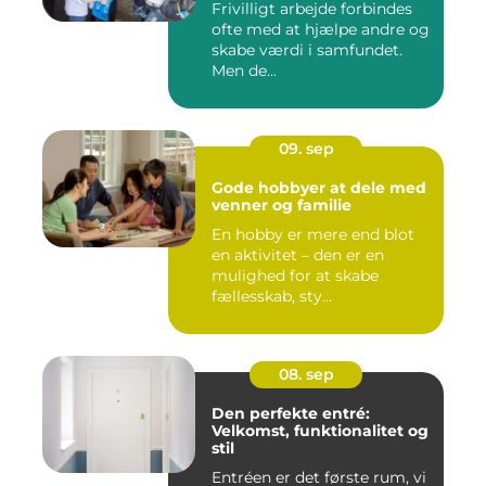
Frivilligt arbejde forbindes
ofte med at hjælpe andre og
skabe værdi i samfundet.
Men de...
09. sep
Gode hobbyer at dele med
venner og familie
En hobby er mere end blot
en aktivitet – den er en
mulighed for at skabe
fællesskab, sty...
08. sep
Den perfekte entré:
Velkomst, funktionalitet og
stil
Entréen er det første rum, vi