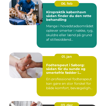
06. feb
Kiropraktik københavn
sådan finder du den rette
behandling
Mange i hovedstadsområdet
oplever smerter i nakke, ryg,
skuldre eller lænd på grund
af stillesiddend...
01. jan
Fodterapeut i Søborg:
sådan får du sunde og
smertefrie fødder i
hverdagen
En professionel fodterapeut
kan gøre en stor forskel for
både komfort, bevægeligh...
03. dec