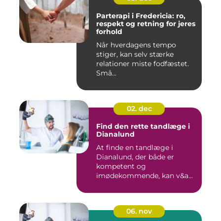
Parterapi i Fredericia: ro,
respekt og retning for jeres
forhold
Når hverdagens tempo
stiger, kan selv stærke
relationer miste fodfæstet.
Små...
02. dec
Find den rette tandlæge i
Dianalund
At finde en tandlæge i
Dianalund, der både er
kompetent og
imødekommende, kan v&a...
06. nov