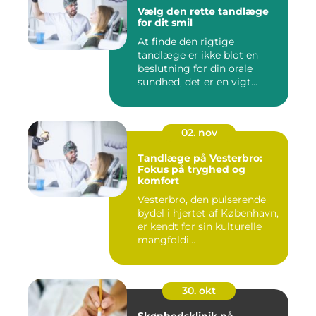
Vælg den rette tandlæge
for dit smil
At finde den rigtige
tandlæge er ikke blot en
beslutning for din orale
sundhed, det er en vigt...
02. nov
Tandlæge på Vesterbro:
Fokus på tryghed og
komfort
Vesterbro, den pulserende
bydel i hjertet af København,
er kendt for sin kulturelle
mangfoldi...
30. okt