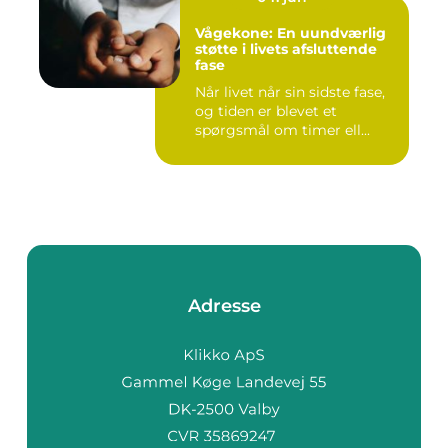
Vågekone: En uundværlig
støtte i livets afsluttende
fase
Når livet når sin sidste fase,
og tiden er blevet et
spørgsmål om timer ell...
Adresse