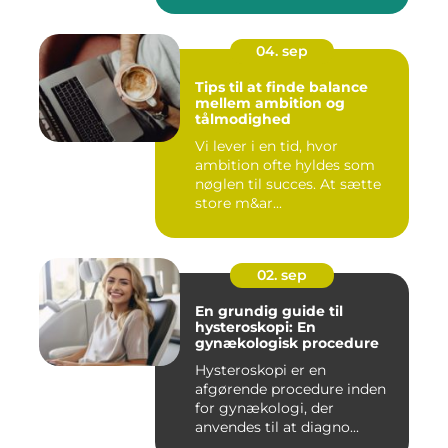
04. sep
Tips til at finde balance
mellem ambition og
tålmodighed
Vi lever i en tid, hvor
ambition ofte hyldes som
nøglen til succes. At sætte
store m&ar...
02. sep
En grundig guide til
hysteroskopi: En
gynækologisk procedure
Hysteroskopi er en
afgørende procedure inden
for gynækologi, der
anvendes til at diagno...