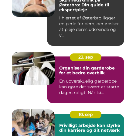
Skønhedsklinik på
Østerbro: Din guide til
ekspertpleje
I hjertet af Østerbro ligger
en perle for dem, der ønsker
at pleje deres udseende og
v...
23. sep
Organiser din garderobe
for et bedre overblik
En uoverskuelig garderobe
kan gøre det svært at starte
dagen roligt. Når tø...
10. sep
Frivilligt arbejde kan styrke
din karriere og dit netværk