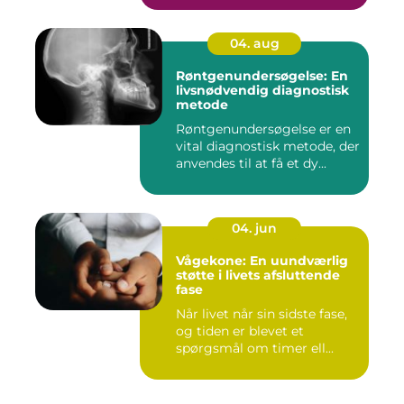
04. aug
Røntgenundersøgelse: En
livsnødvendig diagnostisk
metode
Røntgenundersøgelse er en
vital diagnostisk metode, der
anvendes til at få et dy...
04. jun
Vågekone: En uundværlig
støtte i livets afsluttende
fase
Når livet når sin sidste fase,
og tiden er blevet et
spørgsmål om timer ell...