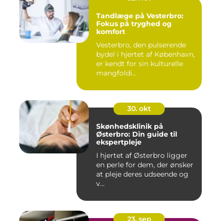
Tandlæge på Vesterbro:
Fokus på tryghed og
komfort
Vesterbro, den pulserende
bydel i hjertet af København,
er kendt for sin kulturelle
mangfoldi...
30. okt
Skønhedsklinik på
Østerbro: Din guide til
ekspertpleje
I hjertet af Østerbro ligger
en perle for dem, der ønsker
at pleje deres udseende og
v...
23. sep