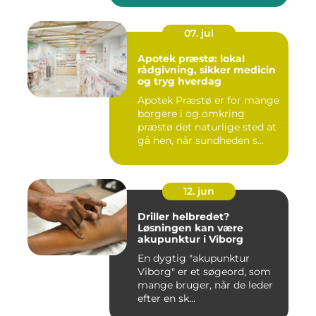
07. jul
Apotek præstø: lokal
rådgivning, sikker medicin
og tryg hverdag
Apotek Præstø er for mange
borgere i og omkring
præstø det naturlige sted at
gå hen, når sundheden s...
12. jun
Driller helbredet?
Løsningen kan være
akupunktur i Viborg
En dygtig "akupunktur
Viborg" er et søgeord, som
mange bruger, når de leder
efter en sk...