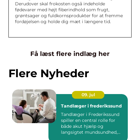
Derudover skal frokosten også indeholde
fødevarer med højt fiberindhold som frugt,
grøntsager og fuldkornsprodukter for at fremme
fordøjelsen og holde dig mæt i længere tid.
Få læst flere indlæg her
Flere Nyheder
09. jul
Tandlæger i frederikssund
Tandlæger i Frederikssund
spiller en central rolle for
både akut hjælp og
langsigtet mundsundhed,
og...