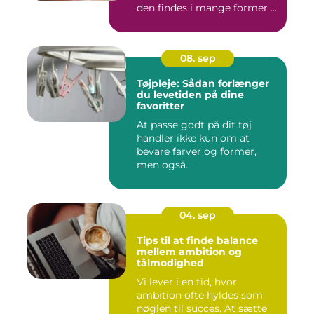
den findes i mange former ...
08. sep
Tøjpleje: Sådan forlænger
du levetiden på dine
favoritter
At passe godt på dit tøj
handler ikke kun om at
bevare farver og former,
men også...
04. sep
Tips til at finde balance
mellem ambition og
tålmodighed
Vi lever i en tid, hvor
ambition ofte hyldes som
nøglen til succes. At sætte