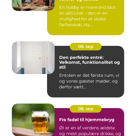
En hobby er mere end blot
en aktivitet – den er en
mulighed for at skabe
fællesskab, sty...
08. sep
Den perfekte entré:
Velkomst, funktionalitet og
stil
Entréen er det første rum, vi
og vores gæster møder, og
derfor sætt...
08. sep
Fra fadøl til hjemmebryg
Øl er en af verdens ældste
og mest populære drikke, og