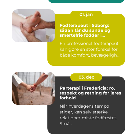
01. jan
Fodterapeut i Søborg:
sådan får du sunde og
smertefrie fødder i
hverdagen
En professionel fodterapeut
kan gøre en stor forskel for
både komfort, bevægeligh...
03. dec
Parterapi i Fredericia: ro,
respekt og retning for jeres
forhold
Når hverdagens tempo
stiger, kan selv stærke
relationer miste fodfæstet.
Små...