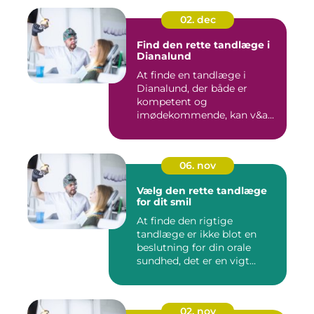
02. dec
Find den rette tandlæge i
Dianalund
At finde en tandlæge i
Dianalund, der både er
kompetent og
imødekommende, kan v&a...
06. nov
Vælg den rette tandlæge
for dit smil
At finde den rigtige
tandlæge er ikke blot en
beslutning for din orale
sundhed, det er en vigt...
02. nov