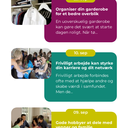
Organiser din garderobe
for et bedre overblik
En uoverskuelig garderobe
kan gøre det svært at starte
dagen roligt. Når tø...
10. sep
Frivilligt arbejde kan styrke
din karriere og dit netværk
Frivilligt arbejde forbindes
ofte med at hjælpe andre og
skabe værdi i samfundet.
Men de...
09. sep
Gode hobbyer at dele med
venner og familie