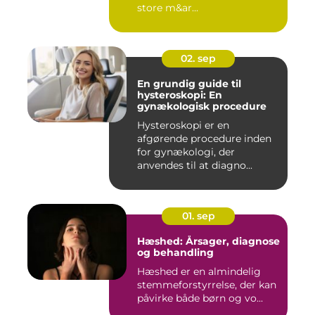
store m&ar...
02. sep
En grundig guide til
hysteroskopi: En
gynækologisk procedure
Hysteroskopi er en
afgørende procedure inden
for gynækologi, der
anvendes til at diagno...
01. sep
Hæshed: Årsager, diagnose
og behandling
Hæshed er en almindelig
stemmeforstyrrelse, der kan
påvirke både børn og vo...