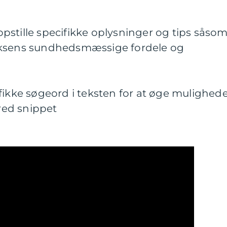
t opstille specifikke oplysninger og tips såso
aksens sundhedsmæssige fordele og
fikke søgeord i teksten for at øge mulighed
ured snippet