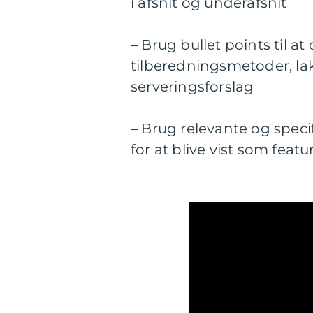
i afsnit og underafsnit
– Brug bullet points til a
tilberedningsmetoder, l
serveringsforslag
– Brug relevante og speci
for at blive vist som feat