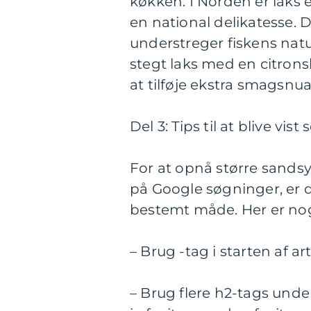
køkken. I Norden er laks
en national delikatesse. D
understreger fiskens natu
stegt laks med en citronsk
at tilføje ekstra smagsnu
Del 3: Tips til at blive vi
For at opnå større sandsy
på Google søgninger, er d
bestemt måde. Her er nogl
– Brug -tag i starten af ar
– Brug flere h2-tags unde