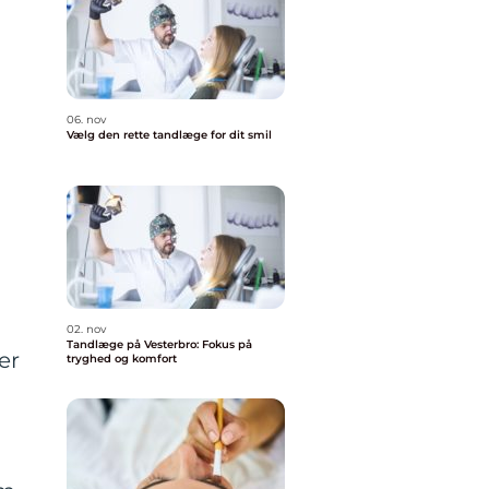
06. nov
Vælg den rette tandlæge for dit smil
02. nov
Tandlæge på Vesterbro: Fokus på
er
tryghed og komfort