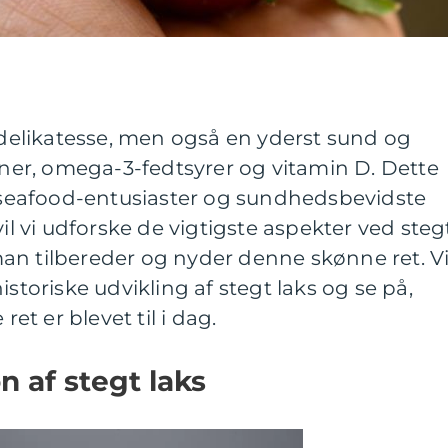
n delikatesse, men også en yderst sund og
einer, omega-3-fedtsyrer og vitamin D. Dette
e seafood-entusiaster og sundhedsbevidste
vil vi udforske de vigtigste aspekter ved steg
an tilbereder og nyder denne skønne ret. V
istoriske udvikling af stegt laks og se på,
t er blevet til i dag.
n af stegt laks