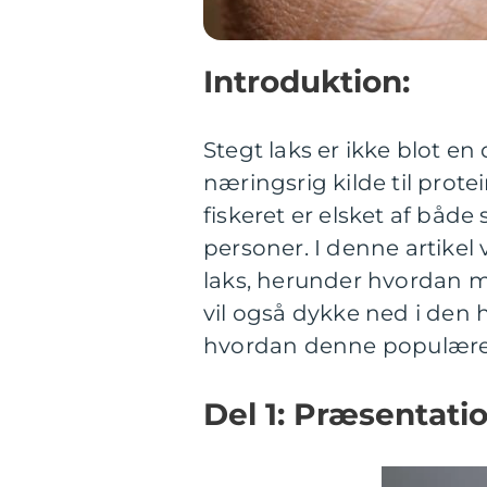
Introduktion:
Stegt laks er ikke blot e
næringsrig kilde til prot
fiskeret er elsket af båd
personer. I denne artikel 
laks, herunder hvordan m
vil også dykke ned i den h
hvordan denne populære re
Del 1: Præsentatio