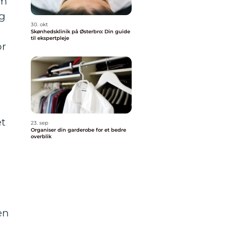
om
og
30. okt
Skønhedsklinik på Østerbro: Din guide
til ekspertpleje
or
et
23. sep
Organiser din garderobe for et bedre
overblik
en