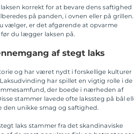
e laksen korrekt for at bevare dens saftighed
lberedes på panden, i ovnen eller på grillen.
u vælger, er det afgørende at opvarme
 før du lægger laksen på.
gennemgang af stegt laks
torie og har været nydt i forskellige kulturer
sudvinding har spillet en vigtig rolle i de
tammesamfund, der boede i nærheden af
Disse stammer lavede ofte lakssteg på bål ell
re den unikke smag og saftighed.
tegt laks stammer fra det skandinaviske