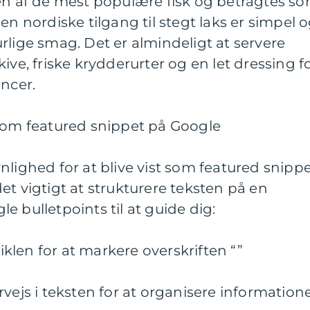
 en af de mest populære fisk og betragtes s
en nordiske tilgang til stegt laks er simpel 
rlige smag. Det er almindeligt at servere
ive, friske krydderurter og en let dressing f
ancer.
st som featured snippet på Google
nlighed for at blive vist som featured snipp
et vigtigt at strukturere teksten på en
e bulletpoints til at guide dig:
tiklen for at markere overskriften “”
rvejs i teksten for at organisere information