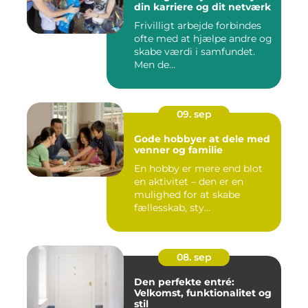
din karriere og dit netværk
Frivilligt arbejde forbindes
ofte med at hjælpe andre og
skabe værdi i samfundet.
Men de...
09. sep
Gode hobbyer at dele med
venner og familie
En hobby er mere end blot
en aktivitet – den er en
mulighed for at skabe
fællesskab, sty...
08. sep
Den perfekte entré:
Velkomst, funktionalitet og
stil