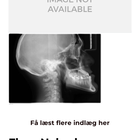
Få læst flere indlæg her