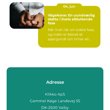
04. jun
Vågekone: En uundværlig
støtte i livets afsluttende
fase
Når livet når sin sidste fase,
og tiden er blevet et
spørgsmål om timer ell...
Adresse