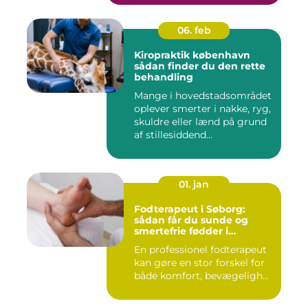
06. feb
Kiropraktik københavn
sådan finder du den rette
behandling
Mange i hovedstadsområdet
oplever smerter i nakke, ryg,
skuldre eller lænd på grund
af stillesiddend...
01. jan
Fodterapeut i Søborg:
sådan får du sunde og
smertefrie fødder i
hverdagen
En professionel fodterapeut
kan gøre en stor forskel for
både komfort, bevægeligh...