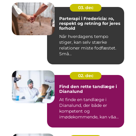
03. dec
Parterapi i Fredericia: ro,
respekt og retning for jeres
forhold
Når hverdagens tempo
stiger, kan selv stærke
relationer miste fodfæstet.
Små...
02. dec
Find den rette tandlæge i
Dianalund
At finde en tandlæge i
Dianalund, der både er
kompetent og
imødekommende, kan v&a...