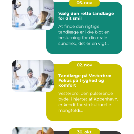
06. nov
Vælg den rette tandlæge
for dit smil
At finde den rigtige
tandlæge er ikke blot en
beslutning for din orale
sundhed, det er en vigt...
02. nov
Tandlæge på Vesterbro:
Fokus på tryghed og
komfort
Vesterbro, den pulserende
bydel i hjertet af København,
er kendt for sin kulturelle
mangfoldi...
30. okt