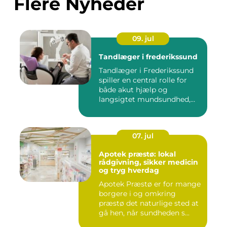
Flere Nyheder
09. jul
Tandlæger i frederikssund
Tandlæger i Frederikssund
spiller en central rolle for
både akut hjælp og
langsigtet mundsundhed,
og...
07. jul
Apotek præstø: lokal
rådgivning, sikker medicin
og tryg hverdag
Apotek Præstø er for mange
borgere i og omkring
præstø det naturlige sted at
gå hen, når sundheden s...