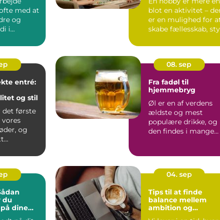
arbejde
En hobby er mere e
 ofte med at
blot en aktivitet – de
dre og
er en mulighed for a
i i
skabe fællesskab, sty.
 Men de...
sep
08. sep
kte entré:
Fra fadøl til
hjemmebryg
itet og stil
Øl er en af verdens
 det første
ældste og mest
 vores
populære drikke, og
der, og
den findes i mange
...
former ...
sep
04. sep
 Sådan
Tips til at finde
r du
balance mellem
 på dine
ambition og
tålmodighed