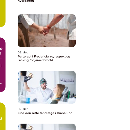
r
hverdagen
de
n
03. dec
Parterapi i Fredericia: ro, respekt og
retning for jeres forhold
t
n
02. dec
Find den rette tandlæge i Dianalund
du
e