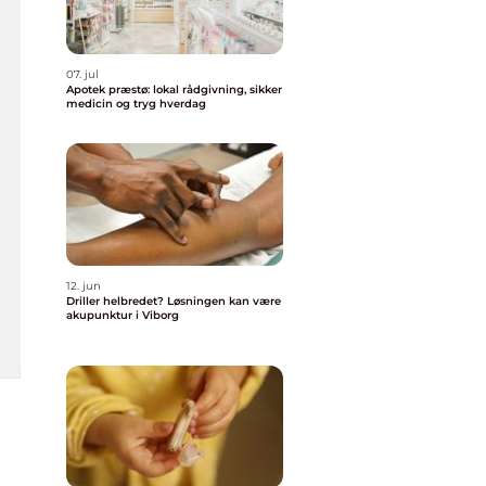
07. jul
Apotek præstø: lokal rådgivning, sikker
medicin og tryg hverdag
12. jun
Driller helbredet? Løsningen kan være
akupunktur i Viborg