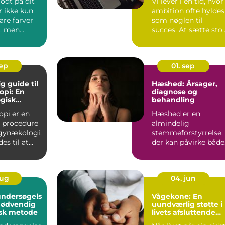
odt på dit
Vi lever i en tid, hvor
r ikke kun
ambition ofte hyldes
are farver
som nøglen til
, men
succes. At sætte sto
m&ar...
sep
01. sep
g guide til
Hæshed: Årsager,
opi: En
diagnose og
gisk
behandling
e
opi er en
Hæshed er en
 procedure
almindelig
 gynækologi,
stemmeforstyrrelse,
es til at
der kan påvirke både
børn og vo...
aug
04. jun
ndersøgels
Vågekone: En
snødvendig
uundværlig støtte i
isk metode
livets afsluttende
fase