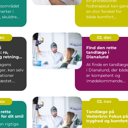
En professionel
dsområdet
fodterapeut kan gør
erter i
en stor forskel for
, skuldre
både komfort,
 på grund af
bevægeligh...
nd...
dec
02. dec
i
Find den rette
: ro,
tandlæge i
g retning
Dianalund
forhold
agens
At finde en tandlæg
er, kan selv
i Dianalund, der båd
ationer
er kompetent og
fæstet.
imødekommende,
kan v&a...
nov
02. nov
rette
Tandlæge på
for dit smil
Vesterbro: Fokus på
tryghed og komfort
en rigtige