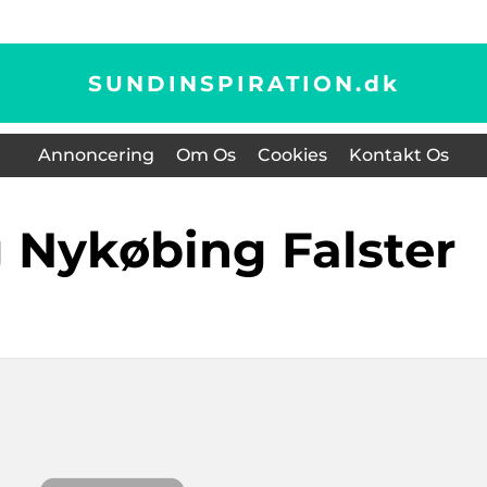
SUNDINSPIRATION.
dk
Annoncering
Om Os
Cookies
Kontakt Os
g Nykøbing Falster