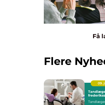
Få l
Flere Nyhe
09. j
Tandlæge
frederiks
Tandlæger