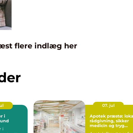
æst flere indlæg her
der
ul
07. jul
r i
Apotek præstø: loka
sund
rådgivning, sikker
medicin og tryg
 i
hverdag