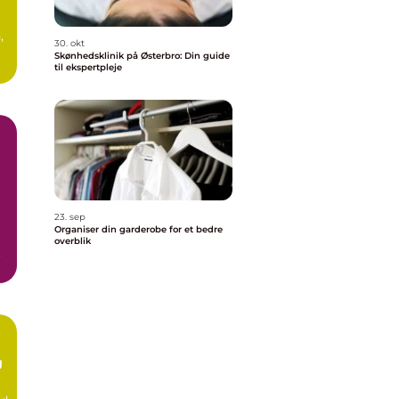
,
30. okt
Skønhedsklinik på Østerbro: Din guide
.
til ekspertpleje
23. sep
Organiser din garderobe for et bedre
overblik
.
g