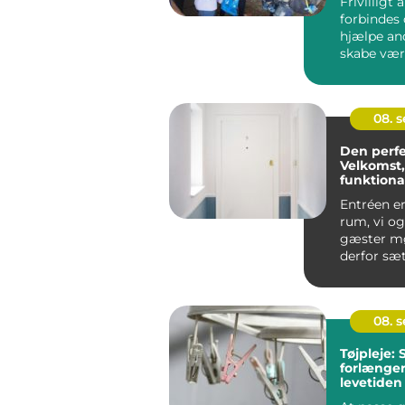
Frivilligt 
forbindes
hjælpe an
skabe værd
samfundet.
08. 
Den perfe
Velkomst,
funktional
Entréen er
rum, vi og
gæster mø
derfor sætt
08. 
Tøjpleje:
forlænge
levetiden
favoritter