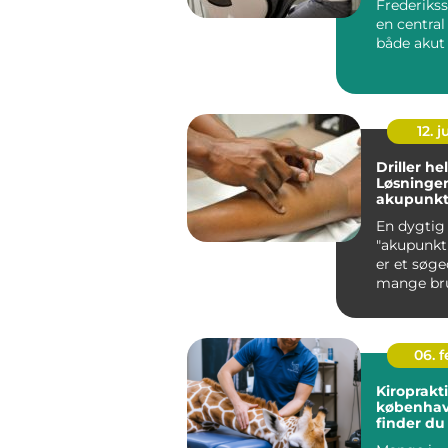
Frederikss
en central 
både akut
langsigtet
mundsundh
12. j
Driller h
Løsninge
akupunktu
En dygtig
"akupunkt
er et søg
mange bru
leder efter
06. 
Kiroprakt
københavn så
finder du
behandli