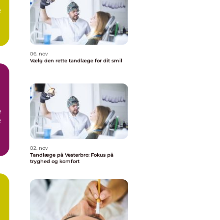
e
06. nov
Vælg den rette tandlæge for dit smil
e
e
02. nov
Tandlæge på Vesterbro: Fokus på
tryghed og komfort