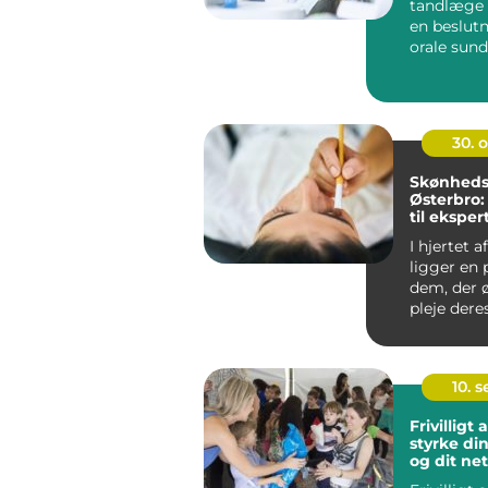
tandlæge e
en beslutn
orale sund
en vigt...
30. 
Skønhedsk
Østerbro:
til eksper
I hjertet 
ligger en 
dem, der 
pleje der
og v...
10. 
Frivilligt
styrke din
og dit ne