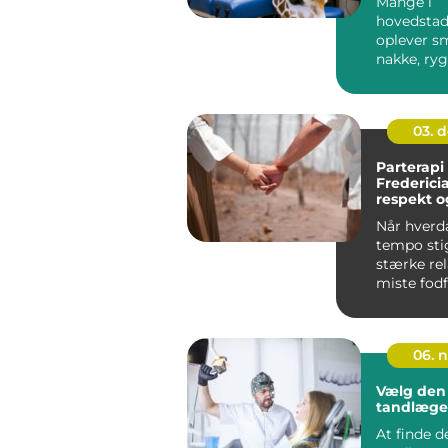
Mange i
hovedsta
oplever sm
nakke, ryg
eller lænd
stillesidde
03. 
Parterapi 
Fredericia
respekt o
for jeres 
Når hverd
tempo stig
stærke rel
miste fod
Små...
06. 
Vælg den 
tandlæge 
At finde d