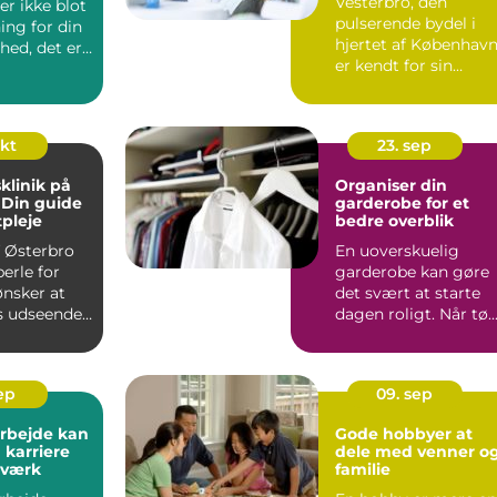
Vesterbro, den
r ikke blot
pulserende bydel i
ing for din
hjertet af København
hed, det er
er kendt for sin
kulturelle mangfoldi..
okt
23. sep
linik på
Organiser din
 Din guide
garderobe for et
tpleje
bedre overblik
af Østerbro
En uoverskuelig
perle for
garderobe kan gøre
ønsker at
det svært at starte
es udseende
dagen roligt. Når tø..
sep
09. sep
 arbejde kan
Gode hobbyer at
 karriere
dele med venner o
tværk
familie