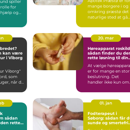
Apotek Præstø er fo
und spiller
mange borgere i og
rolle for
omkring præstø det
 hjælp og
naturlige sted at gå
hen, når sundheden
ed, og...
s...
un
20. mar
elbredet?
Høreapparat roskil
n kan være
sådan finder du de
r i Viborg
rette løsning til din
hørelse
At vælge høreappara
ur Viborg"
er for mange en stor
eord, som
beslutning. Det
ger, når de
handler ikke kun om
 en sk...
teknik og priser, me
...
feb
01. jan
ik
Fodterapeut i
dan
Søborg: sådan får 
 den rette
sunde og smertefri
ng
fødder i hverdagen