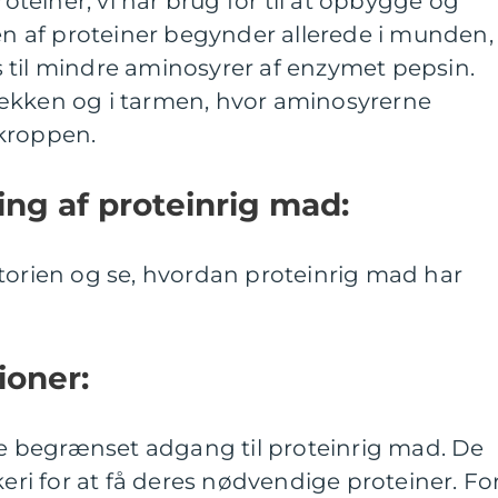
roteiner, vi har brug for til at opbygge og
sen af proteiner begynder allerede i munden,
 til mindre aminosyrer af enzymet pepsin.
ækken og i tarmen, hvor aminosyrerne
kroppen.
ling af proteinrig mad:
torien og se, hvordan proteinrig mad har
tioner:
vde begrænset adgang til proteinrig mad. De
keri for at få deres nødvendige proteiner. Fo