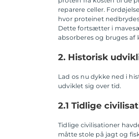
protein fra kosten til de p
reparere celler. Fordøjel
hvor proteinet nedbrydes
Dette fortsætter i maves
absorberes og bruges af 
2. Historisk udvik
Lad os nu dykke ned i his
udviklet sig over tid.
2.1 Tidlige civilisa
Tidlige civilisationer ha
måtte stole på jagt og fis