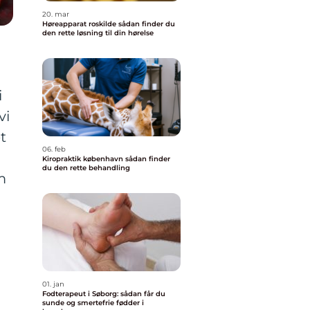
20. mar
Høreapparat roskilde sådan finder du
den rette løsning til din hørelse
i
vi
t
06. feb
Kiropraktik københavn sådan finder
du den rette behandling
m
01. jan
Fodterapeut i Søborg: sådan får du
sunde og smertefrie fødder i