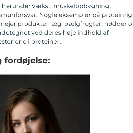
e, herunder vækst, muskelopbygning,
unforsvar. Nogle eksempler på proteinrig
, mejeriprodukter, æg, bælgfrugter, nødder 
endetegnet ved deres høje indhold af
stenene i proteiner.
 fordøjelse: