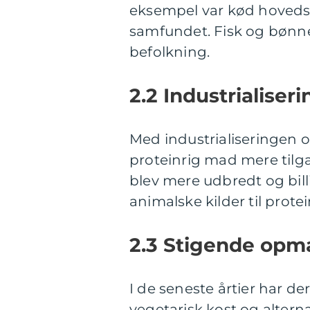
eksempel var kød hovedsa
samfundet. Fisk og bønne
befolkning.
2.2 Industrialise
Med industrialiseringen 
proteinrig mad mere tilg
blev mere udbredt og billi
animalske kilder til prote
2.3 Stigende opm
I de seneste årtier har
vegetarisk kost og altern