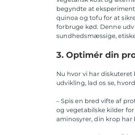
begyndte at eksperiment
quinoa og tofu for at sikr
forbruge kød. Denne udvik
sundhedsmæssige, etiske
3. Optimér din pro
Nu hvor vi har diskutere
udvikling, lad os se, hvo
– Spis en bred vifte af pr
og vegetabilske kilder for 
aminosyrer, din krop har 