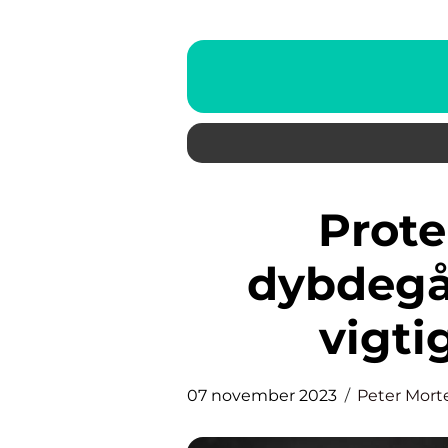
Proteinrig mad – En
dybdegå
vigti
07 november 2023
Peter Mort