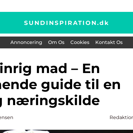
SUNDINSPIRATION.
dk
Annoncering
Om Os
Cookies
Kontakt Os
ende guide til en
g næringskilde
ensen
Redaktio