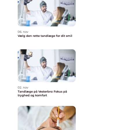
06. nov
Vælg den rette tandlæge for dit smil
02. nov
Tandlæge på Vesterbro: Fokus på
tryghed og komfort