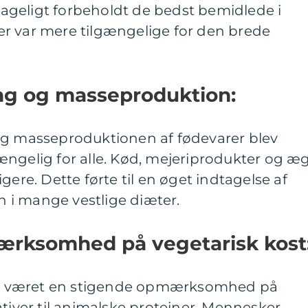
geligt forbeholdt de bedst bemidlede i
r var mere tilgængelige for den brede
ring og masseproduktion:
og masseproduktionen af fødevarer blev
ængelig for alle. Kød, mejeriprodukter og æ
gere. Dette førte til en øget indtagelse af
in i mange vestlige diæter.
ærksomhed på vegetarisk kost
 der været en stigende opmærksomhed på
ativer til animalske proteiner. Mennesker