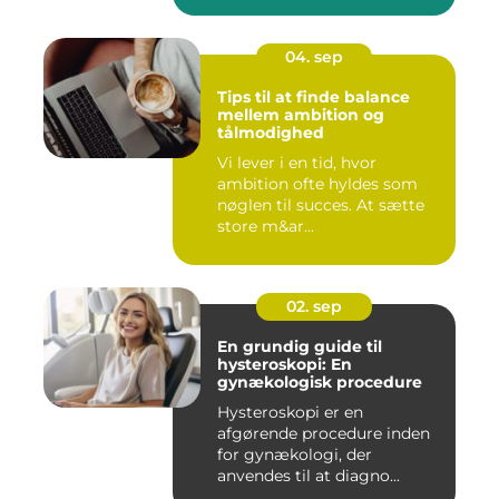
04. sep
Tips til at finde balance
mellem ambition og
tålmodighed
Vi lever i en tid, hvor
ambition ofte hyldes som
nøglen til succes. At sætte
store m&ar...
02. sep
En grundig guide til
hysteroskopi: En
gynækologisk procedure
Hysteroskopi er en
afgørende procedure inden
for gynækologi, der
anvendes til at diagno...