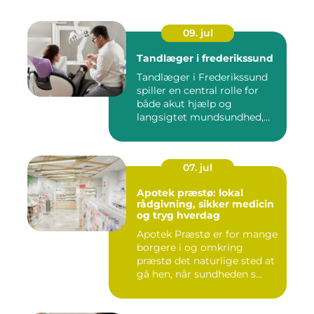
09. jul
Tandlæger i frederikssund
Tandlæger i Frederikssund
spiller en central rolle for
både akut hjælp og
langsigtet mundsundhed,
og...
07. jul
Apotek præstø: lokal
rådgivning, sikker medicin
og tryg hverdag
Apotek Præstø er for mange
borgere i og omkring
præstø det naturlige sted at
gå hen, når sundheden s...