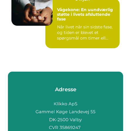
Vågekone: En uundværlig
støtte i livets afsluttende
fase
Når livet når sin sidste fase,
og tiden er blevet et
spørgsmål om timer ell...
Adresse