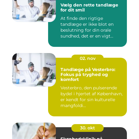
Vælg den rette tandlæge
for dit smil
At finde den rigtige
tandlæge er ikke blot en
beslutning for din orale
sundhed, det er en vigt...
02. nov
Tandlæge på Vesterbro:
Fokus på tryghed og
komfort
Vesterbro, den pulserende
bydel i hjertet af København,
er kendt for sin kulturelle
mangfoldi...
30. okt