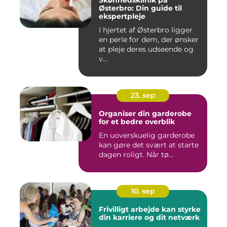
Skønhedsklinik på
Østerbro: Din guide til
ekspertpleje
I hjertet af Østerbro ligger
en perle for dem, der ønsker
at pleje deres udseende og
v...
23. sep
Organiser din garderobe
for et bedre overblik
En uoverskuelig garderobe
kan gøre det svært at starte
dagen roligt. Når tø...
10. sep
Frivilligt arbejde kan styrke
din karriere og dit netværk