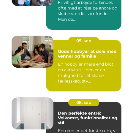
Frivilligt arbejde forbindes
ofte med at hjælpe andre og
skabe værdi i samfundet.
Men de...
09. sep
Gode hobbyer at dele med
venner og familie
En hobby er mere end blot
en aktivitet – den er en
mulighed for at skabe
fællesskab, sty...
08. sep
Den perfekte entré:
Velkomst, funktionalitet og
stil
Entréen er det første rum, vi