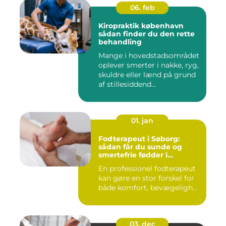
06. feb
Kiropraktik københavn
sådan finder du den rette
behandling
Mange i hovedstadsområdet
oplever smerter i nakke, ryg,
skuldre eller lænd på grund
af stillesiddend...
01. jan
Fodterapeut i Søborg:
sådan får du sunde og
smertefrie fødder i
hverdagen
En professionel fodterapeut
kan gøre en stor forskel for
både komfort, bevægeligh...
03. dec