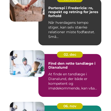
Parterapi i Fredericia: ro,
respekt og retning for jeres
forhold
Når hverdagens tempo
stiger, kan selv stærke
relationer miste fodfæstet.
Små...
02. dec
Find den rette tandlæge i
Dianalund
At finde en tandlæge i
Dianalund, der både er
kompetent og
imødekommende, kan v&a...
06. nov