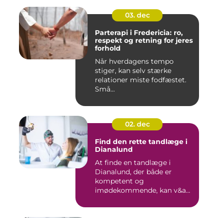
03. dec
Parterapi i Fredericia: ro,
respekt og retning for jeres
forhold
Når hverdagens tempo
stiger, kan selv stærke
relationer miste fodfæstet.
Små...
02. dec
Find den rette tandlæge i
Dianalund
At finde en tandlæge i
Dianalund, der både er
kompetent og
imødekommende, kan v&a...