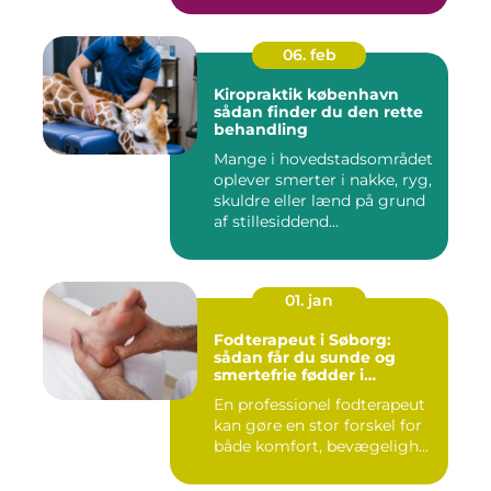
06. feb
Kiropraktik københavn
sådan finder du den rette
behandling
Mange i hovedstadsområdet
oplever smerter i nakke, ryg,
skuldre eller lænd på grund
af stillesiddend...
01. jan
Fodterapeut i Søborg:
sådan får du sunde og
smertefrie fødder i
hverdagen
En professionel fodterapeut
kan gøre en stor forskel for
både komfort, bevægeligh...