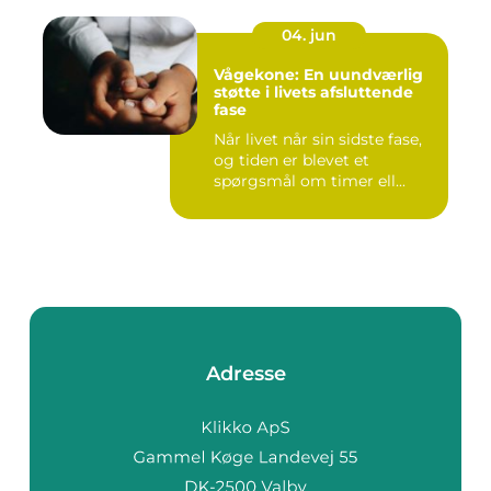
04. jun
Vågekone: En uundværlig
støtte i livets afsluttende
fase
Når livet når sin sidste fase,
og tiden er blevet et
spørgsmål om timer ell...
Adresse