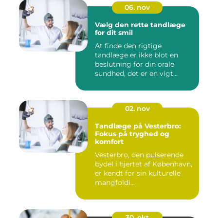
06. nov
Vælg den rette tandlæge
for dit smil
At finde den rigtige
tandlæge er ikke blot en
beslutning for din orale
sundhed, det er en vigt...
02. nov
Tandlæge på Vesterbro:
Fokus på tryghed og
komfort
Vesterbro, den pulserende
bydel i hjertet af København,
er kendt for sin kulturelle
mangfoldi...
30. okt