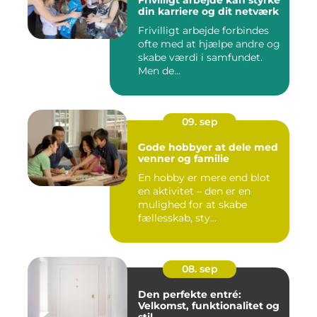
Frivilligt arbejde kan styrke
din karriere og dit netværk
Frivilligt arbejde forbindes
ofte med at hjælpe andre og
skabe værdi i samfundet.
Men de...
09. sep
Gode hobbyer at dele med
venner og familie
En hobby er mere end blot
en aktivitet – den er en
mulighed for at skabe
fællesskab, sty...
08. sep
Den perfekte entré:
Velkomst, funktionalitet og