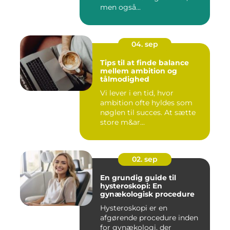
men også...
04. sep
Tips til at finde balance
mellem ambition og
tålmodighed
Vi lever i en tid, hvor
ambition ofte hyldes som
nøglen til succes. At sætte
store m&ar...
02. sep
En grundig guide til
hysteroskopi: En
gynækologisk procedure
Hysteroskopi er en
afgørende procedure inden
for gynækologi, der