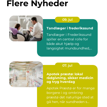
Flere Nyheder
09. jul
Tandlæger i frederikssund
Tandlæger i Frederikssund
spiller en central rolle for
både akut hjælp og
langsigtet mundsundhed,
og...
07. jul
Apotek præstø: lokal
rådgivning, sikker medicin
og tryg hverdag
Apotek Præstø er for mange
borgere i og omkring
præstø det naturlige sted at
gå hen, når sundheden s...