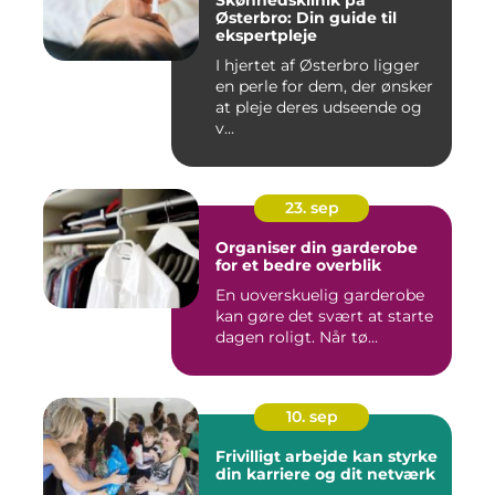
Skønhedsklinik på
Østerbro: Din guide til
ekspertpleje
I hjertet af Østerbro ligger
en perle for dem, der ønsker
at pleje deres udseende og
v...
23. sep
Organiser din garderobe
for et bedre overblik
En uoverskuelig garderobe
kan gøre det svært at starte
dagen roligt. Når tø...
10. sep
Frivilligt arbejde kan styrke
din karriere og dit netværk