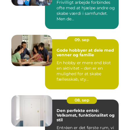
Frivilligt arbejde forbindes
ofte med at hjælpe andre og
skabe værdi i samfundet.
Men de...
09. sep
Gode hobbyer at dele med
venner og familie
En hobby er mere end blot
en aktivitet – den er en
mulighed for at skabe
fællesskab, sty...
08. sep
Den perfekte entré:
Velkomst, funktionalitet og
stil
Entréen er det første rum, vi