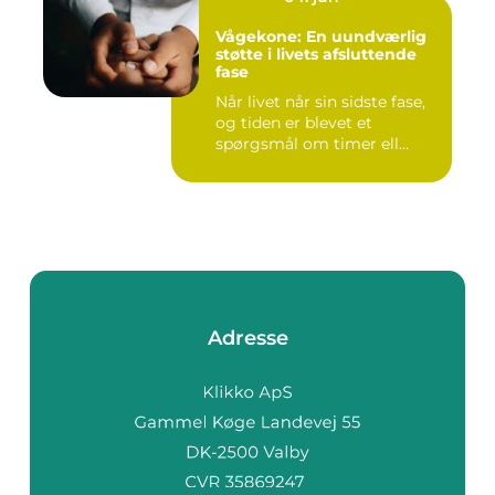
Vågekone: En uundværlig
støtte i livets afsluttende
fase
Når livet når sin sidste fase,
og tiden er blevet et
spørgsmål om timer ell...
Adresse