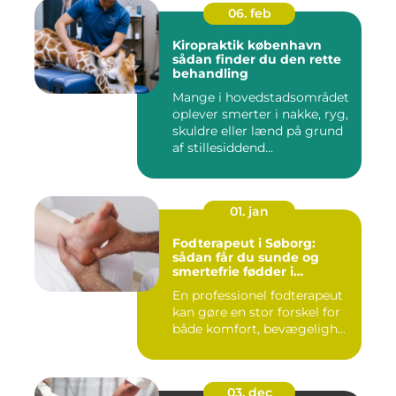
06. feb
Kiropraktik københavn
sådan finder du den rette
behandling
Mange i hovedstadsområdet
oplever smerter i nakke, ryg,
skuldre eller lænd på grund
af stillesiddend...
01. jan
Fodterapeut i Søborg:
sådan får du sunde og
smertefrie fødder i
hverdagen
En professionel fodterapeut
kan gøre en stor forskel for
både komfort, bevægeligh...
03. dec