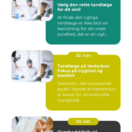
Vælg den rette tandlæge
for dit smil
At finde den rigtige
tandlæge er ikke blot en
beslutning for din orale
sundhed, det er en vigt...
02. nov
Tandlæge på Vesterbro:
Fokus på tryghed og
komfort
Vesterbro, den pulserende
bydel i hjertet af København,
er kendt for sin kulturelle
mangfoldi...
30. okt