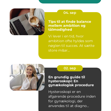
04. sep
Tips til at finde balance
mellem ambition og
tålmodighed
Vi lever i en tid, hvor
ambition ofte hyldes som
nøglen til succes. At sætte
store m&ar...
02. sep
En grundig guide til
hysteroskopi: En
gynækologisk procedure
Hysteroskopi er en
afgørende procedure inden
for gynækologi, der
anvendes til at diagno...