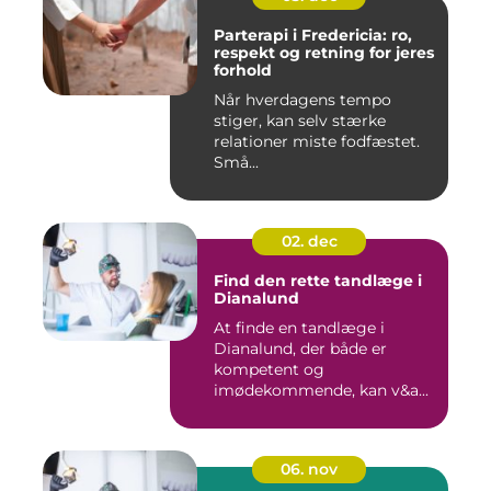
Parterapi i Fredericia: ro,
respekt og retning for jeres
forhold
Når hverdagens tempo
stiger, kan selv stærke
relationer miste fodfæstet.
Små...
02. dec
Find den rette tandlæge i
Dianalund
At finde en tandlæge i
Dianalund, der både er
kompetent og
imødekommende, kan v&a...
06. nov