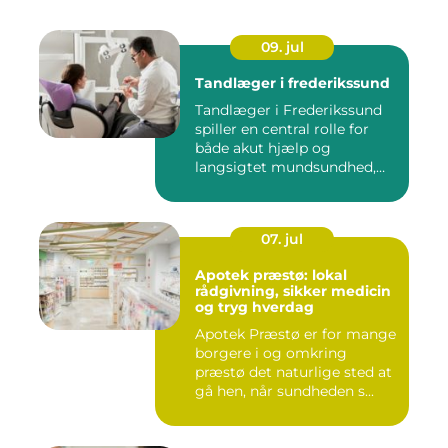
09. jul
Tandlæger i frederikssund
Tandlæger i Frederikssund
spiller en central rolle for
både akut hjælp og
langsigtet mundsundhed,
og...
07. jul
Apotek præstø: lokal
rådgivning, sikker medicin
og tryg hverdag
Apotek Præstø er for mange
borgere i og omkring
præstø det naturlige sted at
gå hen, når sundheden s...