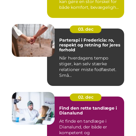
kan gøre en stor forskel for
både komfort, bevægeligh...
03. dec
Parterapi i Fredericia: ro,
respekt og retning for jeres
forhold
Når hverdagens tempo
stiger, kan selv stærke
relationer miste fodfæstet.
Små...
02. dec
Find den rette tandlæge i
Dianalund
At finde en tandlæge i
Dianalund, der både er
kompetent og