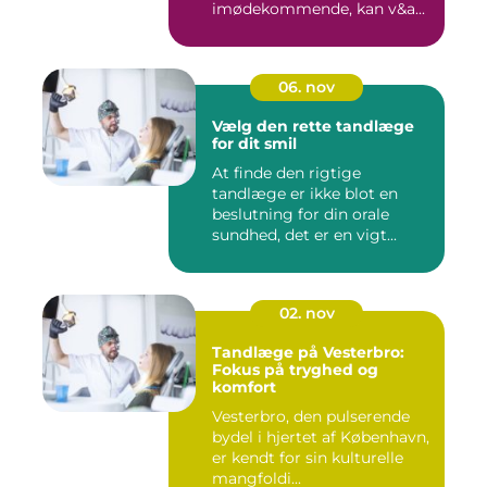
imødekommende, kan v&a...
06. nov
Vælg den rette tandlæge
for dit smil
At finde den rigtige
tandlæge er ikke blot en
beslutning for din orale
sundhed, det er en vigt...
02. nov
Tandlæge på Vesterbro:
Fokus på tryghed og
komfort
Vesterbro, den pulserende
bydel i hjertet af København,
er kendt for sin kulturelle
mangfoldi...