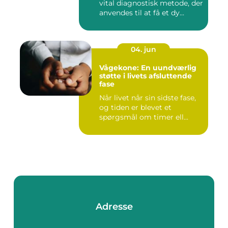
vital diagnostisk metode, der
anvendes til at få et dy...
04. jun
Vågekone: En uundværlig
støtte i livets afsluttende
fase
Når livet når sin sidste fase,
og tiden er blevet et
spørgsmål om timer ell...
Adresse