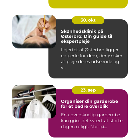
30. okt
Skønhedsklinik på
Østerbro: Din guide til
ekspertpleje
I hjertet af Østerbro ligger
en perle for dem, der ønsker
at pleje deres udseende og
v...
23. sep
Organiser din garderobe
for et bedre overblik
En uoverskuelig garderobe
kan gøre det svært at starte
dagen roligt. Når tø...