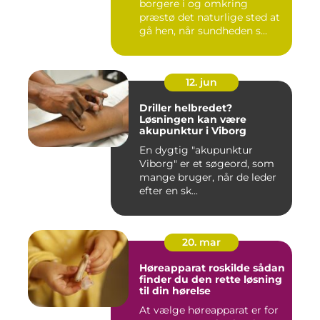
borgere i og omkring
præstø det naturlige sted at
gå hen, når sundheden s...
12. jun
Driller helbredet?
Løsningen kan være
akupunktur i Viborg
En dygtig "akupunktur
Viborg" er et søgeord, som
mange bruger, når de leder
efter en sk...
20. mar
Høreapparat roskilde sådan
finder du den rette løsning
til din hørelse
At vælge høreapparat er for