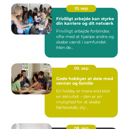
10. sep
Frivilligt arbejde kan styrke
din karriere og dit netværk
Frivilligt arbejde forbindes
ofte med at hjælpe andre og
skabe værdi i samfundet.
Men de...
09. sep
Gode hobbyer at dele med
venner og familie
En hobby er mere end blot
en aktivitet – den er en
mulighed for at skabe
fællesskab, sty...
08. sep