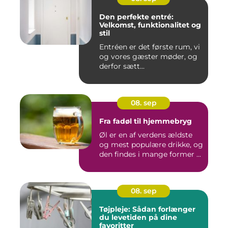
Den perfekte entré:
Velkomst, funktionalitet og
stil
Entréen er det første rum, vi
og vores gæster møder, og
derfor sætt...
08. sep
Fra fadøl til hjemmebryg
Øl er en af verdens ældste
og mest populære drikke, og
den findes i mange former ...
08. sep
Tøjpleje: Sådan forlænger
du levetiden på dine
favoritter