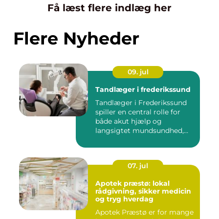
Få læst flere indlæg her
Flere Nyheder
09. jul
Tandlæger i frederikssund
Tandlæger i Frederikssund
spiller en central rolle for
både akut hjælp og
langsigtet mundsundhed,
og...
07. jul
Apotek præstø: lokal
rådgivning, sikker medicin
og tryg hverdag
Apotek Præstø er for mange