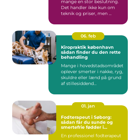
mange en stor beslutning.
Det handler ikke kun om
teknik og priser, men ...
06. feb
Kiropraktik københavn
sådan finder du den rette
behandling
Mange i hovedstadsområdet
oplever smerter i nakke, ryg,
skuldre eller lænd på grund
af stillesiddend...
01. jan
Fodterapeut i Søborg:
sådan får du sunde og
smertefrie fødder i
hverdagen
En professionel fodterapeut