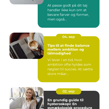
At passe godt på dit tøj
handler ikke kun om at
bevare farver og former,
men også...
04. sep
Tips til at finde balance
mellem ambition og
tålmodighed
Vi lever i en tid, hvor
ambition ofte hyldes som
nøglen til succes. At sætte
store m&ar...
02. sep
En grundig guide til
hysteroskopi: En
gynækologisk procedure