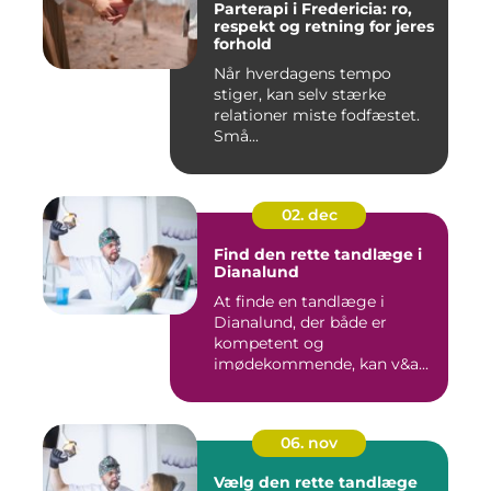
Parterapi i Fredericia: ro,
respekt og retning for jeres
forhold
Når hverdagens tempo
stiger, kan selv stærke
relationer miste fodfæstet.
Små...
02. dec
Find den rette tandlæge i
Dianalund
At finde en tandlæge i
Dianalund, der både er
kompetent og
imødekommende, kan v&a...
06. nov
Vælg den rette tandlæge