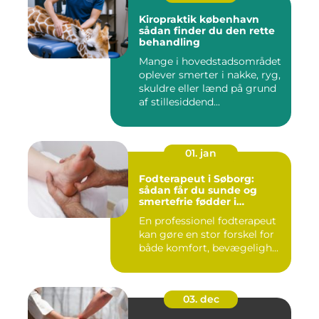
Kiropraktik københavn
sådan finder du den rette
behandling
Mange i hovedstadsområdet
oplever smerter i nakke, ryg,
skuldre eller lænd på grund
af stillesiddend...
01. jan
Fodterapeut i Søborg:
sådan får du sunde og
smertefrie fødder i
hverdagen
En professionel fodterapeut
kan gøre en stor forskel for
både komfort, bevægeligh...
03. dec