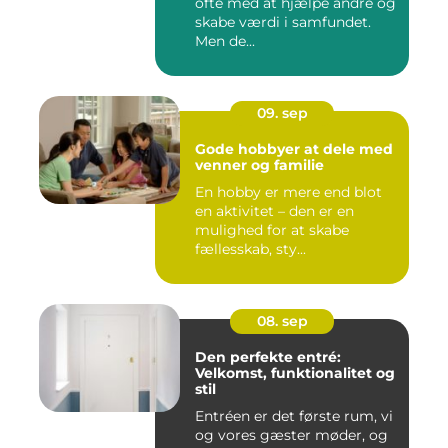
ofte med at hjælpe andre og
skabe værdi i samfundet.
Men de...
09. sep
Gode hobbyer at dele med
venner og familie
En hobby er mere end blot
en aktivitet – den er en
mulighed for at skabe
fællesskab, sty...
08. sep
Den perfekte entré:
Velkomst, funktionalitet og
stil
Entréen er det første rum, vi
og vores gæster møder, og