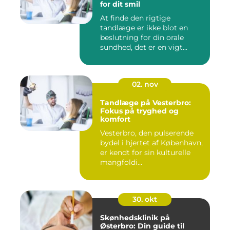
for dit smil
At finde den rigtige
tandlæge er ikke blot en
beslutning for din orale
sundhed, det er en vigt...
02. nov
Tandlæge på Vesterbro:
Fokus på tryghed og
komfort
Vesterbro, den pulserende
bydel i hjertet af København,
er kendt for sin kulturelle
mangfoldi...
30. okt
Skønhedsklinik på
Østerbro: Din guide til