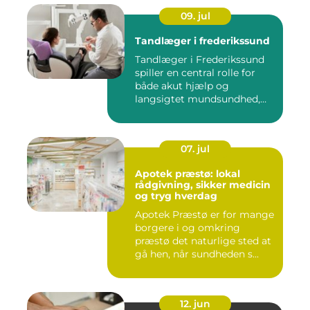
09. jul
Tandlæger i frederikssund
Tandlæger i Frederikssund
spiller en central rolle for
både akut hjælp og
langsigtet mundsundhed,
og...
07. jul
Apotek præstø: lokal
rådgivning, sikker medicin
og tryg hverdag
Apotek Præstø er for mange
borgere i og omkring
præstø det naturlige sted at
gå hen, når sundheden s...
12. jun