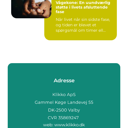
Vågekone: En uundværlig
støtte i livets afsluttende
fase
Når livet når sin sidste fase,
og tiden er blevet et
spørgsmål om timer ell...
Adresse
web:
www.klikko.dk