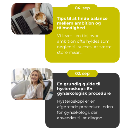
04. sep
Tips til at finde balance
mellem ambition og
tålmodighed
Vi lever i en tid, hvor
ambition ofte hyldes som
nøglen til succes. At sætte
store m&ar...
02. sep
En grundig guide til
hysteroskopi: En
gynækologisk procedure
Hysteroskopi er en
afgørende procedure inden
for gynækologi, der
anvendes til at diagno...