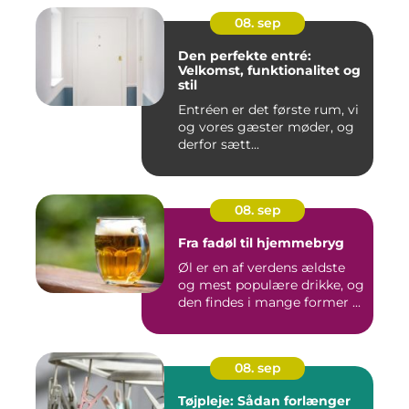
08. sep
Den perfekte entré:
Velkomst, funktionalitet og
stil
Entréen er det første rum, vi
og vores gæster møder, og
derfor sætt...
08. sep
Fra fadøl til hjemmebryg
Øl er en af verdens ældste
og mest populære drikke, og
den findes i mange former ...
08. sep
Tøjpleje: Sådan forlænger