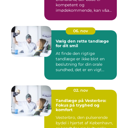
kompetent og
imødekommende, kan v&a...
06. nov
Vælg den rette tandlæge
for dit smil
At finde den rigtige
tandlæge er ikke blot en
beslutning for din orale
sundhed, det er en vigt...
02. nov
Tandlæge på Vesterbro:
Fokus på tryghed og
komfort
Vesterbro, den pulserende
bydel i hjertet af København,