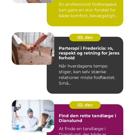
hverdagen
En professionel fodterapeut
kan gøre en stor forskel for
både komfort, bevægeligh...
03. dec
Parterapi i Fredericia: ro,
respekt og retning for jeres
forhold
Når hverdagens tempo
stiger, kan selv stærke
relationer miste fodfæstet.
Små...
02. dec
Find den rette tandlæge i
Dianalund
At finde en tandlæge i
Dianalund, der både er