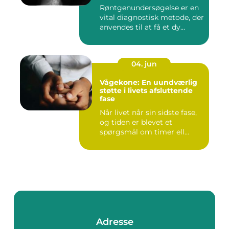
Røntgenundersøgelse er en
vital diagnostisk metode, der
anvendes til at få et dy...
04. jun
Vågekone: En uundværlig
støtte i livets afsluttende
fase
Når livet når sin sidste fase,
og tiden er blevet et
spørgsmål om timer ell...
Adresse