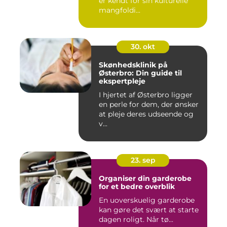
er kendt for sin kulturelle
mangfoldi...
30. okt
Skønhedsklinik på
Østerbro: Din guide til
ekspertpleje
I hjertet af Østerbro ligger
en perle for dem, der ønsker
at pleje deres udseende og
v...
23. sep
Organiser din garderobe
for et bedre overblik
En uoverskuelig garderobe
kan gøre det svært at starte
dagen roligt. Når tø...