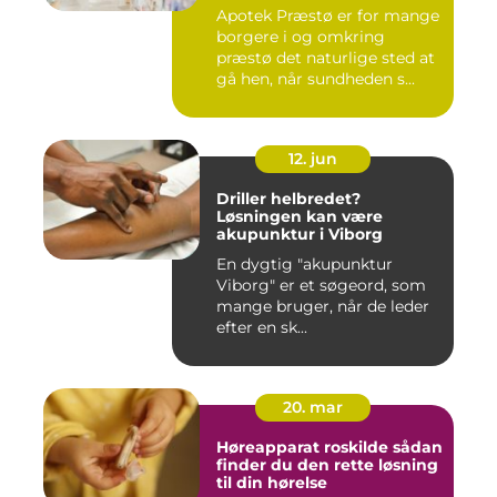
Apotek Præstø er for mange
borgere i og omkring
præstø det naturlige sted at
gå hen, når sundheden s...
12. jun
Driller helbredet?
Løsningen kan være
akupunktur i Viborg
En dygtig "akupunktur
Viborg" er et søgeord, som
mange bruger, når de leder
efter en sk...
20. mar
Høreapparat roskilde sådan
finder du den rette løsning
til din hørelse