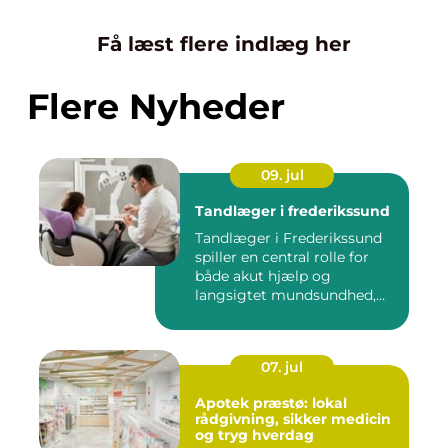
Få læst flere indlæg her
Flere Nyheder
09. jul
Tandlæger i frederikssund
Tandlæger i Frederikssund
spiller en central rolle for
både akut hjælp og
langsigtet mundsundhed,
og...
07. jul
Apotek præstø: lokal
rådgivning, sikker medicin
og tryg hverdag