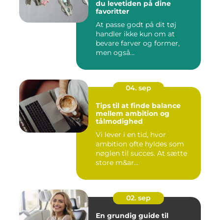
du levetiden på dine
favoritter
At passe godt på dit tøj
handler ikke kun om at
bevare farver og former,
men også...
04. sep
Tips til at finde balance
mellem ambition og
tålmodighed
Vi lever i en tid, hvor
ambition ofte hyldes som
nøglen til succes. At sætte
store m&ar...
02. sep
En grundig guide til