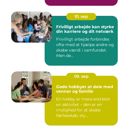
10. sep
Frivilligt arbejde kan styrke
din karriere og dit netværk
Frivilligt arbejde forbindes
ofte med at hjælpe andre og
skabe værdi i samfundet.
Men de...
09. sep
Gode hobbyer at dele med
venner og familie
En hobby er mere end blot
en aktivitet – den er en
mulighed for at skabe
fællesskab, sty...