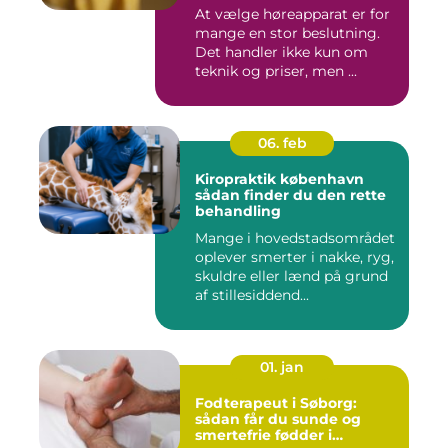
At vælge høreapparat er for
mange en stor beslutning.
Det handler ikke kun om
teknik og priser, men ...
06. feb
Kiropraktik københavn
sådan finder du den rette
behandling
Mange i hovedstadsområdet
oplever smerter i nakke, ryg,
skuldre eller lænd på grund
af stillesiddend...
01. jan
Fodterapeut i Søborg:
sådan får du sunde og
smertefrie fødder i