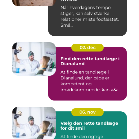
Når hverdagens tempo
stiger, kan selv stærke
relationer miste fodfæstet.
Små...
02. dec
Find den rette tandlæge i
Dianalund
At finde en tandlæge i
Dianalund, der både er
kompetent og
imødekommende, kan v&a...
06. nov
Vælg den rette tandlæge
for dit smil
At finde den rigtige