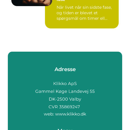
Når livet når sin sidste fase,
og tiden er blevet et
spørgsmål om timer ell...
Adresse
web:
www.klikko.dk