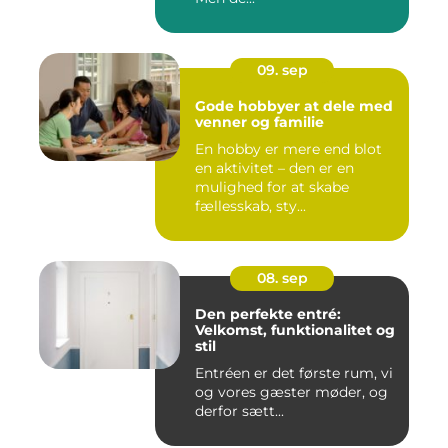
09. sep
Gode hobbyer at dele med
venner og familie
En hobby er mere end blot
en aktivitet – den er en
mulighed for at skabe
fællesskab, sty...
08. sep
Den perfekte entré:
Velkomst, funktionalitet og
stil
Entréen er det første rum, vi
og vores gæster møder, og
derfor sætt...