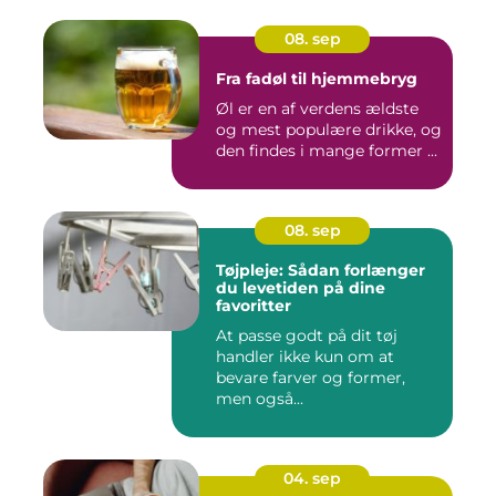
08. sep
Fra fadøl til hjemmebryg
Øl er en af verdens ældste
og mest populære drikke, og
den findes i mange former ...
08. sep
Tøjpleje: Sådan forlænger
du levetiden på dine
favoritter
At passe godt på dit tøj
handler ikke kun om at
bevare farver og former,
men også...
04. sep