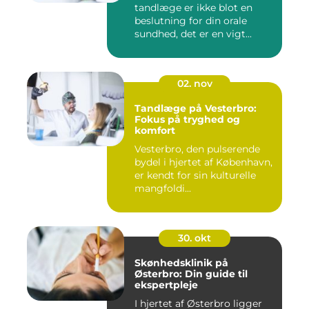
tandlæge er ikke blot en
beslutning for din orale
sundhed, det er en vigt...
02. nov
Tandlæge på Vesterbro:
Fokus på tryghed og
komfort
Vesterbro, den pulserende
bydel i hjertet af København,
er kendt for sin kulturelle
mangfoldi...
30. okt
Skønhedsklinik på
Østerbro: Din guide til
ekspertpleje
I hjertet af Østerbro ligger