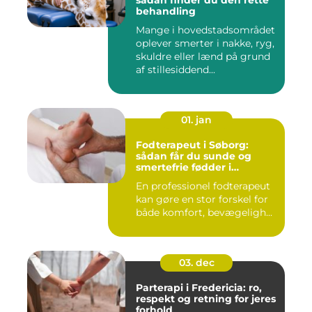
behandling
Mange i hovedstadsområdet
oplever smerter i nakke, ryg,
skuldre eller lænd på grund
af stillesiddend...
01. jan
Fodterapeut i Søborg:
sådan får du sunde og
smertefrie fødder i
hverdagen
En professionel fodterapeut
kan gøre en stor forskel for
både komfort, bevægeligh...
03. dec
Parterapi i Fredericia: ro,
respekt og retning for jeres
forhold