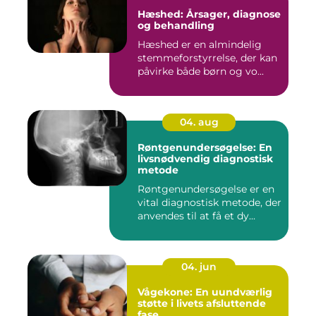
Hæshed: Årsager, diagnose
og behandling
Hæshed er en almindelig
stemmeforstyrrelse, der kan
påvirke både børn og vo...
04. aug
Røntgenundersøgelse: En
livsnødvendig diagnostisk
metode
Røntgenundersøgelse er en
vital diagnostisk metode, der
anvendes til at få et dy...
04. jun
Vågekone: En uundværlig
støtte i livets afsluttende
fase