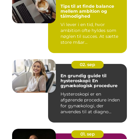
Tips til at finde balance
mellem ambition og
tålmodighed
Vi lever i en tid, hvor
ambition ofte hyldes som
nøglen til succes. At sætte
store m&ar...
02. sep
En grundig guide til
hysteroskopi: En
gynækologisk procedure
Hysteroskopi er en
afgørende procedure inden
for gynækologi, der
anvendes til at diagno...
01. sep