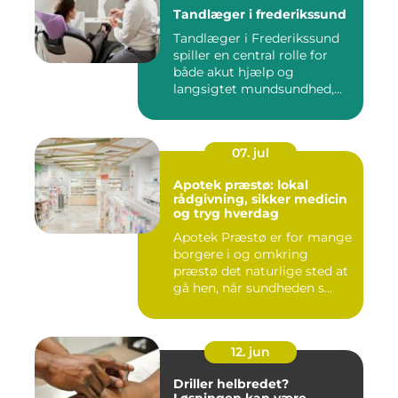
Tandlæger i frederikssund
Tandlæger i Frederikssund
spiller en central rolle for
både akut hjælp og
langsigtet mundsundhed,
og...
07. jul
Apotek præstø: lokal
rådgivning, sikker medicin
og tryg hverdag
Apotek Præstø er for mange
borgere i og omkring
præstø det naturlige sted at
gå hen, når sundheden s...
12. jun
Driller helbredet?
Løsningen kan være