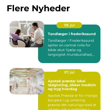
Flere Nyheder
09. jul
Tandlæger i frederikssund
Tandlæger i Frederikssund
spiller en central rolle for
både akut hjælp og
langsigtet mundsundhed,
og...
07. jul
Apotek præstø: lokal
rådgivning, sikker medicin
og tryg hverdag
Apotek Præstø er for mange
borgere i og omkring
præstø det naturlige sted at
gå hen, når sundheden s...