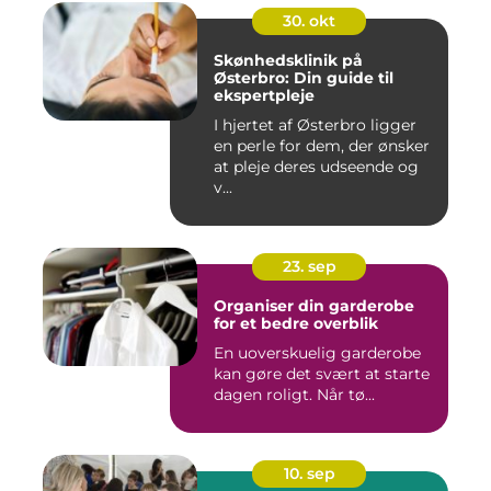
30. okt
Skønhedsklinik på
Østerbro: Din guide til
ekspertpleje
I hjertet af Østerbro ligger
en perle for dem, der ønsker
at pleje deres udseende og
v...
23. sep
Organiser din garderobe
for et bedre overblik
En uoverskuelig garderobe
kan gøre det svært at starte
dagen roligt. Når tø...
10. sep