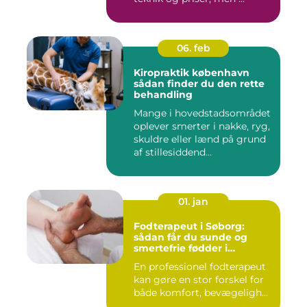
06. feb
Kiropraktik københavn
sådan finder du den rette
behandling
Mange i hovedstadsområdet
oplever smerter i nakke, ryg,
skuldre eller lænd på grund
af stillesiddend...
01. jan
Fodterapeut i Søborg:
sådan får du sunde og
smertefrie fødder i
hverdagen
En professionel fodterapeut
kan gøre en stor forskel for
både komfort, bevægeligh...