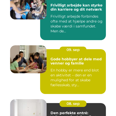
Frivilligt arbejde kan styrke
din karriere og dit netværk
Frivilligt arbejde forbindes
ofte med at hjælpe andre og
skabe værdi i samfundet.
Men de...
09. sep
Gode hobbyer at dele med
venner og familie
En hobby er mere end blot
en aktivitet – den er en
mulighed for at skabe
fællesskab, sty...
08. sep
Den perfekte entré: