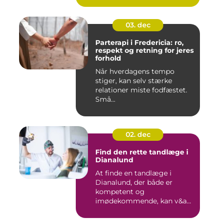
03. dec
Parterapi i Fredericia: ro,
respekt og retning for jeres
forhold
Når hverdagens tempo
stiger, kan selv stærke
relationer miste fodfæstet.
Små...
02. dec
Find den rette tandlæge i
Dianalund
At finde en tandlæge i
Dianalund, der både er
kompetent og
imødekommende, kan v&a...