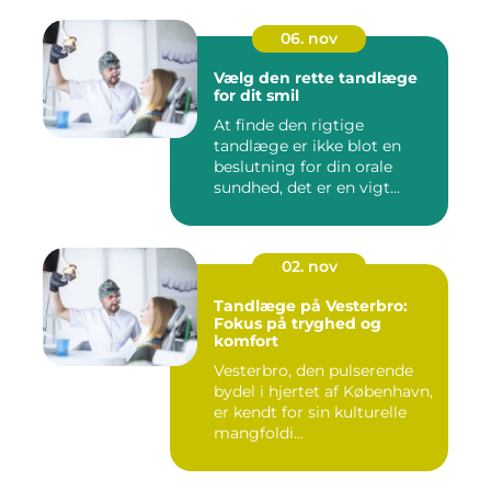
06. nov
Vælg den rette tandlæge
for dit smil
At finde den rigtige
tandlæge er ikke blot en
beslutning for din orale
sundhed, det er en vigt...
02. nov
Tandlæge på Vesterbro:
Fokus på tryghed og
komfort
Vesterbro, den pulserende
bydel i hjertet af København,
er kendt for sin kulturelle
mangfoldi...