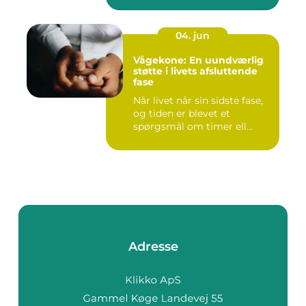
04. jun
Vågekone: En uundværlig
støtte i livets afsluttende
fase
Når livet når sin sidste fase,
og tiden er blevet et
spørgsmål om timer ell...
Adresse