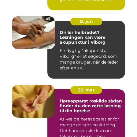
12. jun
Driller helbredet?
Løsningen kan være
akupunktur i Viborg
En dygtig "akupunktur
Viborg" er et søgeord, som
mange bruger, når de leder
efter en sk...
20. mar
Høreapparat roskilde sådan
finder du den rette løsning
til din hørelse
At vælge høreapparat er for
mange en stor beslutning.
Det handler ikke kun om
teknik og priser, men ...