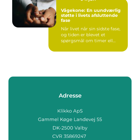
Vågekone: En uundværlig
støtte i livets afsluttende
fase
Når livet når sin sidste fase,
og tiden er blevet et
spørgsmål om timer ell...
Adresse