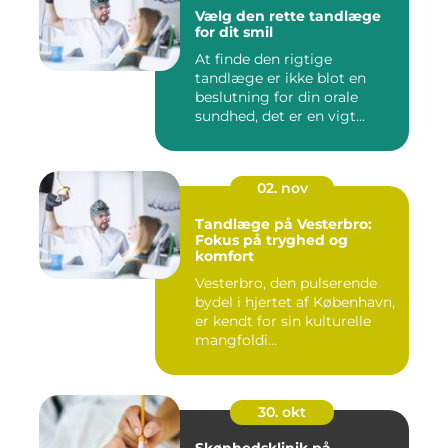
Vælg den rette tandlæge
for dit smil
At finde den rigtige
tandlæge er ikke blot en
beslutning for din orale
sundhed, det er en vigt...
02. nov
Tandlæge på Vesterbro:
Fokus på tryghed og
komfort
Vesterbro, den pulserende
bydel i hjertet af København,
er kendt for sin kulturelle
mangfoldi...
30. okt