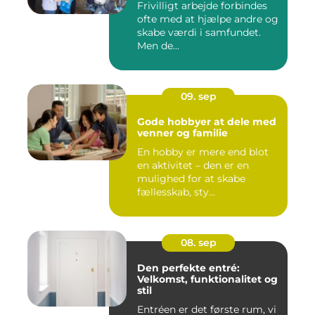
Frivilligt arbejde forbindes
ofte med at hjælpe andre og
skabe værdi i samfundet.
Men de...
09. sep
Gode hobbyer at dele med
venner og familie
En hobby er mere end blot
en aktivitet – den er en
mulighed for at skabe
fællesskab, sty...
08. sep
Den perfekte entré:
Velkomst, funktionalitet og
stil
Entréen er det første rum, vi