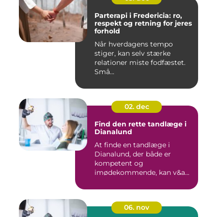
Parterapi i Fredericia: ro,
respekt og retning for jeres
forhold
Når hverdagens tempo
stiger, kan selv stærke
relationer miste fodfæstet.
Små...
02. dec
Find den rette tandlæge i
Dianalund
At finde en tandlæge i
Dianalund, der både er
kompetent og
imødekommende, kan v&a...
06. nov