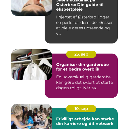
Skønhedsklinik på
Østerbro: Din guide til
ekspertpleje
I hjertet af Østerbro ligger
en perle for dem, der ønsker
at pleje deres udseende og
v...
23. sep
Organiser din garderobe
for et bedre overblik
En uoverskuelig garderobe
kan gøre det svært at starte
dagen roligt. Når tø...
10. sep
Frivilligt arbejde kan styrke
din karriere og dit netværk