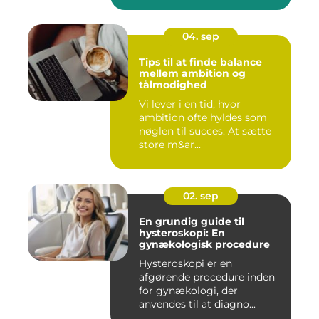
04. sep
Tips til at finde balance
mellem ambition og
tålmodighed
Vi lever i en tid, hvor
ambition ofte hyldes som
nøglen til succes. At sætte
store m&ar...
02. sep
En grundig guide til
hysteroskopi: En
gynækologisk procedure
Hysteroskopi er en
afgørende procedure inden
for gynækologi, der
anvendes til at diagno...