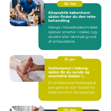
06. feb
Kiropraktik københavn
sådan finder du den rette
behandling
Mange i hovedstadsområdet
oplever smerter i nakke, ryg,
skuldre eller lænd på grund
af stillesiddend...
01. jan
Fodterapeut i Søborg:
sådan får du sunde og
smertefrie fødder i
hverdagen
En professionel fodterapeut
kan gøre en stor forskel for
både komfort, bevægeligh...
03. dec