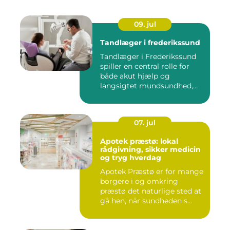
09. jul
Tandlæger i frederikssund
Tandlæger i Frederikssund
spiller en central rolle for
både akut hjælp og
langsigtet mundsundhed,
og...
07. jul
Apotek præstø: lokal
rådgivning, sikker medicin
og tryg hverdag
Apotek Præstø er for mange
borgere i og omkring
præstø det naturlige sted at
gå hen, når sundheden s...