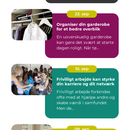
23. sep
Organiser din garderobe
for et bedre overblik
En uoverskuelig garderobe
kan gøre det svært at starte
dagen roligt. Når tø...
10. sep
Frivilligt arbejde kan styrke
din karriere og dit netværk
Frivilligt arbejde forbindes
ofte med at hjælpe andre og
skabe værdi i samfundet.
Men de...
09. sep