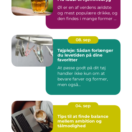
Øl er en af verdens ældste
og mest populære drikke, og
den findes i mange former ...
08. sep
Tøjpleje: Sådan forlænger
du levetiden på dine
favoritter
At passe godt på dit tøj
handler ikke kun om at
bevare farver og former,
men også...
04. sep
Tips til at finde balance
mellem ambition og
tålmodighed