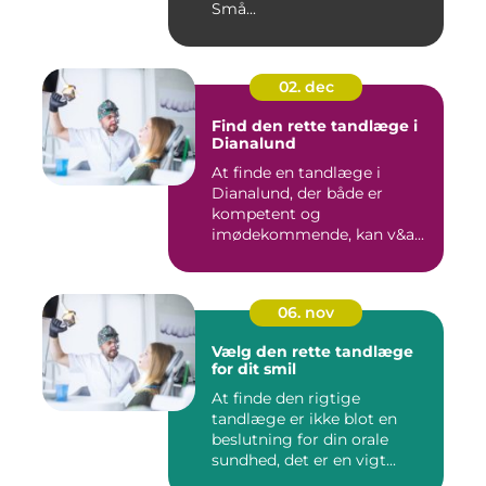
Små...
02. dec
Find den rette tandlæge i
Dianalund
At finde en tandlæge i
Dianalund, der både er
kompetent og
imødekommende, kan v&a...
06. nov
Vælg den rette tandlæge
for dit smil
At finde den rigtige
tandlæge er ikke blot en
beslutning for din orale
sundhed, det er en vigt...