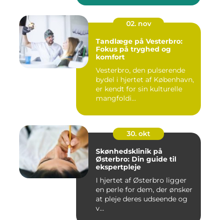
02. nov
Tandlæge på Vesterbro:
Fokus på tryghed og
komfort
Vesterbro, den pulserende
bydel i hjertet af København,
er kendt for sin kulturelle
mangfoldi...
30. okt
Skønhedsklinik på
Østerbro: Din guide til
ekspertpleje
I hjertet af Østerbro ligger
en perle for dem, der ønsker
at pleje deres udseende og
v...