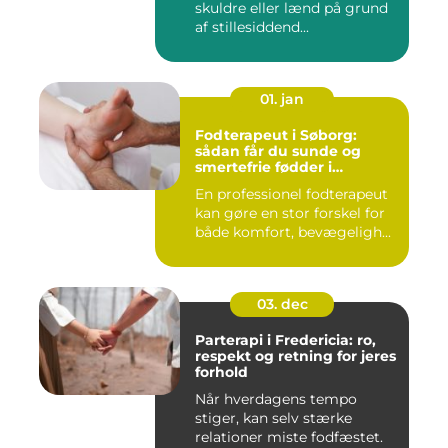
skuldre eller lænd på grund
af stillesiddend...
01. jan
Fodterapeut i Søborg:
sådan får du sunde og
smertefrie fødder i
hverdagen
En professionel fodterapeut
kan gøre en stor forskel for
både komfort, bevægeligh...
03. dec
Parterapi i Fredericia: ro,
respekt og retning for jeres
forhold
Når hverdagens tempo
stiger, kan selv stærke
relationer miste fodfæstet.