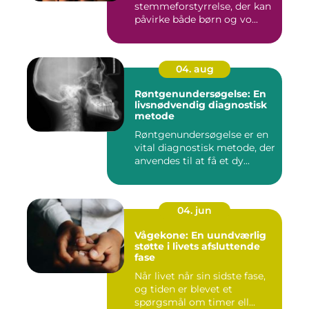
stemmeforstyrrelse, der kan
påvirke både børn og vo...
04. aug
Røntgenundersøgelse: En
livsnødvendig diagnostisk
metode
Røntgenundersøgelse er en
vital diagnostisk metode, der
anvendes til at få et dy...
04. jun
Vågekone: En uundværlig
støtte i livets afsluttende
fase
Når livet når sin sidste fase,
og tiden er blevet et
spørgsmål om timer ell...