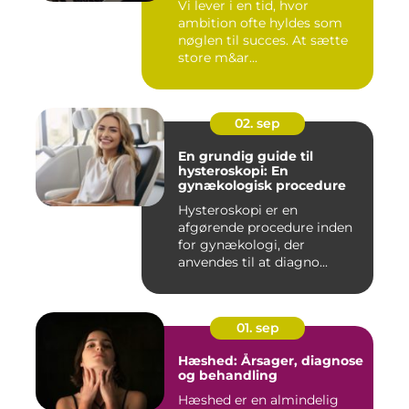
Vi lever i en tid, hvor
ambition ofte hyldes som
nøglen til succes. At sætte
store m&ar...
02. sep
En grundig guide til
hysteroskopi: En
gynækologisk procedure
Hysteroskopi er en
afgørende procedure inden
for gynækologi, der
anvendes til at diagno...
01. sep
Hæshed: Årsager, diagnose
og behandling
Hæshed er en almindelig