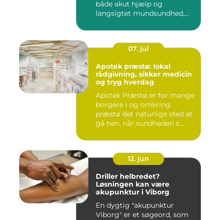
både akut hjælp og
langsigtet mundsundhed,
og...
07. jul
Apotek præstø: lokal
rådgivning, sikker medicin
og tryg hverdag
Apotek Præstø er for mange
borgere i og omkring
præstø det naturlige sted at
gå hen, når sundheden s...
12. jun
Driller helbredet?
Løsningen kan være
akupunktur i Viborg
En dygtig "akupunktur
Viborg" er et søgeord, som