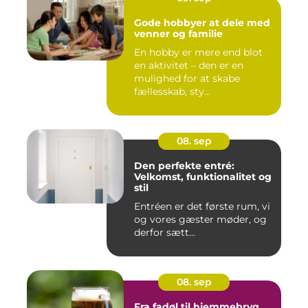
Gode hobbyer at dele med
venner og familie
En hobby er mere end blot
en aktivitet – den er en
mulighed for at skabe
fællesskab, sty...
08. sep
Den perfekte entré:
Velkomst, funktionalitet og
stil
Entréen er det første rum, vi
og vores gæster møder, og
derfor sætt...
08. sep
Fra fadøl til hjemmebryg