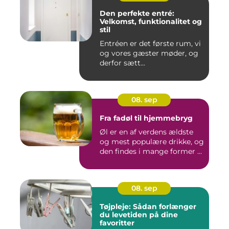
Den perfekte entré:
Velkomst, funktionalitet og
stil
Entréen er det første rum, vi
og vores gæster møder, og
derfor sætt...
08. sep
Fra fadøl til hjemmebryg
Øl er en af verdens ældste
og mest populære drikke, og
den findes i mange former ...
08. sep
Tøjpleje: Sådan forlænger
du levetiden på dine
favoritter