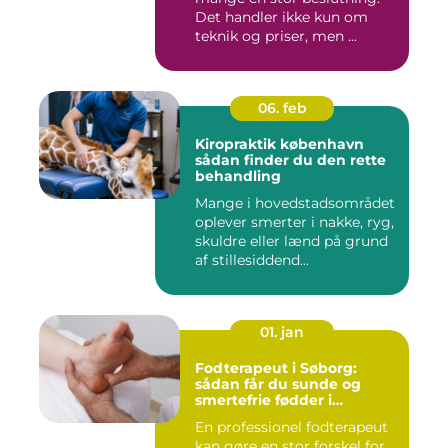
Det handler ikke kun om
teknik og priser, men ...
06. feb
Kiropraktik københavn
sådan finder du den rette
behandling
Mange i hovedstadsområdet
oplever smerter i nakke, ryg,
skuldre eller lænd på grund
af stillesiddend...
01. jan
Fodterapeut i Søborg:
sådan får du sunde og
smertefrie fødder i
hverdagen
En professionel fodterapeut
kan gøre en stor forskel for