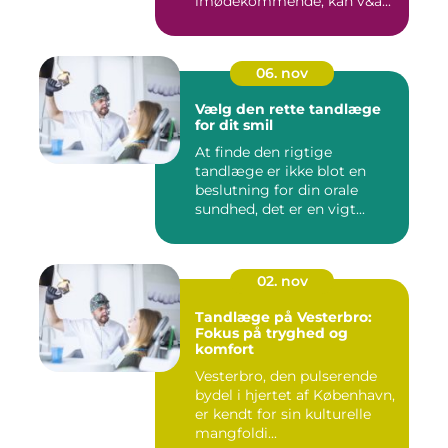
imødekommende, kan v&a...
06. nov
Vælg den rette tandlæge
for dit smil
At finde den rigtige
tandlæge er ikke blot en
beslutning for din orale
sundhed, det er en vigt...
02. nov
Tandlæge på Vesterbro:
Fokus på tryghed og
komfort
Vesterbro, den pulserende
bydel i hjertet af København,
er kendt for sin kulturelle
mangfoldi...