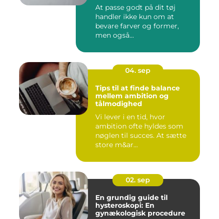
At passe godt på dit tøj
handler ikke kun om at
bevare farver og former,
men også...
04. sep
Tips til at finde balance
mellem ambition og
tålmodighed
Vi lever i en tid, hvor
ambition ofte hyldes som
nøglen til succes. At sætte
store m&ar...
02. sep
En grundig guide til
hysteroskopi: En
gynækologisk procedure