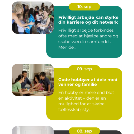
10. sep
Frivilligt arbejde kan styrke
din karriere og dit netværk
Frivilligt arbejde forbindes
ofte med at hjælpe andre og
skabe værdi i samfundet.
Men de...
09. sep
Gode hobbyer at dele med
venner og familie
En hobby er mere end blot
en aktivitet – den er en
mulighed for at skabe
fællesskab, sty...
08. sep