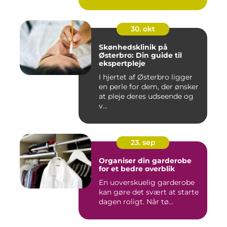
30. okt
Skønhedsklinik på
Østerbro: Din guide til
ekspertpleje
I hjertet af Østerbro ligger
en perle for dem, der ønsker
at pleje deres udseende og
v...
23. sep
Organiser din garderobe
for et bedre overblik
En uoverskuelig garderobe
kan gøre det svært at starte
dagen roligt. Når tø...