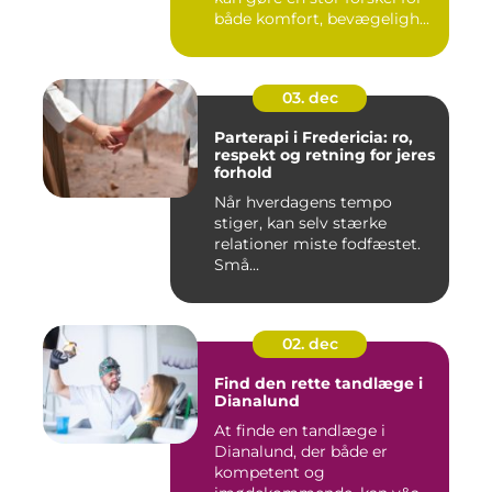
både komfort, bevægeligh...
03. dec
Parterapi i Fredericia: ro,
respekt og retning for jeres
forhold
Når hverdagens tempo
stiger, kan selv stærke
relationer miste fodfæstet.
Små...
02. dec
Find den rette tandlæge i
Dianalund
At finde en tandlæge i
Dianalund, der både er
kompetent og