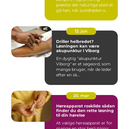
præstø det naturlige sted at
gå hen, når sundheden s...
12. jun
Driller helbredet?
Løsningen kan være
akupunktur i Viborg
En dygtig "akupunktur
Viborg" er et søgeord, som
mange bruger, når de leder
efter en sk...
20. mar
Høreapparat roskilde sådan
finder du den rette løsning
til din hørelse
At vælge høreapparat er for
mange en stor beslutning.