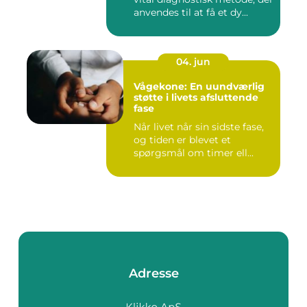
anvendes til at få et dy...
04. jun
Vågekone: En uundværlig
støtte i livets afsluttende
fase
Når livet når sin sidste fase,
og tiden er blevet et
spørgsmål om timer ell...
Adresse