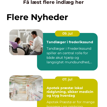
Få læst flere indlæg her
Flere Nyheder
09. jul
Tandlæger i frederikssund
Tandlæger i Frederikssund
spiller en central rolle for
både akut hjælp og
langsigtet mundsundhed,
og...
07. jul
Apotek præstø: lokal
rådgivning, sikker medicin
og tryg hverdag
Apotek Præstø er for mange
borgere i og omkring