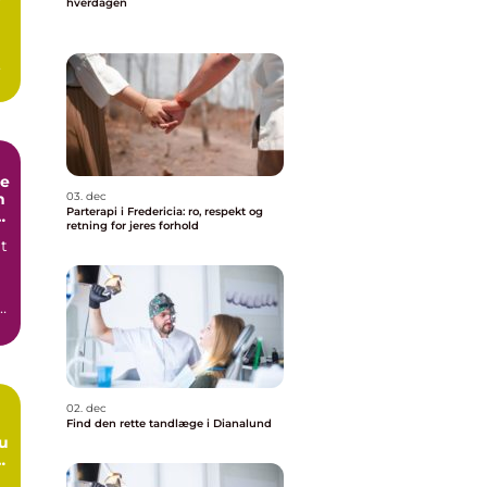
r
hverdagen
de
n
03. dec
Parterapi i Fredericia: ro, respekt og
retning for jeres forhold
t
n
02. dec
Find den rette tandlæge i Dianalund
du
e