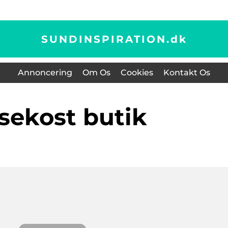
SUNDINSPIRATION.
dk
Annoncering
Om Os
Cookies
Kontakt Os
lsekost butik