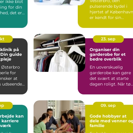
Vesterbro, den
r ikke blot
pulserende bydel i
ing for din
hjertet af København
hed, det er
er kendt for sin
kulturelle mangfoldi..
okt
23. sep
linik på
Organiser din
 Din guide
garderobe for et
tpleje
bedre overblik
af Østerbro
En uoverskuelig
perle for
garderobe kan gøre
ønsker at
det svært at starte
es udseende
dagen roligt. Når tø..
sep
09. sep
 arbejde kan
Gode hobbyer at
 karriere
dele med venner o
tværk
familie