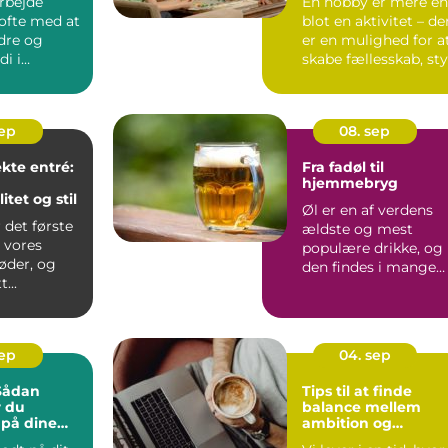
arbejde
En hobby er mere e
 ofte med at
blot en aktivitet – de
dre og
er en mulighed for a
i i
skabe fællesskab, sty.
 Men de...
sep
08. sep
kte entré:
Fra fadøl til
hjemmebryg
itet og stil
Øl er en af verdens
 det første
ældste og mest
 vores
populære drikke, og
der, og
den findes i mange
...
former ...
sep
04. sep
 Sådan
Tips til at finde
r du
balance mellem
 på dine
ambition og
tålmodighed