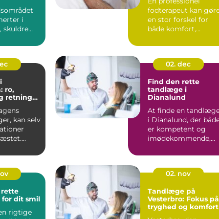
En professionel
dsområdet
fodterapeut kan gør
erter i
en stor forskel for
, skuldre
både komfort,
 på grund af
bevægeligh...
nd...
dec
02. dec
i
Find den rette
: ro,
tandlæge i
g retning
Dianalund
forhold
agens
At finde en tandlæg
er, kan selv
i Dianalund, der båd
ationer
er kompetent og
fæstet.
imødekommende,
kan v&a...
nov
02. nov
rette
Tandlæge på
for dit smil
Vesterbro: Fokus på
tryghed og komfort
en rigtige