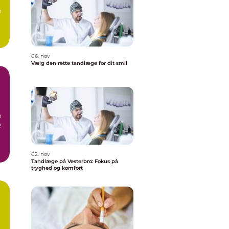
e
06. nov
Vælg den rette tandlæge for dit smil
e
e
02. nov
Tandlæge på Vesterbro: Fokus på
tryghed og komfort