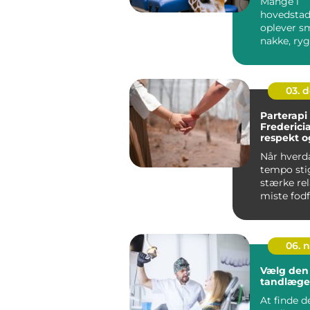
Mange i
hovedsta
oplever sm
nakke, ryg
eller lænd
stillesidde
03. 
Parterapi 
Fredericia
respekt o
for jeres 
Når hverd
tempo stig
stærke rel
miste fod
Små...
06. 
Vælg den 
tandlæge 
At finde d