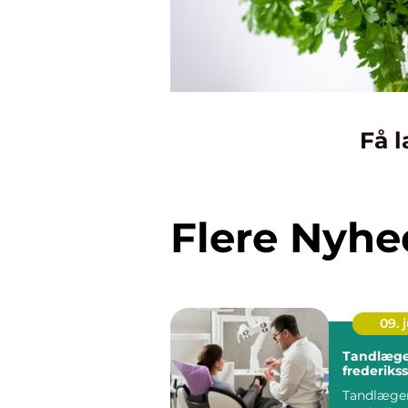
Få l
Flere Nyhe
09. j
Tandlæge
frederiks
Tandlæger