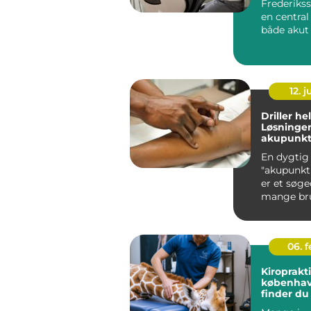
Frederikss
en central 
både akut
langsigtet
mundsundh
12. j
Driller h
Løsninge
akupunktu
En dygtig
"akupunkt
er et søg
mange bru
leder efter
06. 
Kiroprakt
københavn så
finder du
behandli