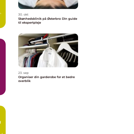
,
30. okt
Skønhedsklinik på Østerbro: Din guide
.
til ekspertpleje
23. sep
Organiser din garderobe for et bedre
overblik
.
g