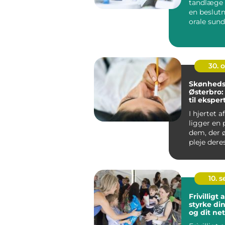
tandlæge e
en beslutn
orale sund
en vigt...
30. 
Skønhedsk
Østerbro:
til eksper
I hjertet 
ligger en 
dem, der 
pleje der
og v...
10. 
Frivilligt
styrke din
og dit ne