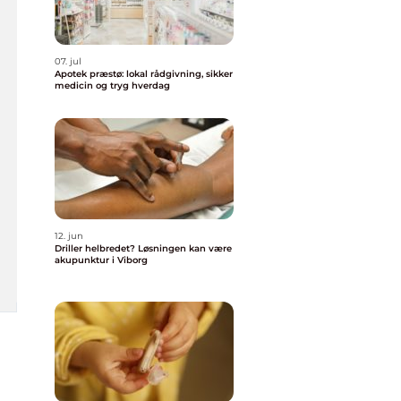
07. jul
Apotek præstø: lokal rådgivning, sikker
medicin og tryg hverdag
12. jun
Driller helbredet? Løsningen kan være
akupunktur i Viborg