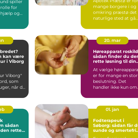
Apotek Præstø er fo
und spiller
mange borgere i og
rolle for
omkring præstø det
 hjælp og
naturlige sted at gå
hen, når sundheden
ed, og...
s...
un
20. mar
elbredet?
Høreapparat roskil
n kan være
sådan finder du de
r i Viborg
rette løsning til din
hørelse
At vælge høreappara
ur Viborg"
er for mange en stor
eord, som
beslutning. Det
ger, når de
handler ikke kun om
 en sk...
teknik og priser, me
...
feb
01. jan
ik
Fodterapeut i
dan
Søborg: sådan får 
 den rette
sunde og smertefri
ng
fødder i hverdagen