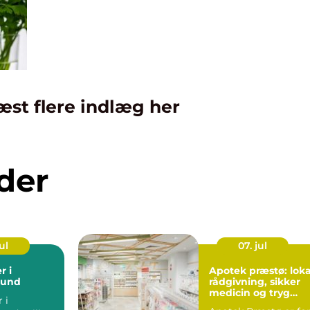
æst flere indlæg her
der
ul
07. jul
r i
Apotek præstø: loka
sund
rådgivning, sikker
medicin og tryg
 i
hverdag