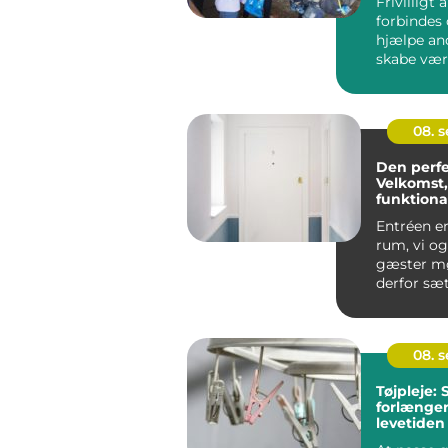
Frivilligt 
forbindes
hjælpe an
skabe værd
samfundet.
08. 
Den perfe
Velkomst,
funktional
Entréen er
rum, vi og
gæster mø
derfor sætt
08. 
Tøjpleje:
forlænge
levetiden
favoritter