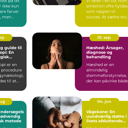
odt på dit
Vi lever i en tid, hvor
r ikke kun
ambition ofte hyldes
are farver
som nøglen til
, men
succes. At sætte sto
m&ar...
sep
01. sep
g guide til
Hæshed: Årsager,
opi: En
diagnose og
gisk
behandling
e
opi er en
Hæshed er en
 procedure
almindelig
 gynækologi,
stemmeforstyrrelse,
es til at
der kan påvirke både
børn og vo...
aug
04. jun
ndersøgels
Vågekone: En
snødvendig
uundværlig støtte i
isk metode
livets afsluttende
fase