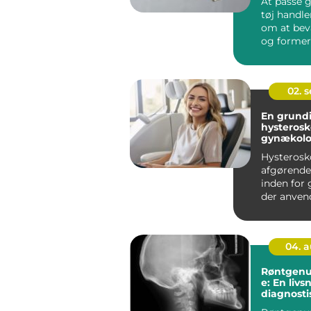
At passe g
tøj handle
om at bev
og former
også...
02. 
En grundi
hysterosk
gynækolo
procedur
Hysterosk
afgørende
inden for
der anvend
diagno...
04. 
Røntgenu
e: En liv
diagnost