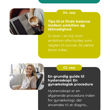
04. sep
Tips til at finde balance
mellem ambition og
tålmodighed
Vi lever i en tid, hvor
ambition ofte hyldes som
nøglen til succes. At sætte
store m&ar...
02. sep
En grundig guide til
hysteroskopi: En
gynækologisk procedure
Hysteroskopi er en
afgørende procedure inden
for gynækologi, der
anvendes til at diagno...