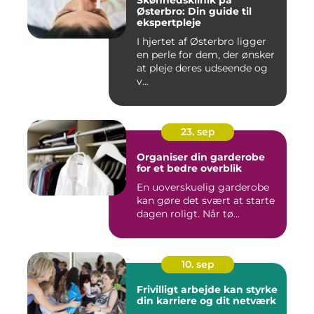
Skønhedsklinik på
Østerbro: Din guide til
ekspertpleje
I hjertet af Østerbro ligger
en perle for dem, der ønsker
at pleje deres udseende og
v...
23. sep
Organiser din garderobe
for et bedre overblik
En uoverskuelig garderobe
kan gøre det svært at starte
dagen roligt. Når tø...
10. sep
Frivilligt arbejde kan styrke
din karriere og dit netværk