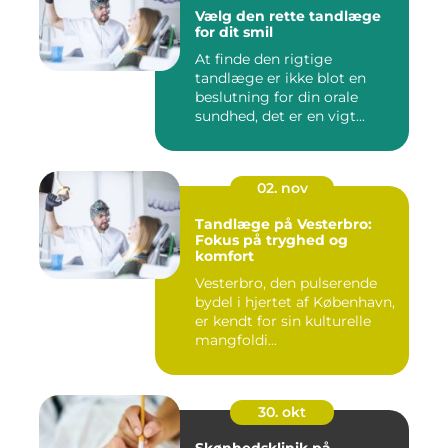
Vælg den rette tandlæge
for dit smil
At finde den rigtige
tandlæge er ikke blot en
beslutning for din orale
sundhed, det er en vigt...
02. nov
Tandlæge på Vesterbro:
Fokus på tryghed og
komfort
Vesterbro, den pulserende
bydel i hjertet af København,
er kendt for sin kulturelle
mangfoldi...
30. okt