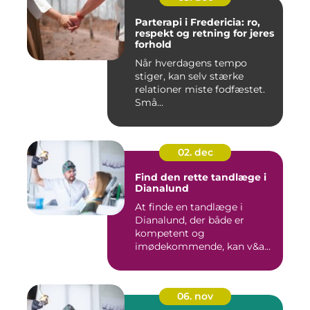
Parterapi i Fredericia: ro,
respekt og retning for jeres
forhold
Når hverdagens tempo
stiger, kan selv stærke
relationer miste fodfæstet.
Små...
02. dec
Find den rette tandlæge i
Dianalund
At finde en tandlæge i
Dianalund, der både er
kompetent og
imødekommende, kan v&a...
06. nov