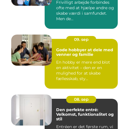
Frivilligt arbejde forbindes
ofte med at hjælpe andre og
skabe værdi i samfundet.
Men de...
09. sep
Gode hobbyer at dele med
venner og familie
En hobby er mere end blot
en aktivitet – den er en
mulighed for at skabe
fællesskab, sty...
08. sep
Den perfekte entré:
Velkomst, funktionalitet og
stil
Entréen er det første rum, vi