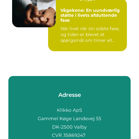
Vågekone: En uundværlig
støtte i livets afsluttende
fase
Når livet når sin sidste fase,
og tiden er blevet et
spørgsmål om timer ell...
Adresse