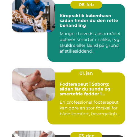
06. feb
Kiropraktik københavn
sådan finder du den rette
behandling
Mange i hovedstadsområdet
oplever smerter i nakke, ryg,
skuldre eller lænd på grund
af stillesiddend...
01. jan
Fodterapeut i Søborg:
sådan får du sunde og
smertefrie fødder i
hverdagen
En professionel fodterapeut
kan gøre en stor forskel for
både komfort, bevægeligh...
03. dec