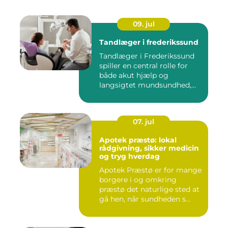
09. jul
Tandlæger i frederikssund
Tandlæger i Frederikssund
spiller en central rolle for
både akut hjælp og
langsigtet mundsundhed,
og...
07. jul
Apotek præstø: lokal
rådgivning, sikker medicin
og tryg hverdag
Apotek Præstø er for mange
borgere i og omkring
præstø det naturlige sted at
gå hen, når sundheden s...