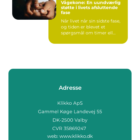
Vågekone: En uundværlig
støtte i livets afsluttende
fase
Når livet når sin sidste fase,
og tiden er blevet et
spørgsmål om timer ell...
Adresse
web:
www.klikko.dk