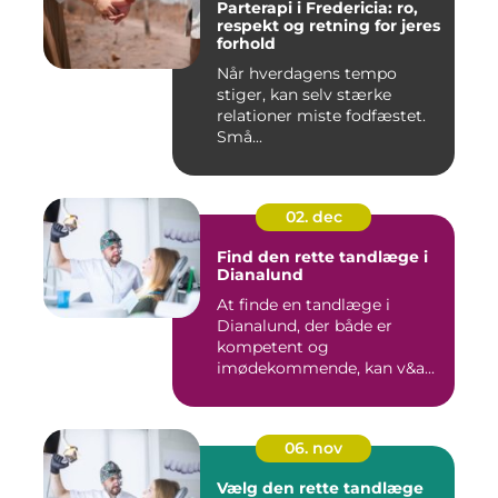
Parterapi i Fredericia: ro,
respekt og retning for jeres
forhold
Når hverdagens tempo
stiger, kan selv stærke
relationer miste fodfæstet.
Små...
02. dec
Find den rette tandlæge i
Dianalund
At finde en tandlæge i
Dianalund, der både er
kompetent og
imødekommende, kan v&a...
06. nov
Vælg den rette tandlæge