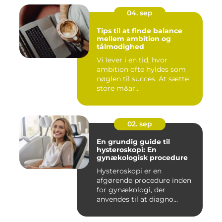
04. sep
Tips til at finde balance
mellem ambition og
tålmodighed
Vi lever i en tid, hvor
ambition ofte hyldes som
nøglen til succes. At sætte
store m&ar...
02. sep
En grundig guide til
hysteroskopi: En
gynækologisk procedure
Hysteroskopi er en
afgørende procedure inden
for gynækologi, der
anvendes til at diagno...