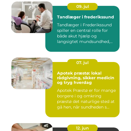
09. jul
Tandlæger i frederikssund
Tandlæger i Frederikssund
spiller en central rolle for
både akut hjælp og
langsigtet mundsundhed,
og...
07. jul
Apotek præstø: lokal
rådgivning, sikker medicin
og tryg hverdag
Apotek Præstø er for mange
borgere i og omkring
præstø det naturlige sted at
gå hen, når sundheden s...
12. jun