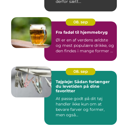
derfor sætt...
08. sep
Fra fadøl til hjemmebryg
Øl er en af verdens ældste
og mest populære drikke, og
den findes i mange former ...
08. sep
Tøjpleje: Sådan forlænger
du levetiden på dine
favoritter
At passe godt på dit tøj
handler ikke kun om at
bevare farver og former,
men også...