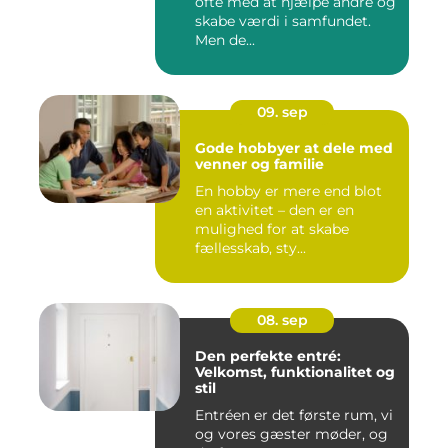
ofte med at hjælpe andre og
skabe værdi i samfundet.
Men de...
09. sep
Gode hobbyer at dele med
venner og familie
En hobby er mere end blot
en aktivitet – den er en
mulighed for at skabe
fællesskab, sty...
08. sep
Den perfekte entré:
Velkomst, funktionalitet og
stil
Entréen er det første rum, vi
og vores gæster møder, og