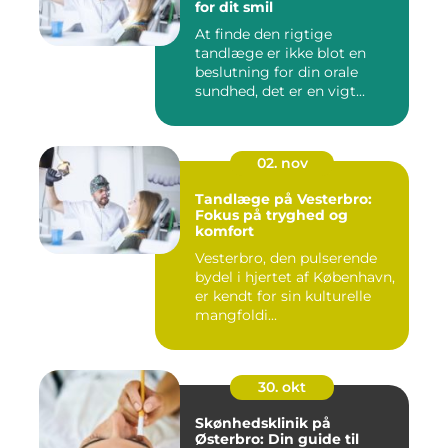
for dit smil
At finde den rigtige
tandlæge er ikke blot en
beslutning for din orale
sundhed, det er en vigt...
02. nov
Tandlæge på Vesterbro:
Fokus på tryghed og
komfort
Vesterbro, den pulserende
bydel i hjertet af København,
er kendt for sin kulturelle
mangfoldi...
30. okt
Skønhedsklinik på
Østerbro: Din guide til