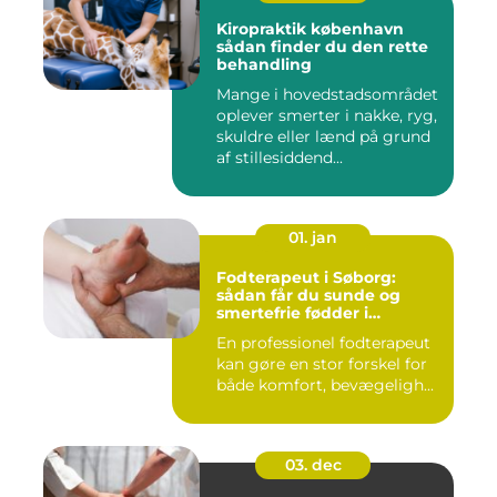
Kiropraktik københavn
sådan finder du den rette
behandling
Mange i hovedstadsområdet
oplever smerter i nakke, ryg,
skuldre eller lænd på grund
af stillesiddend...
01. jan
Fodterapeut i Søborg:
sådan får du sunde og
smertefrie fødder i
hverdagen
En professionel fodterapeut
kan gøre en stor forskel for
både komfort, bevægeligh...
03. dec