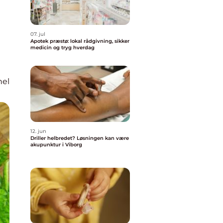
07. jul
Apotek præstø: lokal rådgivning, sikker
medicin og tryg hverdag
nel
12. jun
Driller helbredet? Løsningen kan være
akupunktur i Viborg