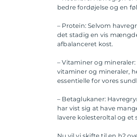
bedre fordøjelse og en fø
– Protein: Selvom havregry
det stadig en vis mængde 
afbalanceret kost.
– Vitaminer og mineraler
vitaminer og mineraler, h
essentielle for vores sun
– Betaglukaner: Havregryn
har vist sig at have man
lavere kolesteroltal og et 
Nu vil vi skifte til en h2 o