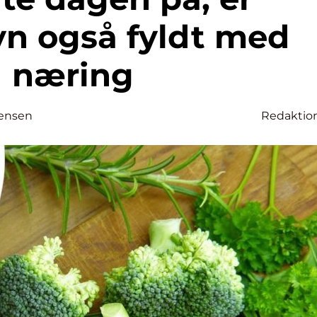
yn også fyldt med
næring
tensen
Redaktio