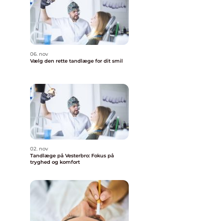
06. nov
Vælg den rette tandlæge for dit smil
02. nov
Tandlæge på Vesterbro: Fokus på
tryghed og komfort