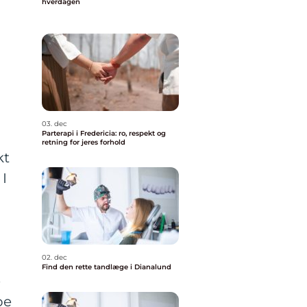
hverdagen
03. dec
Parterapi i Fredericia: ro, respekt og
retning for jeres forhold
kt
 I
02. dec
Find den rette tandlæge i Dianalund
e
pe