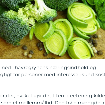
kke ned i havregrynens næringsindhold og
igtigt for personer med interesse i sund kos
rater, hvilket gør det til en ideel energikild
ller som et mellemmåltid. Den høje mængde a