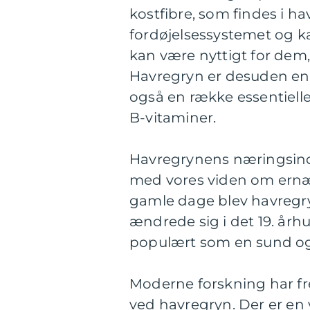
kostfibre, som findes i h
fordøjelsessystemet og ka
kan være nyttigt for dem,
Havregryn er desuden en k
også en række essentielle
B-vitaminer.
Havregrynens næringsindh
med vores viden om ernær
gamle dage blev havregr
ændrede sig i det 19. år
populært som en sund o
Moderne forskning har f
ved havregryn. Der er en 