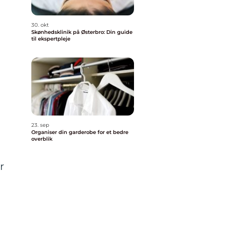
30. okt
Skønhedsklinik på Østerbro: Din guide
til ekspertpleje
n
23. sep
Organiser din garderobe for et bedre
overblik
r