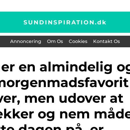
SUNDINSPIRATION.
dk
Annoncering
Om Os
Cookies
Kontakt Os
morgenmadsfavorit
ver, men udover at
ækker og nem måd
rte dagen på, er