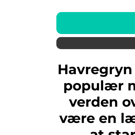
Havregryn er en almindelig og
populær 
verden o
være en l
at sta