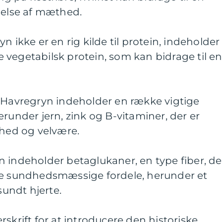
lelse af mæthed.
n ikke er en rig kilde til protein, indeholder
vegetabilsk protein, som kan bidrage til e
: Havregryn indeholder en række vigtige
erunder jern, zink og B-vitaminer, der er
dhed og velvære.
 indeholder betaglukaner, en type fiber, de
ge sundhedsmæssige fordele, herunder et
sundt hjerte.
verskrift for at introducere den historiske