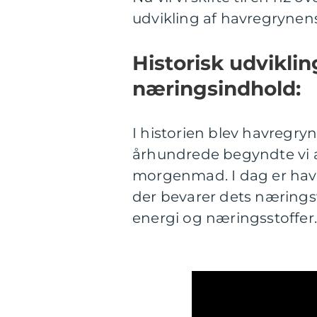
udvikling af havregrynen
Historisk udvikli
næringsindhold:
I historien blev havregry
århundrede begyndte vi a
morgenmad. I dag er havr
der bevarer dets næringsvæ
energi og næringsstoffer.