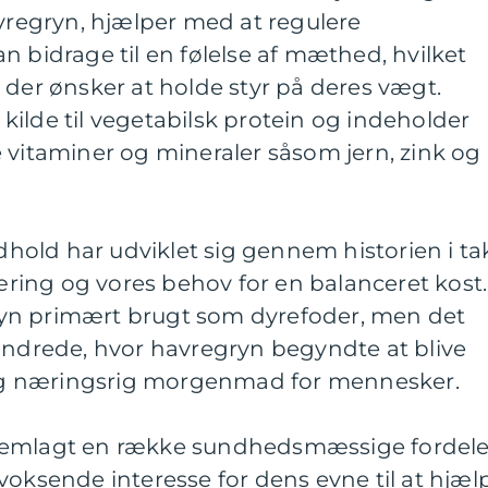
avregryn, hjælper med at regulere
n bidrage til en følelse af mæthed, hvilket
 der ønsker at holde styr på deres vægt.
ilde til vegetabilsk protein og indeholder
 vitaminer og mineraler såsom jern, zink og
old har udviklet sig gennem historien i ta
ing og vores behov for en balanceret kost.
yn primært brugt som dyrefoder, men det
hundrede, hvor havregryn begyndte at blive
g næringsrig morgenmad for mennesker.
remlagt en række sundhedsmæssige fordel
voksende interesse for dens evne til at hjæl