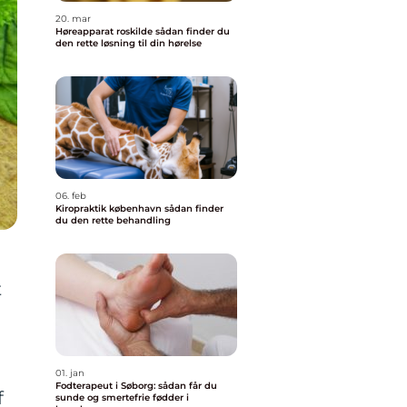
20. mar
Høreapparat roskilde sådan finder du
den rette løsning til din hørelse
06. feb
Kiropraktik københavn sådan finder
du den rette behandling
t
e
01. jan
Fodterapeut i Søborg: sådan får du
f
sunde og smertefrie fødder i