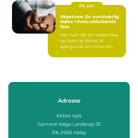
04. jun
Vågekone: En uundværlig
støtte i livets afsluttende
fase
Når livet når sin sidste fase,
og tiden er blevet et
spørgsmål om timer ell...
Adresse