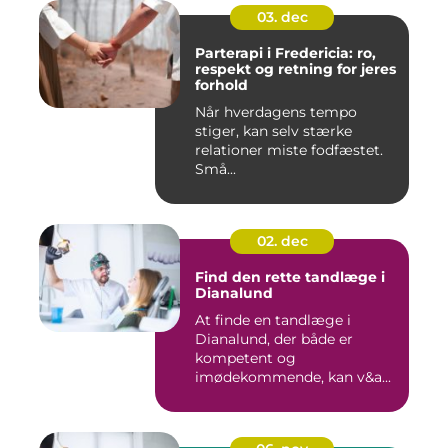
03. dec
Parterapi i Fredericia: ro,
respekt og retning for jeres
forhold
Når hverdagens tempo
stiger, kan selv stærke
relationer miste fodfæstet.
Små...
02. dec
Find den rette tandlæge i
Dianalund
At finde en tandlæge i
Dianalund, der både er
kompetent og
imødekommende, kan v&a...