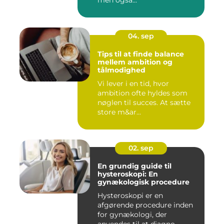
men også...
04. sep
Tips til at finde balance
mellem ambition og
tålmodighed
Vi lever i en tid, hvor
ambition ofte hyldes som
nøglen til succes. At sætte
store m&ar...
02. sep
En grundig guide til
hysteroskopi: En
gynækologisk procedure
Hysteroskopi er en
afgørende procedure inden
for gynækologi, der