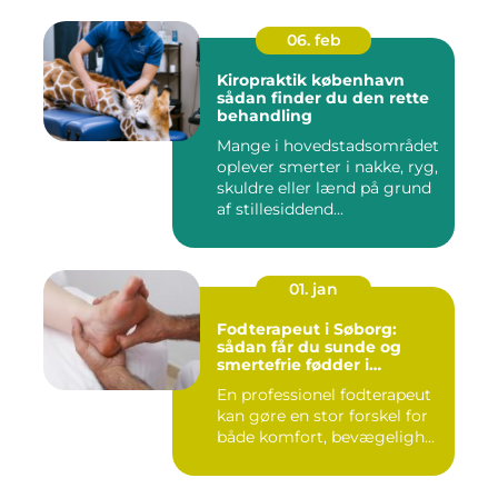
06. feb
Kiropraktik københavn
sådan finder du den rette
behandling
Mange i hovedstadsområdet
oplever smerter i nakke, ryg,
skuldre eller lænd på grund
af stillesiddend...
01. jan
Fodterapeut i Søborg:
sådan får du sunde og
smertefrie fødder i
hverdagen
En professionel fodterapeut
kan gøre en stor forskel for
både komfort, bevægeligh...