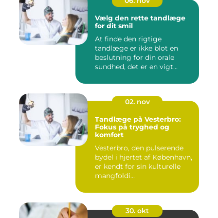
06. nov
Vælg den rette tandlæge
for dit smil
At finde den rigtige
tandlæge er ikke blot en
beslutning for din orale
sundhed, det er en vigt...
02. nov
Tandlæge på Vesterbro:
Fokus på tryghed og
komfort
Vesterbro, den pulserende
bydel i hjertet af København,
er kendt for sin kulturelle
mangfoldi...
30. okt