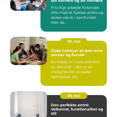
din karriere og dit netværk
Frivilligt arbejde forbindes
ofte med at hjælpe andre og
skabe værdi i samfundet.
Men de...
09. sep
Gode hobbyer at dele med
venner og familie
En hobby er mere end blot
en aktivitet – den er en
mulighed for at skabe
fællesskab, sty...
08. sep
Den perfekte entré:
Velkomst, funktionalitet og
stil