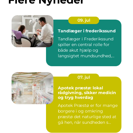
09. jul
Tandlæger i frederikssund
Tandlæger i Frederikssund
spiller en central rolle for
både akut hjælp og
langsigtet mundsundhed,
og...
07. jul
Apotek præstø: lokal
rådgivning, sikker medicin
og tryg hverdag
Apotek Præstø er for mange
borgere i og omkring
præstø det naturlige sted at
gå hen, når sundheden s...