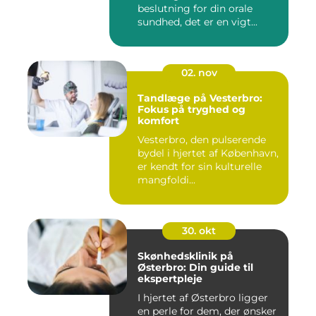
beslutning for din orale
sundhed, det er en vigt...
02. nov
Tandlæge på Vesterbro:
Fokus på tryghed og
komfort
Vesterbro, den pulserende
bydel i hjertet af København,
er kendt for sin kulturelle
mangfoldi...
30. okt
Skønhedsklinik på
Østerbro: Din guide til
ekspertpleje
I hjertet af Østerbro ligger
en perle for dem, der ønsker