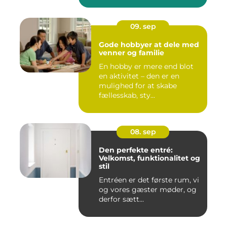
09. sep
Gode hobbyer at dele med
venner og familie
En hobby er mere end blot
en aktivitet – den er en
mulighed for at skabe
fællesskab, sty...
08. sep
Den perfekte entré:
Velkomst, funktionalitet og
stil
Entréen er det første rum, vi
og vores gæster møder, og
derfor sætt...