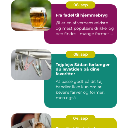
08. sep
Fra fadøl til hjemmebryg
Øl er en af verdens ældste
og mest populære drikke, og
den findes i mange former ...
08. sep
Tøjpleje: Sådan forlænger
du levetiden på dine
favoritter
At passe godt på dit tøj
handler ikke kun om at
bevare farver og former,
men også...
04. sep