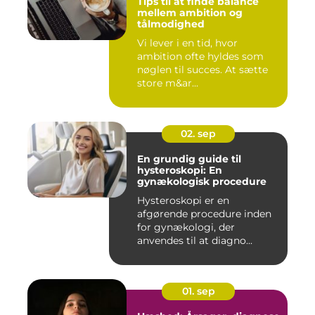
Tips til at finde balance
mellem ambition og
tålmodighed
Vi lever i en tid, hvor
ambition ofte hyldes som
nøglen til succes. At sætte
store m&ar...
02. sep
En grundig guide til
hysteroskopi: En
gynækologisk procedure
Hysteroskopi er en
afgørende procedure inden
for gynækologi, der
anvendes til at diagno...
01. sep