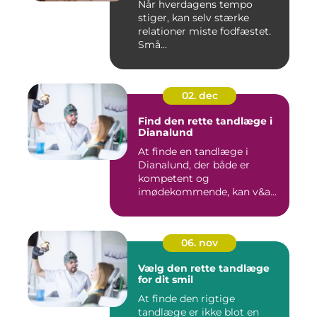
Når hverdagens tempo
stiger, kan selv stærke
relationer miste fodfæstet.
Små...
02. dec
Find den rette tandlæge i
Dianalund
At finde en tandlæge i
Dianalund, der både er
kompetent og
imødekommende, kan v&a...
06. nov
Vælg den rette tandlæge
for dit smil
At finde den rigtige
tandlæge er ikke blot en