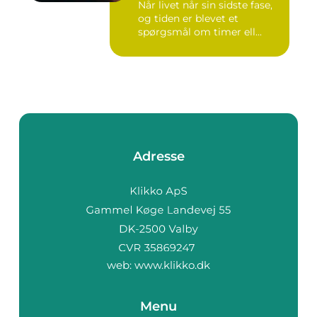
Når livet når sin sidste fase,
og tiden er blevet et
spørgsmål om timer ell...
Adresse
web:
www.klikko.dk
Menu