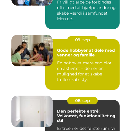
Frivilligt arbejde forbindes
ofte med at hjælpe andre og
skabe værdi i samfundet.
Men de...
09. sep
Gode hobbyer at dele med
venner og familie
En hobby er mere end blot
en aktivitet – den er en
mulighed for at skabe
fællesskab, sty...
08. sep
Den perfekte entré:
Velkomst, funktionalitet og
stil
Entréen er det første rum, vi