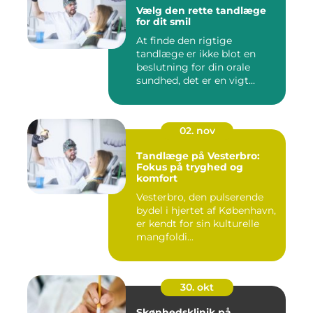
Vælg den rette tandlæge
for dit smil
At finde den rigtige
tandlæge er ikke blot en
beslutning for din orale
sundhed, det er en vigt...
02. nov
Tandlæge på Vesterbro:
Fokus på tryghed og
komfort
Vesterbro, den pulserende
bydel i hjertet af København,
er kendt for sin kulturelle
mangfoldi...
30. okt
Skønhedsklinik på