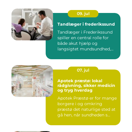
09. jul
Tandlæger i frederikssund
Tandlæger i Frederikssund
spiller en central rolle for
både akut hjælp og
langsigtet mundsundhed,
og...
07. jul
Apotek præstø: lokal
rådgivning, sikker medicin
og tryg hverdag
Apotek Præstø er for mange
borgere i og omkring
præstø det naturlige sted at
gå hen, når sundheden s...