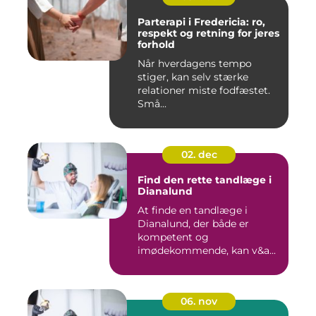
Parterapi i Fredericia: ro,
respekt og retning for jeres
forhold
Når hverdagens tempo
stiger, kan selv stærke
relationer miste fodfæstet.
Små...
02. dec
Find den rette tandlæge i
Dianalund
At finde en tandlæge i
Dianalund, der både er
kompetent og
imødekommende, kan v&a...
06. nov