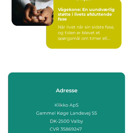
Vågekone: En uundværlig
støtte i livets afsluttende
fase
Når livet når sin sidste fase,
og tiden er blevet et
spørgsmål om timer ell...
Adresse