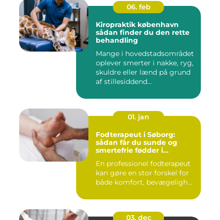
06. feb
Kiropraktik københavn
sådan finder du den rette
behandling
Mange i hovedstadsområdet
oplever smerter i nakke, ryg,
skuldre eller lænd på grund
af stillesiddend...
01. jan
Fodterapeut i Søborg:
sådan får du sunde og
smertefrie fødder i
hverdagen
En professionel fodterapeut
kan gøre en stor forskel for
både komfort, bevægeligh...
03. dec