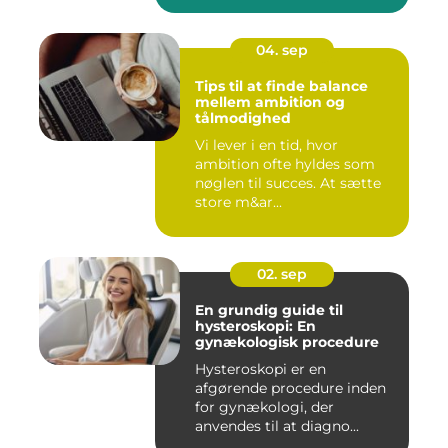
04. sep
Tips til at finde balance
mellem ambition og
tålmodighed
Vi lever i en tid, hvor
ambition ofte hyldes som
nøglen til succes. At sætte
store m&ar...
02. sep
En grundig guide til
hysteroskopi: En
gynækologisk procedure
Hysteroskopi er en
afgørende procedure inden
for gynækologi, der
anvendes til at diagno...