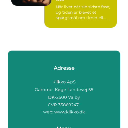
Når livet når sin sidste fase,
og tiden er blevet et
spørgsmål om timer ell...
Adresse
web:
www.klikko.dk