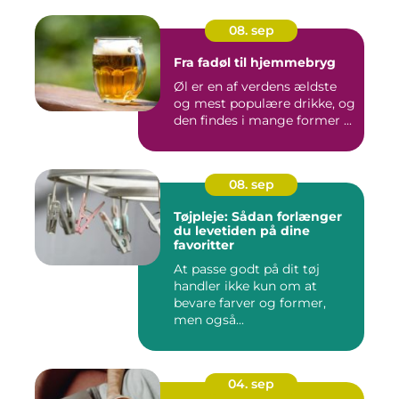
08. sep
Fra fadøl til hjemmebryg
Øl er en af verdens ældste
og mest populære drikke, og
den findes i mange former ...
08. sep
Tøjpleje: Sådan forlænger
du levetiden på dine
favoritter
At passe godt på dit tøj
handler ikke kun om at
bevare farver og former,
men også...
04. sep