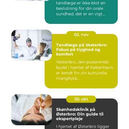
tandlæge er ikke blot en
beslutning for din orale
sundhed, det er en vigt...
02. nov
Tandlæge på Vesterbro:
Fokus på tryghed og
komfort
Vesterbro, den pulserende
bydel i hjertet af København,
er kendt for sin kulturelle
mangfoldi...
30. okt
Skønhedsklinik på
Østerbro: Din guide til
ekspertpleje
I hjertet af Østerbro ligger