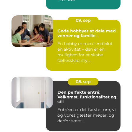
09. sep
Gode hobbyer at dele med
venner og familie
En hobby er mere end blot
en aktivitet – den er en
mulighed for at skabe
fællesskab, sty...
08. sep
Den perfekte entré:
Velkomst, funktionalitet og
stil
Entréen er det første rum, vi
og vores gæster møder, og
derfor sætt...