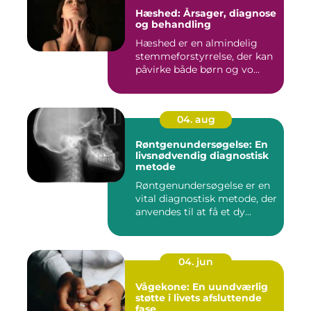
Hæshed: Årsager, diagnose
og behandling
Hæshed er en almindelig
stemmeforstyrrelse, der kan
påvirke både børn og vo...
04. aug
Røntgenundersøgelse: En
livsnødvendig diagnostisk
metode
Røntgenundersøgelse er en
vital diagnostisk metode, der
anvendes til at få et dy...
04. jun
Vågekone: En uundværlig
støtte i livets afsluttende
fase