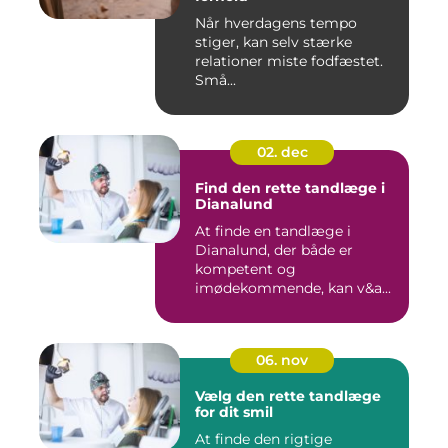
Når hverdagens tempo
stiger, kan selv stærke
relationer miste fodfæstet.
Små...
02. dec
Find den rette tandlæge i
Dianalund
At finde en tandlæge i
Dianalund, der både er
kompetent og
imødekommende, kan v&a...
06. nov
Vælg den rette tandlæge
for dit smil
At finde den rigtige