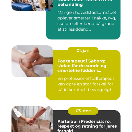
behandling
Mange i hovedstadsområdet
oplever smerter i nakke, ryg,
skuldre eller lænd på grund
af stillesiddend...
01. jan
Fodterapeut i Søborg:
sådan får du sunde og
smertefrie fødder i
hverdagen
En professionel fodterapeut
kan gøre en stor forskel for
både komfort, bevægeligh...
03. dec
Parterapi i Fredericia: ro,
respekt og retning for jeres
forhold