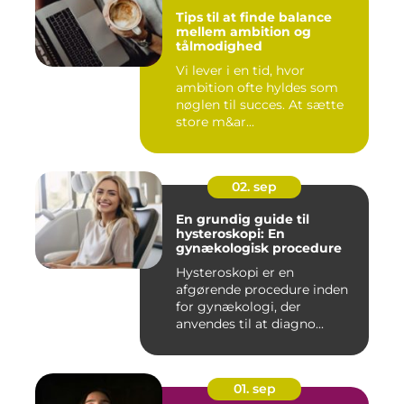
Tips til at finde balance
mellem ambition og
tålmodighed
Vi lever i en tid, hvor
ambition ofte hyldes som
nøglen til succes. At sætte
store m&ar...
02. sep
En grundig guide til
hysteroskopi: En
gynækologisk procedure
Hysteroskopi er en
afgørende procedure inden
for gynækologi, der
anvendes til at diagno...
01. sep