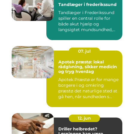
Tandlæger i frederikssund
Tandlæger i Frederikssund
spiller en central rolle for
både akut hjælp og
langsigtet mundsundhed,
og...
07. jul
Apotek præstø: lokal
rådgivning, sikker medicin
og tryg hverdag
Apotek Præstø er for mange
borgere i og omkring
præstø det naturlige sted at
gå hen, når sundheden s...
12. jun
Driller helbredet?
Løsningen kan være