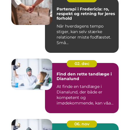
Parterapi i Fredericia: ro,
respekt og retning for jeres
forhold
Når hverdagens tempo
stiger, kan selv stærke
relationer miste fodfæstet.
Små...
02. dec
Find den rette tandlæge i
Dianalund
At finde en tandlæge i
Dianalund, der både er
kompetent og
imødekommende, kan v&a...
06. nov