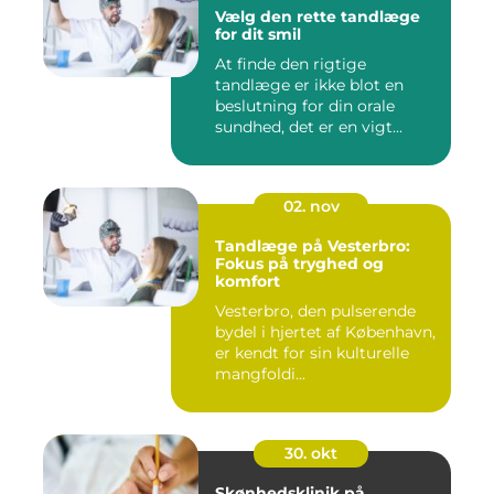
Vælg den rette tandlæge
for dit smil
At finde den rigtige
tandlæge er ikke blot en
beslutning for din orale
sundhed, det er en vigt...
02. nov
Tandlæge på Vesterbro:
Fokus på tryghed og
komfort
Vesterbro, den pulserende
bydel i hjertet af København,
er kendt for sin kulturelle
mangfoldi...
30. okt
Skønhedsklinik på