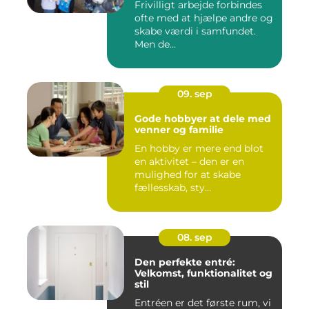
Frivilligt arbejde forbindes
ofte med at hjælpe andre og
skabe værdi i samfundet.
Men de...
09. sep
Gode hobbyer at dele med
venner og familie
En hobby er mere end blot
en aktivitet – den er en
mulighed for at skabe
fællesskab, sty...
08. sep
Den perfekte entré:
Velkomst, funktionalitet og
stil
Entréen er det første rum, vi