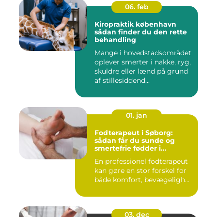
06. feb
Kiropraktik københavn
sådan finder du den rette
behandling
Mange i hovedstadsområdet
oplever smerter i nakke, ryg,
skuldre eller lænd på grund
af stillesiddend...
01. jan
Fodterapeut i Søborg:
sådan får du sunde og
smertefrie fødder i
hverdagen
En professionel fodterapeut
kan gøre en stor forskel for
både komfort, bevægeligh...
03. dec