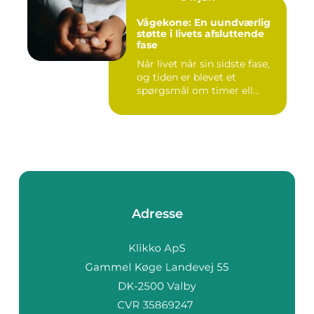
Vågekone: En uundværlig
støtte i livets afsluttende
fase
Når livet når sin sidste fase,
og tiden er blevet et
spørgsmål om timer ell...
Adresse