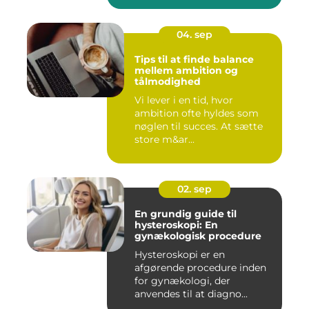
04. sep
Tips til at finde balance
mellem ambition og
tålmodighed
Vi lever i en tid, hvor
ambition ofte hyldes som
nøglen til succes. At sætte
store m&ar...
02. sep
En grundig guide til
hysteroskopi: En
gynækologisk procedure
Hysteroskopi er en
afgørende procedure inden
for gynækologi, der
anvendes til at diagno...