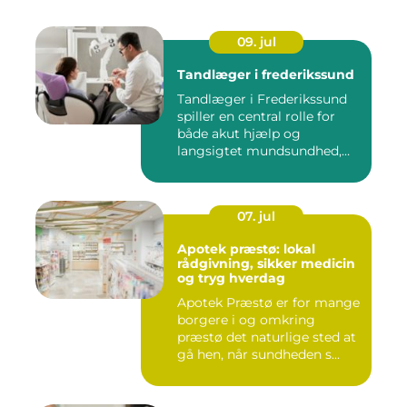
09. jul
Tandlæger i frederikssund
Tandlæger i Frederikssund
spiller en central rolle for
både akut hjælp og
langsigtet mundsundhed,
og...
07. jul
Apotek præstø: lokal
rådgivning, sikker medicin
og tryg hverdag
Apotek Præstø er for mange
borgere i og omkring
præstø det naturlige sted at
gå hen, når sundheden s...