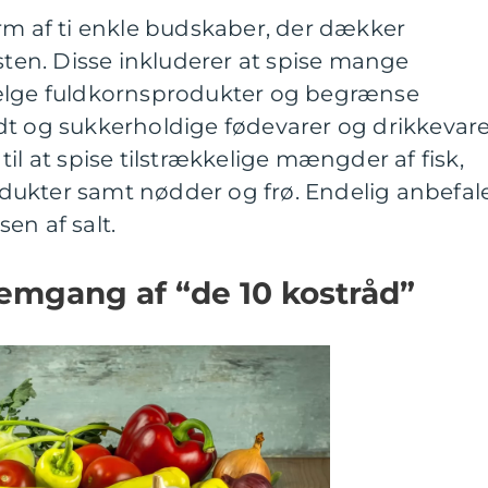
rm af ti enkle budskaber, der dækker
osten. Disse inkluderer at spise mange
vælge fuldkornsprodukter og begrænse
dt og sukkerholdige fødevarer og drikkevare
il at spise tilstrækkelige mængder af fisk,
ukter samt nødder og frø. Endelig anbefal
en af salt.
emgang af “de 10 kostråd”