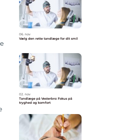
06. nov
Vælg den rette tandlæge for dit smil
de
02. nov
Tandlæge på Vesterbro: Fokus på
tryghed og komfort
e