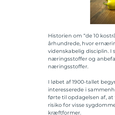
Historien om “de 10 kostr
århundrede, hvor ernærin
videnskabelig disciplin. I
næringsstoffer og anbefal
næringsstoffer.
I løbet af 1900-tallet beg
interesserede i sammen
førte til opdagelsen af, 
risiko for visse sygdomm
kræftformer.