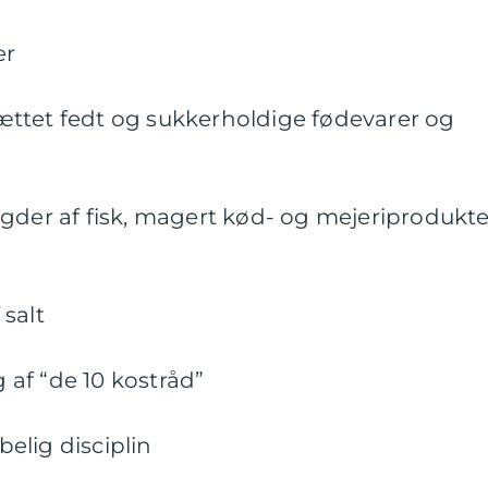
er
ttet fedt og sukkerholdige fødevarer og
gder af fisk, magert kød- og mejeriprodukte
salt
af “de 10 kostråd”
elig disciplin