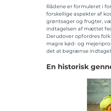
Rådene er formuleret i fo
forskellige aspekter af k
grøntsager og frugter, 
indtagelsen af mættet fe
Derudover opfordres folk t
magre kød- og mejeriprod
det at begrænse indtagels
En historisk genn