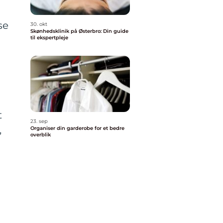
se
30. okt
Skønhedsklinik på Østerbro: Din guide
til ekspertpleje
t
23. sep
,
Organiser din garderobe for et bedre
overblik