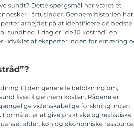
 leve sundt? Dette spørgsmål har været et
nesker i årtusinder. Gennem historien har
erter arbejdet på at identificere de bedste
al sundhed. I dag er “de 10 kostråd” en
er udviklet af eksperter inden for ernæring 
stråd”?
ledning til den generelle befolkning om,
und livsstil gennem kosten. Rådene er
lgængelige videnskabelige forskning inden
Formålet er at give praktiske og realistiske
e, uanset alder, køn og økonomiske ressource