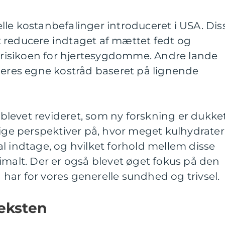
cielle kostanbefalinger introduceret i USA. Dis
 reducere indtaget af mættet fedt og
e risikoen for hjertesygdomme. Andre lande
deres egne kostråd baseret på lignende
levet revideret, som ny forskning er dukke
lige perspektiver på, hvor meget kulhydrater
l indtage, og hvilket forhold mellem disse
imalt. Der er også blevet øget fokus på den
ar for vores generelle sundhed og trivsel.
teksten