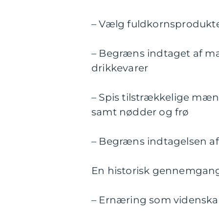
– Vælg fuldkornsprodukt
– Begræns indtaget af mæ
drikkevarer
– Spis tilstrækkelige mæn
samt nødder og frø
– Begræns indtagelsen af 
En historisk gennemgang 
– Ernæring som videnskab