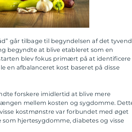
åd” går tilbage til begyndelsen af det tyven
g begyndte at blive etableret som en
 starten blev fokus primært på at identificere
e en afbalanceret kost baseret på disse
yndte forskere imidlertid at blive mere
hængen mellem kosten og sygdomme. Dett
at visse kostmønstre var forbundet med øget
e som hjertesygdomme, diabetes og visse