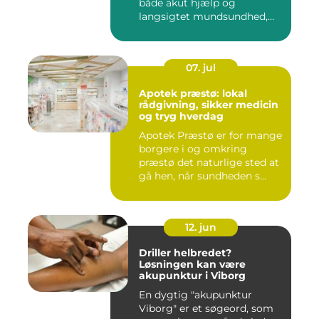
både akut hjælp og
langsigtet mundsundhed,
og...
07. jul
Apotek præstø: lokal
rådgivning, sikker medicin
og tryg hverdag
Apotek Præstø er for mange
borgere i og omkring
præstø det naturlige sted at
gå hen, når sundheden s...
12. jun
Driller helbredet?
Løsningen kan være
akupunktur i Viborg
En dygtig "akupunktur
Viborg" er et søgeord, som