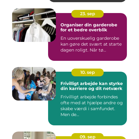
23. sep
Organiser din garderobe
for et bedre overblik
En uoverskuelig garderobe
kan gøre det svært at starte
dagen roligt. Når tø...
10. sep
Frivilligt arbejde kan styrke
din karriere og dit netværk
Frivilligt arbejde forbindes
ofte med at hjælpe andre og
skabe værdi i samfundet.
Men de...
09. sep