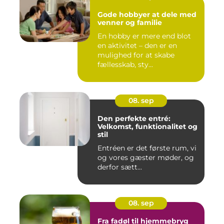
Gode hobbyer at dele med
venner og familie
En hobby er mere end blot
en aktivitet – den er en
mulighed for at skabe
fællesskab, sty...
08. sep
Den perfekte entré:
Velkomst, funktionalitet og
stil
Entréen er det første rum, vi
og vores gæster møder, og
derfor sætt...
08. sep
Fra fadøl til hjemmebryg