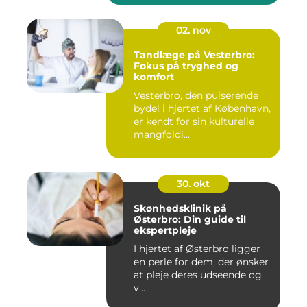
02. nov
Tandlæge på Vesterbro:
Fokus på tryghed og
komfort
Vesterbro, den pulserende
bydel i hjertet af København,
er kendt for sin kulturelle
mangfoldi...
30. okt
Skønhedsklinik på
Østerbro: Din guide til
ekspertpleje
I hjertet af Østerbro ligger
en perle for dem, der ønsker
at pleje deres udseende og
v...