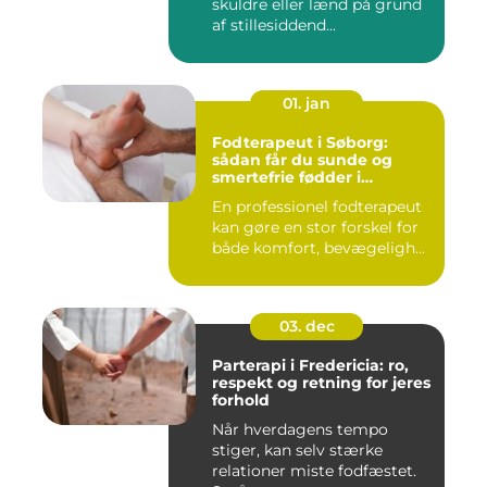
skuldre eller lænd på grund
af stillesiddend...
01. jan
Fodterapeut i Søborg:
sådan får du sunde og
smertefrie fødder i
hverdagen
En professionel fodterapeut
kan gøre en stor forskel for
både komfort, bevægeligh...
03. dec
Parterapi i Fredericia: ro,
respekt og retning for jeres
forhold
Når hverdagens tempo
stiger, kan selv stærke
relationer miste fodfæstet.