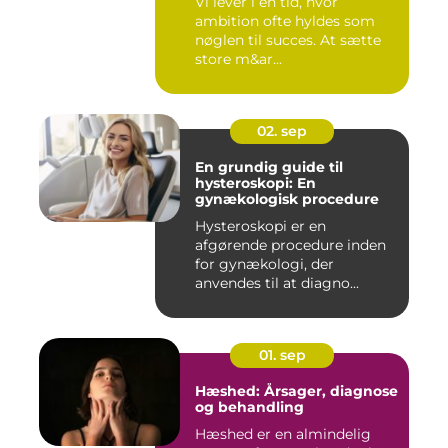
Vi lever i en tid, hvor
ambition ofte hyldes som
nøglen til succes. At sætte
store m&ar...
02. sep
En grundig guide til
hysteroskopi: En
gynækologisk procedure
Hysteroskopi er en
afgørende procedure inden
for gynækologi, der
anvendes til at diagno...
01. sep
Hæshed: Årsager, diagnose
og behandling
Hæshed er en almindelig