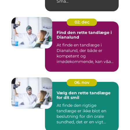
Små...
02. dec
Find den rette tandlæge i
Dianalund
At finde en tandlæge i
Dianalund, der både er
kompetent og
imødekommende, kan v&a...
06. nov
Vælg den rette tandlæge
for dit smil
At finde den rigtige
tandlæge er ikke blot en
beslutning for din orale
sundhed, det er en vigt...