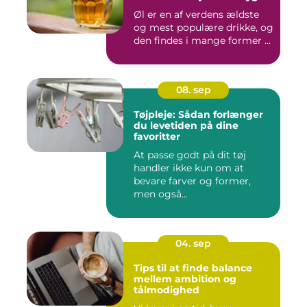
Øl er en af verdens ældste
og mest populære drikke, og
den findes i mange former ...
08. sep
Tøjpleje: Sådan forlænger
du levetiden på dine
favoritter
At passe godt på dit tøj
handler ikke kun om at
bevare farver og former,
men også...
04. sep
Tips til at finde balance
mellem ambition og
tålmodighed