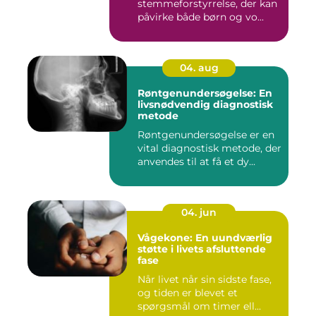
stemmeforstyrrelse, der kan
påvirke både børn og vo...
04. aug
Røntgenundersøgelse: En
livsnødvendig diagnostisk
metode
Røntgenundersøgelse er en
vital diagnostisk metode, der
anvendes til at få et dy...
04. jun
Vågekone: En uundværlig
støtte i livets afsluttende
fase
Når livet når sin sidste fase,
og tiden er blevet et
spørgsmål om timer ell...