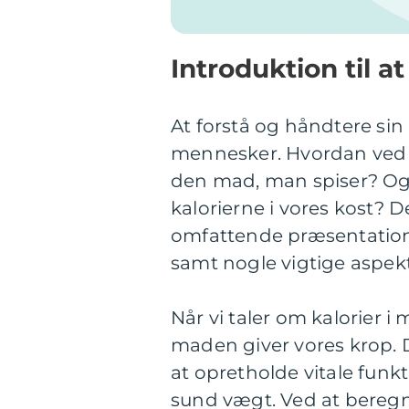
Introduktion til a
At forstå og håndtere si
mennesker. Hvordan ved m
den mad, man spiser? Og h
kalorierne i vores kost? D
omfattende præsentation 
samt nogle vigtige aspe
Når vi taler om kalorier i
maden giver vores krop. D
at opretholde vitale funkt
sund vægt. Ved at beregn