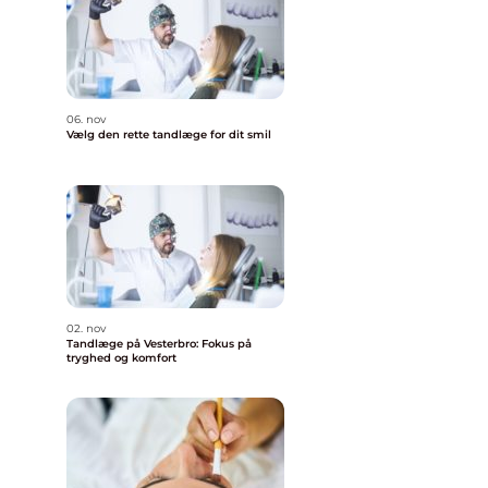
06. nov
Vælg den rette tandlæge for dit smil
02. nov
Tandlæge på Vesterbro: Fokus på
tryghed og komfort