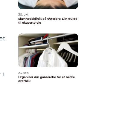
30. okt
Skønhedsklinik på Østerbro: Din guide
til ekspertpleje
et
 i
23. sep
Organiser din garderobe for et bedre
overblik