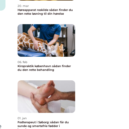
20. mar
Høreapparat roskilde sådan finder du
den rette løsning til din hørelse
06. feb
Kiropraktik københavn sådan finder
du den rette behandling
01. jan
Fodterapeut i Søborg: sådan får du
e
sunde og smertefrie fødder i