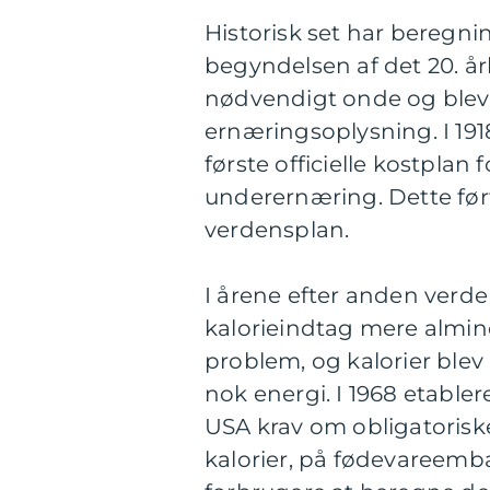
Historisk set har beregning
begyndelsen af det 20. år
nødvendigt onde og blev a
ernæringsoplysning. I 19
første officielle kostpla
underernæring. Dette ført
verdensplan.
I årene efter anden verde
kalorieindtag mere almin
problem, og kalorier blev 
nok energi. I 1968 etable
USA krav om obligatorisk
kalorier, på fødevareemb