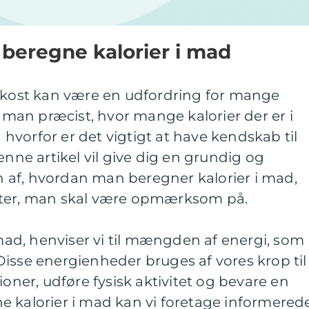
t beregne kalorier i mad
n kost kan være en udfordring for mange
an præcist, hvor mange kalorier der er i
vorfor er det vigtigt at have kendskab til
enne artikel vil give dig en grundig og
af, hvordan man beregner kalorier i mad,
kter, man skal være opmærksom på.
 mad, henviser vi til mængden af energi, som
isse energienheder bruges af vores krop til
ioner, udføre fysisk aktivitet og bevare en
e kalorier i mad kan vi foretage informered