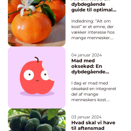
spise en proteinrig
dybdegående
aftensmad. Proteiner
guide til optimal
er afgørende for
ernæring
kroppens opbygning
Indledning: “Alt om
og funktion, og de s...
kost” er et emne, der
vækker interesse hos
mange mennesker.
Hvad vi spiser, har en
afgørende indflydelse
på vores sundhed,
04 januar 2024
energiniveau og
Mad med
generelle
oksekød: En
velbefindende. Det er
dybdegående
derfor vigtigt at have
rejse gennem tid
en grundlæggende
og tradition
I dag er mad med
forståe...
oksekød en integreret
del af mange
menneskers kost.
Uanset om det er en
saftig bøf på grillen,
en lækker gryderet
03 januar 2024
eller en smagfuld bøf
Hvad skal vi have
stroganoff, er oksekød
til aftensmad