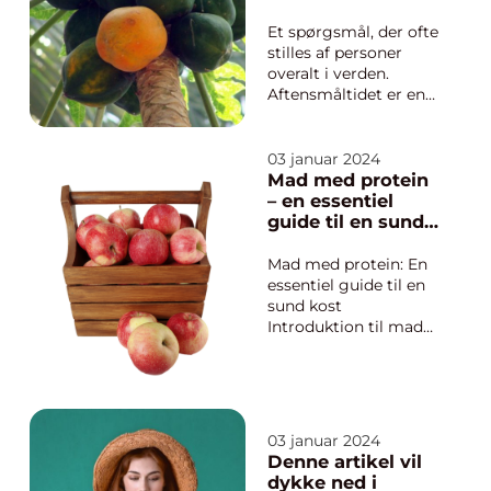
blevet synonymt med
velsmagende og
Et spørgsmål, der ofte
nærende madlavning.
stilles af personer
I denne artikel vil...
overalt i verden.
Aftensmåltidet er en
vigtig del af vores
daglige rutine, hvor vi
samles omkring
03 januar 2024
bordet og nyder en
Mad med protein
lækker og nærende
– en essentiel
måltid. For mange er
guide til en sund
det også en mulighed
kost
for at afstresse og
Mad med protein: En
hygge med ...
essentiel guide til en
sund kost
Introduktion til mad
med protein Mad med
protein spiller en
afgørende rolle i vores
kost og har mange
vigtige funktioner i
03 januar 2024
vores kroppe.
Denne artikel vil
Proteiner består af
dykke ned i