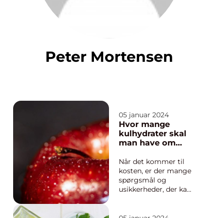
Peter Mortensen
05 januar 2024
Hvor mange
kulhydrater skal
man have om
dagen
Når det kommer til
kosten, er der mange
spørgsmål og
usikkerheder, der kan
opstå. Et af de mest
almindelige
spørgsmål handler