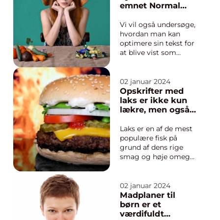
aminosyrer, som er
emnet Normal
byggestenene for
BMI og give en
vore...
omfattende og
Vi vil også undersøge,
informativ
hvordan man kan
præsentation af
optimere sin tekst for
hvad det
at blive vist som
indebærer, samt
featured snippet på
hvordan det har
Google søgninger.
udviklet sig over
Hvad er “Normal BMI”
02 januar 2024
tid
og vigtig information
Opskrifter med
“Normal BMI” står for
laks er ikke kun
Body Mass Index og
lækre, men også
er en metode til at
utroligt sunde
vurd...
Laks er en af de mest
populære fisk på
grund af dens rige
smag og høje omega-
3 fedtsyrerindhold. I
denne artikel vil vi
dykke ned i forskellige
02 januar 2024
opskrifter med laks,
Madplaner til
give dig tips til
børn er et
tilberedning og
værdifuldt