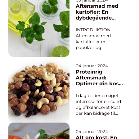
05 januar 2024
om kulhydrater – hvor
Aftensmad med
mange skal vi have
kartofler: En
om dagen? Er der et
dybdegående
magisk tal, der vil
guide til denne
sikre os en sund og
velsmagende ret
INTRODUKTION
balanceret kost? ...
Aftensmad med
kartofler er en
populær og
velsmagende ret, der
har vundet hjertet hos
mange mennesker
04 januar 2024
over hele verden.
Proteinrig
Kartoflen er en alsidig
Aftensmad:
grøntsag, der kan
Optimer din kost
tilberedes på utallige
med vigtige
måder og passer
næringsstoffer
I dag er der en øget
perfekt til
interesse for en sund
aftensmaden. I denne
og afbalanceret kost,
arti...
der kan bidrage til
god sundhed og
velvære. Et vigtigt
element i denne
04 januar 2024
sammenhæng er at
Alt om kost: En