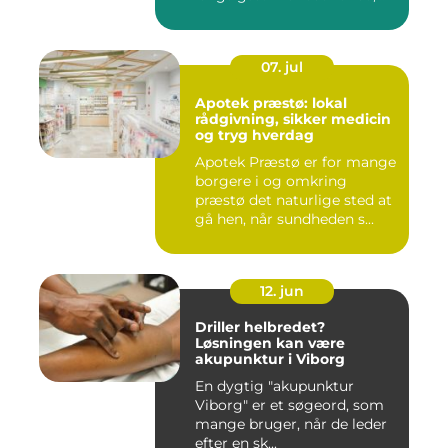
og...
07. jul
Apotek præstø: lokal
rådgivning, sikker medicin
og tryg hverdag
Apotek Præstø er for mange
borgere i og omkring
præstø det naturlige sted at
gå hen, når sundheden s...
12. jun
Driller helbredet?
Løsningen kan være
akupunktur i Viborg
En dygtig "akupunktur
Viborg" er et søgeord, som
mange bruger, når de leder
efter en sk...