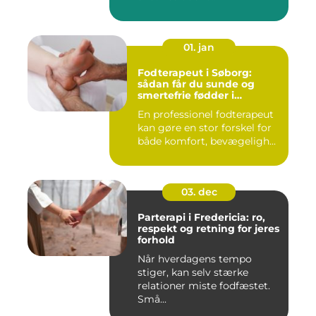
01. jan
Fodterapeut i Søborg:
sådan får du sunde og
smertefrie fødder i
hverdagen
En professionel fodterapeut
kan gøre en stor forskel for
både komfort, bevægeligh...
03. dec
Parterapi i Fredericia: ro,
respekt og retning for jeres
forhold
Når hverdagens tempo
stiger, kan selv stærke
relationer miste fodfæstet.
Små...