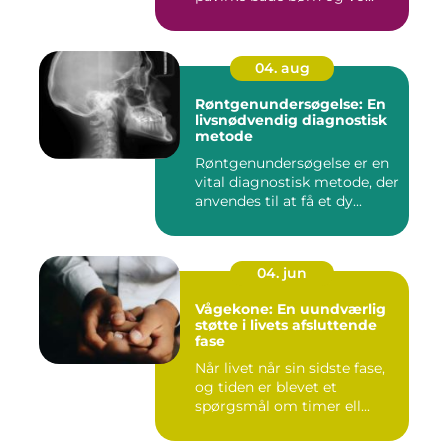
04. aug
Røntgenundersøgelse: En
livsnødvendig diagnostisk
metode
Røntgenundersøgelse er en
vital diagnostisk metode, der
anvendes til at få et dy...
04. jun
Vågekone: En uundværlig
støtte i livets afsluttende
fase
Når livet når sin sidste fase,
og tiden er blevet et
spørgsmål om timer ell...