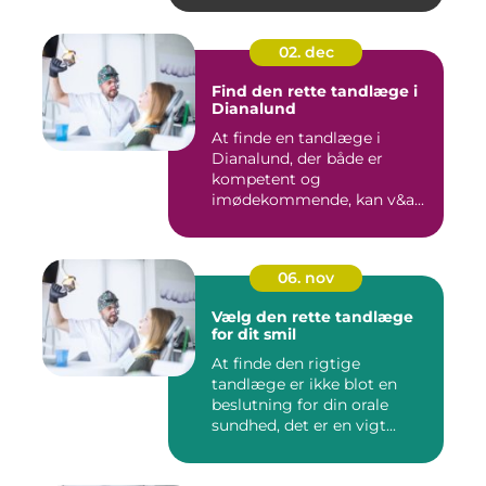
02. dec
Find den rette tandlæge i
Dianalund
At finde en tandlæge i
Dianalund, der både er
kompetent og
imødekommende, kan v&a...
06. nov
Vælg den rette tandlæge
for dit smil
At finde den rigtige
tandlæge er ikke blot en
beslutning for din orale
sundhed, det er en vigt...