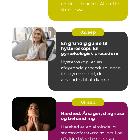
nøglen til succes. At sætte
store m&ar...
02. sep
En grundig guide til
hysteroskopi: En
gynækologisk procedure
Hysteroskopi er en
afgørende procedure inden
for gynækologi, der
anvendes til at diagno...
01. sep
Hæshed: Årsager, diagnose
og behandling
Hæshed er en almindelig
stemmeforstyrrelse, der kan
påvirke både børn og vo...