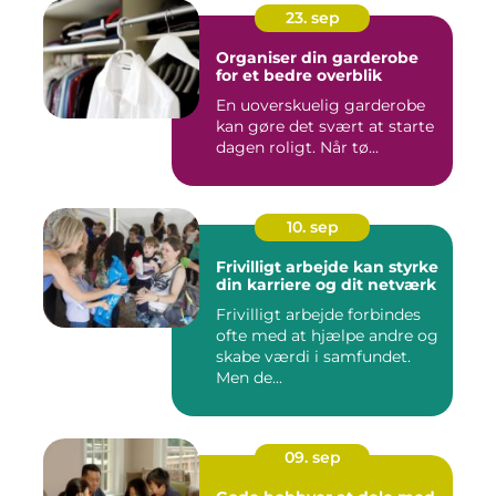
23. sep
Organiser din garderobe
for et bedre overblik
En uoverskuelig garderobe
kan gøre det svært at starte
dagen roligt. Når tø...
10. sep
Frivilligt arbejde kan styrke
din karriere og dit netværk
Frivilligt arbejde forbindes
ofte med at hjælpe andre og
skabe værdi i samfundet.
Men de...
09. sep