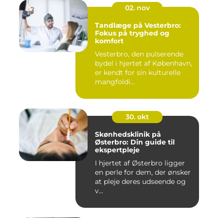
02. nov
Tandlæge på Vesterbro:
Fokus på tryghed og
komfort
Vesterbro, den pulserende
bydel i hjertet af København,
er kendt for sin kulturelle
mangfoldi...
30. okt
Skønhedsklinik på
Østerbro: Din guide til
ekspertpleje
I hjertet af Østerbro ligger
en perle for dem, der ønsker
at pleje deres udseende og
v...