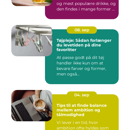
og mest populære drikke, og
den findes i mange former ...
08. sep
Tøjpleje: Sådan forlænger
du levetiden på dine
favoritter
At passe godt på dit tøj
handler ikke kun om at
bevare farver og former,
men også...
04. sep
Tips til at finde balance
mellem ambition og
tålmodighed
Vi lever i en tid, hvor
ambition ofte hyldes som