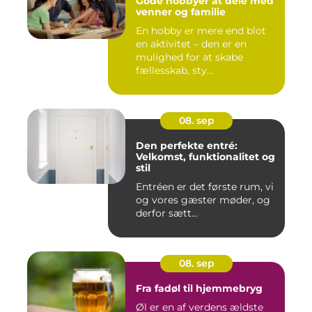
Gode hobbyer at dele med
venner og familie
En hobby er mere end blot
en aktivitet – den er en
mulighed for at skabe
fællesskab, sty...
08. sep
Den perfekte entré:
Velkomst, funktionalitet og
stil
Entréen er det første rum, vi
og vores gæster møder, og
derfor sætt...
08. sep
Fra fadøl til hjemmebryg
Øl er en af verdens ældste