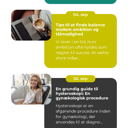
04. sep
Tips til at finde balance
mellem ambition og
tålmodighed
Vi lever i en tid, hvor
ambition ofte hyldes som
nøglen til succes. At sætte
store m&ar...
02. sep
En grundig guide til
hysteroskopi: En
gynækologisk procedure
Hysteroskopi er en
afgørende procedure inden
for gynækologi, der
anvendes til at diagno...