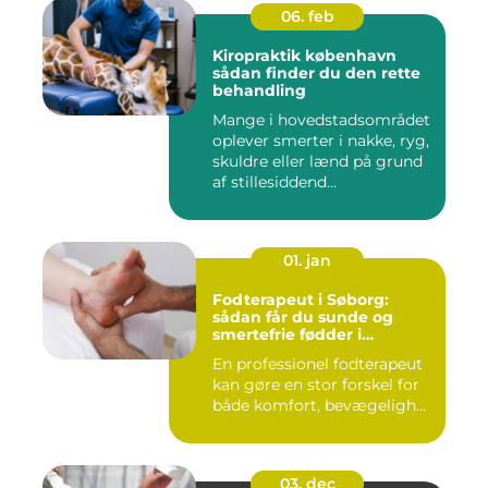
06. feb
Kiropraktik københavn
sådan finder du den rette
behandling
Mange i hovedstadsområdet
oplever smerter i nakke, ryg,
skuldre eller lænd på grund
af stillesiddend...
01. jan
Fodterapeut i Søborg:
sådan får du sunde og
smertefrie fødder i
hverdagen
En professionel fodterapeut
kan gøre en stor forskel for
både komfort, bevægeligh...
03. dec