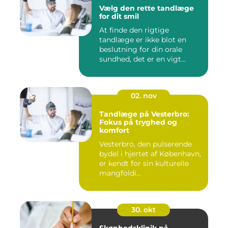
Vælg den rette tandlæge
for dit smil
At finde den rigtige
tandlæge er ikke blot en
beslutning for din orale
sundhed, det er en vigt...
02. nov
Tandlæge på Vesterbro:
Fokus på tryghed og
komfort
Vesterbro, den pulserende
bydel i hjertet af København,
er kendt for sin kulturelle
mangfoldi...
30. okt