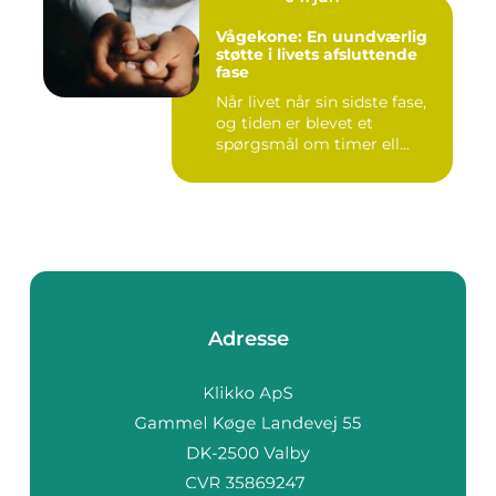
Vågekone: En uundværlig
støtte i livets afsluttende
fase
Når livet når sin sidste fase,
og tiden er blevet et
spørgsmål om timer ell...
Adresse