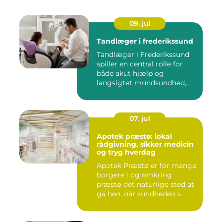
09. jul
Tandlæger i frederikssund
Tandlæger i Frederikssund
spiller en central rolle for
både akut hjælp og
langsigtet mundsundhed,
og...
07. jul
Apotek præstø: lokal
rådgivning, sikker medicin
og tryg hverdag
Apotek Præstø er for mange
borgere i og omkring
præstø det naturlige sted at
gå hen, når sundheden s...