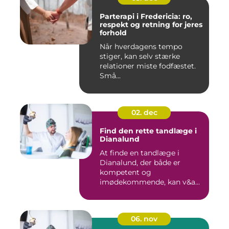
Parterapi i Fredericia: ro,
respekt og retning for jeres
forhold
Når hverdagens tempo
stiger, kan selv stærke
relationer miste fodfæstet.
Små...
02. dec
Find den rette tandlæge i
Dianalund
At finde en tandlæge i
Dianalund, der både er
kompetent og
imødekommende, kan v&a...
06. nov