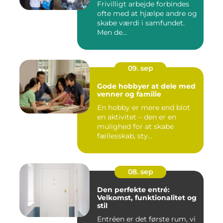
Frivilligt arbejde forbindes
ofte med at hjælpe andre og
skabe værdi i samfundet.
Men de...
09. sep
Gode hobbyer at dele med
venner og familie
En hobby er mere end blot
en aktivitet – den er en
mulighed for at skabe
fællesskab, sty...
08. sep
Den perfekte entré:
Velkomst, funktionalitet og
stil
Entréen er det første rum, vi