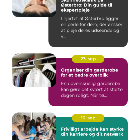
Skønhedsklinik på
Østerbro: Din guide til
ekspertpleje
I hjertet af Østerbro ligger
en perle for dem, der ønsker
at pleje deres udseende og
v...
23. sep
Organiser din garderobe
for et bedre overblik
En uoverskuelig garderobe
kan gøre det svært at starte
dagen roligt. Når tø...
10. sep
Frivilligt arbejde kan styrke
din karriere og dit netværk