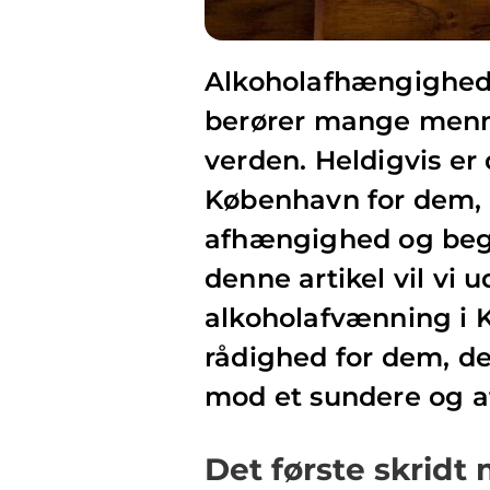
Alkoholafhængighed
berører mange menne
verden. Heldigvis er 
København for dem, d
afhængighed og begyn
denne artikel vil vi
alkoholafvænning i K
rådighed for dem, der
mod et sundere og af
Det første skridt