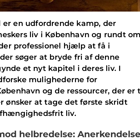
 er en udfordrende kamp, der
skers liv i København og rundt om
der professionel hjælp at få i
er søger at bryde fri af denne
de et nyt kapitel i deres liv. I
 udforske mulighederne for
øbenhavn og de ressourcer, der er t
 ønsker at tage det første skridt
hængighedsfrit liv.
 mod helbredelse: Anerkendels