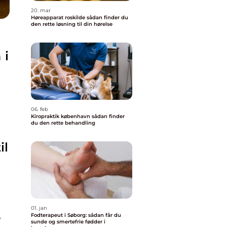
20. mar
Høreapparat roskilde sådan finder du
den rette løsning til din hørelse
 i
06. feb
Kiropraktik københavn sådan finder
du den rette behandling
il
01. jan
e
Fodterapeut i Søborg: sådan får du
sunde og smertefrie fødder i