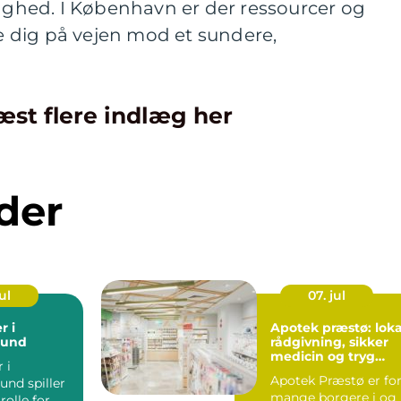
vaghed. I København er der ressourcer og
pe dig på vejen mod et sundere,
æst flere indlæg her
der
ul
07. jul
r i
Apotek præstø: loka
sund
rådgivning, sikker
medicin og tryg
 i
hverdag
Apotek Præstø er fo
und spiller
mange borgere i og
rolle for