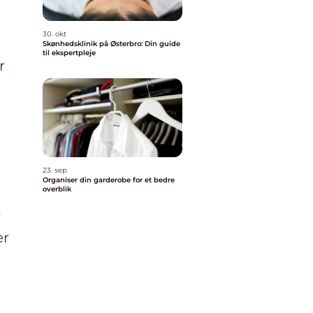
30. okt
Skønhedsklinik på Østerbro: Din guide
til ekspertpleje
r
23. sep
Organiser din garderobe for et bedre
overblik
r
er