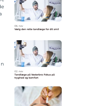
de
a
06. nov
Vælg den rette tandlæge for dit smil
an
02. nov
Tandlæge på Vesterbro: Fokus på
tryghed og komfort