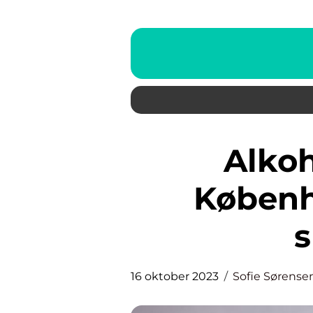
Alkoholafvænning i
Københa
s
16 oktober 2023
Sofie Sørense