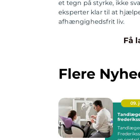
et tegn på styrke, ikke s
eksperter klar til at hjæl
afhængighedsfrit liv.
Få l
Flere Nyhe
09. j
Tandlæge
frederiks
Tandlæger
Frederikss
en central 