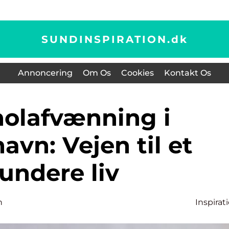
SUNDINSPIRATION.
dk
Annoncering
Om Os
Cookies
Kontakt Os
vn: Vejen til et
undere liv
n
Inspirat