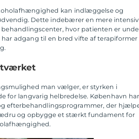
koholafhængighed kan indlæggelse og
vendig. Dette indebærer en mere intensiv
t behandlingscenter, hvor patienten er unde
ar adgang til en bred vifte af terapiformer
g.
etværket
gsmulighed man vælger, er styrken i
e for langvarig helbredelse. København ha
og efterbehandlingsprogrammer, der hjælp
e ædru og opbygge et stærkt fundament for
holafhængighed.