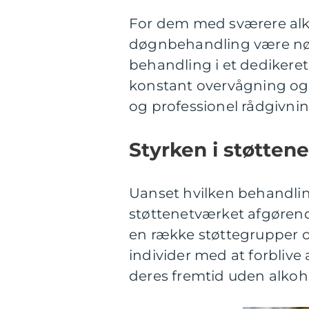
For dem med sværere al
døgnbehandling være nød
behandling i et dedikere
konstant overvågning og h
og professionel rådgivnin
Styrken i støtten
Uanset hvilken behandlin
støttenetværket afgørend
en række støttegrupper 
individer med at forbliv
deres fremtid uden alko