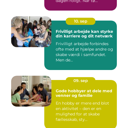
dagen roligt. Når tø...
10. sep
Frivilligt arbejde kan styrke
din karriere og dit netværk
Frivilligt arbejde forbindes
ofte med at hjælpe andre og
skabe værdi i samfundet.
Men de...
09. sep
Gode hobbyer at dele med
venner og familie
En hobby er mere end blot
en aktivitet – den er en
mulighed for at skabe
fællesskab, sty...