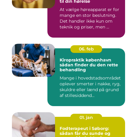
til din hørelse
At vælge høreapparat er for
mange en stor beslutning.
Det handler ikke kun om
teknik og priser, men ...
06. feb
Kiropraktik københavn
sådan finder du den rette
behandling
Mange i hovedstadsområdet
oplever smerter i nakke, ryg,
skuldre eller lænd på grund
af stillesiddend...
01. jan
Fodterapeut i Søborg:
sådan får du sunde og