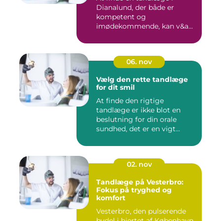
Dianalund, der både er
kompetent og
imødekommende, kan v&a...
06. nov
Vælg den rette tandlæge
for dit smil
At finde den rigtige
tandlæge er ikke blot en
beslutning for din orale
sundhed, det er en vigt...
02. nov
Tandlæge på Vesterbro:
Fokus på tryghed og
komfort
Vesterbro, den pulserende
bydel i hjertet af København,