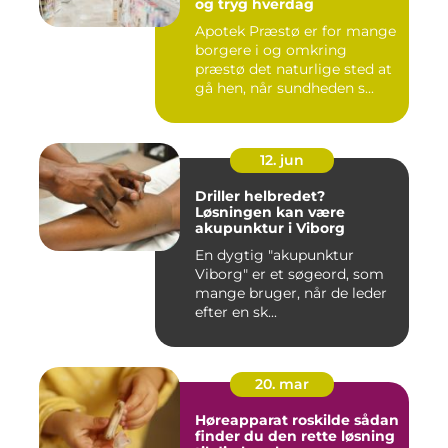
og tryg hverdag
Apotek Præstø er for mange
borgere i og omkring
præstø det naturlige sted at
gå hen, når sundheden s...
12. jun
Driller helbredet?
Løsningen kan være
akupunktur i Viborg
En dygtig "akupunktur
Viborg" er et søgeord, som
mange bruger, når de leder
efter en sk...
20. mar
Høreapparat roskilde sådan
finder du den rette løsning