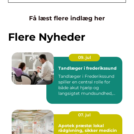
Få læst flere indlæg her
Flere Nyheder
09. jul
Tandlæger i frederikssund
Tandlæger i Frederikssund
spiller en central rolle for
både akut hjælp og
langsigtet mundsundhed,
og...
07. jul
Apotek præstø: lokal
rådgivning, sikker medicin