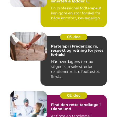
smertefrie fødder i
hverdagen
En professionel fodterapeut
kan gøre en stor forskel for
både komfort, bevægeligh...
03. dec
Parterapi i Fredericia: ro,
respekt og retning for jeres
forhold
Når hverdagens tempo
stiger, kan selv stærke
relationer miste fodfæstet.
Små...
02. dec
Find den rette tandlæge i
Dianalund
At finde en tandlæge i