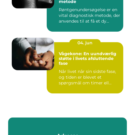
metode
Røntgenundersøgelse er en
vital diagnostisk metode, der
anvendes til at få et dy...
04. jun
Vågekone: En uundværlig
støtte i livets afsluttende
fase
Når livet når sin sidste fase,
og tiden er blevet et
spørgsmål om timer ell...