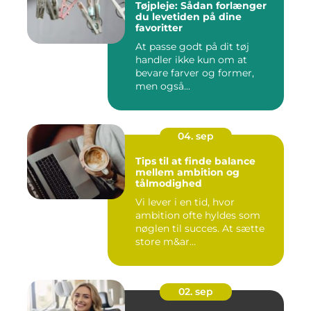
Tøjpleje: Sådan forlænger
du levetiden på dine
favoritter
At passe godt på dit tøj
handler ikke kun om at
bevare farver og former,
men også...
04. sep
Tips til at finde balance
mellem ambition og
tålmodighed
Vi lever i en tid, hvor
ambition ofte hyldes som
nøglen til succes. At sætte
store m&ar...
02. sep