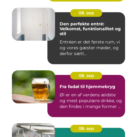
08. sep
Den perfekte entré:
Velkomst, funktionalitet og
stil
Entréen er det første rum, vi
og vores gæster møder, og
derfor sætt...
08. sep
Fra fadøl til hjemmebryg
Øl er en af verdens ældste
og mest populære drikke, og
den findes i mange former ...
08. sep