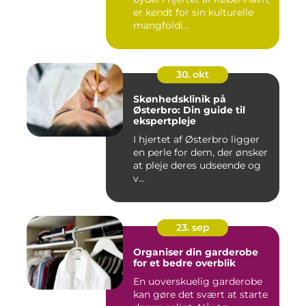
er kendt for sin kulturelle
mangfoldi...
30. okt
Skønhedsklinik på
Østerbro: Din guide til
ekspertpleje
I hjertet af Østerbro ligger
en perle for dem, der ønsker
at pleje deres udseende og
v...
23. sep
Organiser din garderobe
for et bedre overblik
En uoverskuelig garderobe
kan gøre det svært at starte