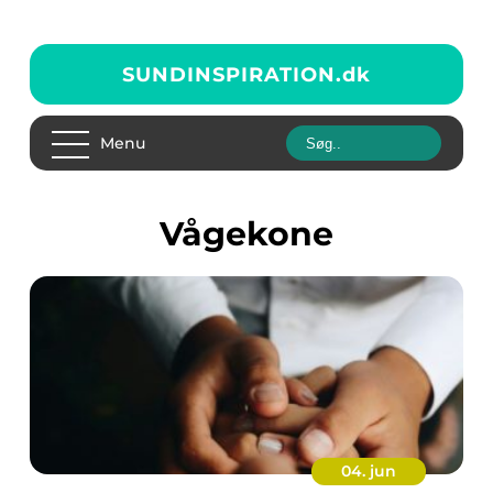
SUNDINSPIRATION.
dk
Menu
vågekone
04. jun